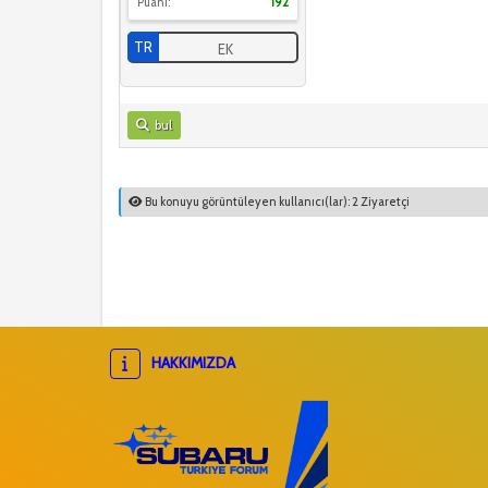
Puanı:
192
TR
EK
bul
Bu konuyu görüntüleyen kullanıcı(lar): 2 Ziyaretçi
HAKKIMIZDA