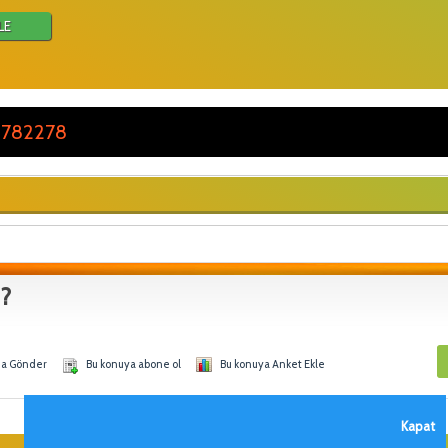
LE
 782278
ı?
na Gönder
Bu konuya abone ol
Bu konuya Anket Ekle
Kapat