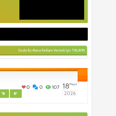
Sizde Bu Alana Reklam Vermek İçin
TIKLAYIN
18
Mayıs
0
0
107
2026