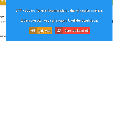
at: 16:30
Kyron
.)
STF - Subaru Türkiye Forum'undan daha iyi yararlanmak için
 mı arkadaşlar?
lütfen üye olun veya giriş yapın. Üyelikler ücretsizdir.
estam var ve bir şey sormak istiyorum; telefon numaranızı özel mesaj yol
giriş yap
ücretsiz kayıt ol!
irim.