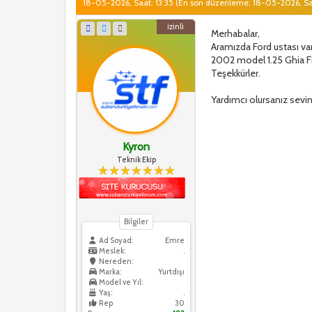
18-05-2026, Saat: 13:35
(En son düzenleme: 18-05-2026, Sa
izinli
Merhabalar,
Aramızda Ford ustası var
2002 model 1.25 Ghia Fi
Teşekkürler.
Yardımcı olursanız sevin
Kyron
Teknik Ekip
Bilgiler
Ad Soyad:
Emre
Meslek:
.
Nereden:
Marka:
Yurtdışı
Model ve Yıl:
Yaş:
.
Rep
30