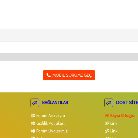
MOBIL SÜRÜME GEÇ
BAĞLANTILAR
DOST SITE
Forum Anasayfa
Kayra Otogaz
Gizlilik Politikası
Link
Forum Üyelerimiz
Link