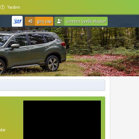
Yardım
giriş yap
ücretsiz üyelik oluştur!
rdar