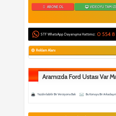
ABONE OL
VİDEOYU TAM İZ
0 554 8
STF WhatsApp Dayanışma Hattımız:
Reklam Alanı
Aramızda Ford Ustası Var M
y - 0 Ortalama
ğen
Yazdırılabilir Bir Versiyona Bak
Bu Konuyu Bir Arkadaşı