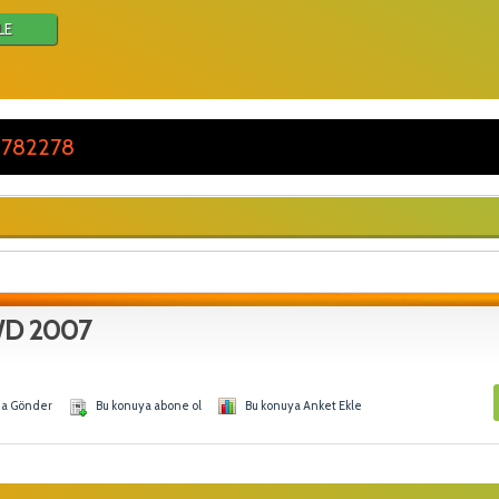
LE
 782278
WD 2007
na Gönder
Bu konuya abone ol
Bu konuya Anket Ekle