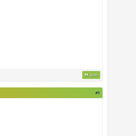
alıntı
#3