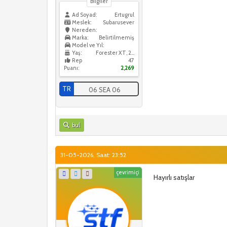
Bilgiler
Ad Soyad:
Ertugrul
Meslek:
Subarusever
Nereden:
Marka:
Belirtilmemiş
Model ve Yıl:
Yaş:
Forester XT, 2005
Rep
47
Puanı:
2,269
TR
06 SEA 06
bul
31-05-2026, Saat: 23:52
çevrimiçi
Hayırlı satışlar