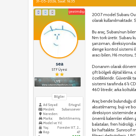
31-05-2026, Saat: 16:35
çevrimdışı
2007 model Subaru Outb
olarak kullanılmaktadır.
Bu araç, Subaru’nun bile
Nm tork üretir. Subaru kul
şanzıman, direksiyondan
denge kontrol sistemi ile
aracı bilen, H6 motoru, S
sea
Donanım olarak dönemine 
STF Üyesi
çift bölgeli dijital klima
özellikleridir. Güvenlik
sistemi tarafında 6’lı C
460 litredir; arka koltukl
Bilgiler
Araç bende bulunduğu dö
Ad Soyad:
Ertugrul
aksatılmamış; buji ve bob
Meslek:
Subarusever
direksiyon sisteminde ark
Nereden:
önemli kalemler elden geç
Marka:
Belirtilmemiş
Model ve Yıl:
balataları, fren hidroliği
Yaş:
Forester XT, 2005
bir haftalıktır. Sunroof
Rep
47
filtresi değiştirilmiş, L