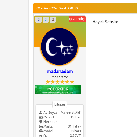
01-06-2026, Saat: 08:42
çevrimdışı
Hayırlı Satışlar
madanadam
Moderatör
Bilgiler
Ad Soyad:
Mehmet Akif
Meslek:
Doktor
Nereden:
Marka:
31 Hatay
Model
Subaru
ve Yıl:
2.5CVT