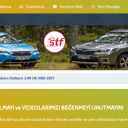
Arama
Üyelerimiz
Yönetim Ekibi
Yeni Mesajlar
ubaru Outback 3.0R H6 AWD 2007
MAYI ve VİDEOLARIMIZI BEĞENMEYİ UNUTMAYIN!
 Kanalımıza abone olarak bizlere destek verebilir ve yeni videolardan habe