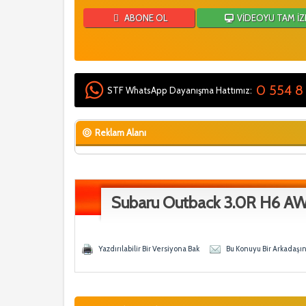
ABONE OL
VİDEOYU TAM İZ
0 554 8
STF WhatsApp Dayanışma Hattımız:
Reklam Alanı
Subaru Outback 3.0R H6 A
Oy - 0 Ortalama
eğen
Yazdırılabilir Bir Versiyona Bak
Bu Konuyu Bir Arkadaşı