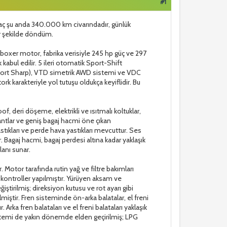
#1
ç şu anda 340.000 km civarındadır, günlük
ir şekilde döndüm.
 boxer motor, fabrika verisiyle 245 hp güç ve 297
k kabul edilir. 5 ileri otomatik Sport-Shift
 Sport Sharp), VTD simetrik AWD sistemi ve VDC
ork karakteriyle yol tutuşu oldukça keyiflidir. Bu
, deri döşeme, elektrikli ve ısıtmalı koltuklar,
m jantlar ve geniş bagaj hacmi öne çıkan
stıkları ve perde hava yastıkları mevcuttur. Ses
. Bagaj hacmi, bagaj perdesi altına kadar yaklaşık
lanı sunar.
otor tarafında rutin yağ ve filtre bakımları
li kontroller yapılmıştır. Yürüyen aksam ve
iştirilmiş; direksiyon kutusu ve rot ayarı gibi
lmiştir. Fren sisteminde ön-arka balatalar, el freni
. Arka fren balataları ve el freni balataları yaklaşık
 sistemi de yakın dönemde elden geçirilmiş; LPG