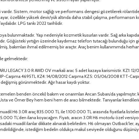
i vardır. Sistem, motor sağlığı ve performans dengesi gözetilerek rölantid
u ayar, özellikle yüksek devir/yük altında daha stabil çalışma, performansın
ydalıdır. LPG tankı 2022 tarihlidir.
ya bulunmaktadır. Yaşı nedeniyle kozmetik kusurları vardır. Sağ arka kapıda 
adır. Göğüsteki yırtığın üzerinde kaydırmaz telefon tutacağı bulunduğu için
lmiş, bakımları ihmal edilmemiş bir araçtır. Araç benim kullanımımda herhan
de gelmektedir:
ARU LEGACY 3.0 R AWD OV markali arac 5 adet kazaya karismistir. KZ1: 1
2 ERP-Carpma 4695TL KZ4: 14/08/2012 Carpma KZ5: 05/06/2008 KTT-Carpm
ı değişmiş görünmektedir. Ağır hasar kaydı yoktur.
emelen benden önceki) bakım ve onarımları Arıcan Subaru’da yapılmıştır; ka
i Usta ve Ömer Bey hem beni hem de aracı bilmektedir. Tanıyanlar kendilerin
muadil H6 3.0R araç 835.000 TL ile 1.100.000 TL arasında fiyatlarla listele
e 735.000 TL’den ilana koyacağım. Fiyatı, aracın 3.0R H6 motorlu özel versi
adaki muadil ilanlar dikkate alınarak belirledim. H6 olmayan Outback’ler, 
erlendirildiğinde, istediğim bedelin oldukça makul seviyede olduğunu düşünü