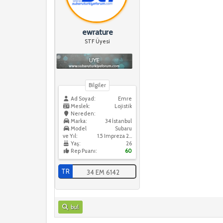
ewrature
STF Üyesi
Bilgiler
Ad Soyad:
Emre
Meslek:
Lojistik
Nereden:
Marka:
34 İstanbul
Model
Subaru
ve Yıl:
1.5 Impreza 2008
Yaş:
26
Rep Puanı:
60
TR
34 EM 6142
bul