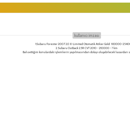
kullanıcı i̇mzası
1.Subaru Forester 2007 2.0 X-Limited Otomatik Atiker Gold 183000-254
2. Subaru Outback 2.5R CVT 2010 - 210000 - ? km
Bahsettiğim konulardaki işlemlerin yapılmasından dolayı oluşabilecek hasardan 