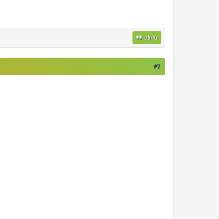
alıntı
#2