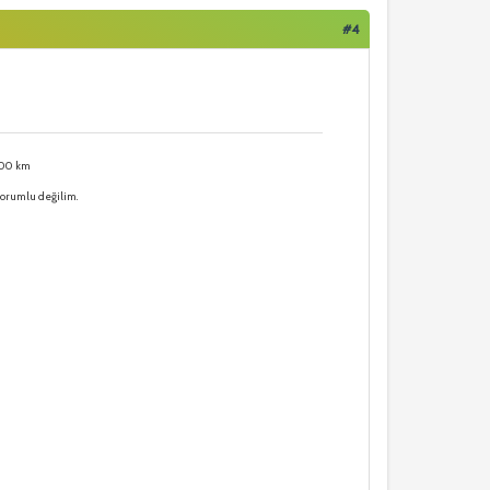
#4
000 km
sorumlu değilim.