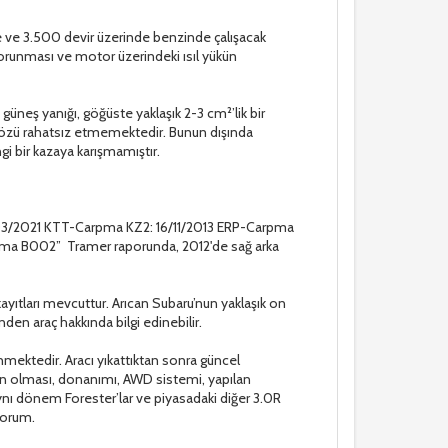
e ve 3.500 devir üzerinde benzinde çalışacak
 korunması ve motor üzerindeki ısıl yükün
güneş yanığı, göğüste yaklaşık 2-3 cm²’lik bir
 gözü rahatsız etmemektedir. Bunun dışında
gi bir kazaya karışmamıştır.
2/03/2021 KTT-Carpma KZ2: 16/11/2013 ERP-Carpma
a B002” Tramer raporunda, 2012'de sağ arka
yıtları mevcuttur. Arıcan Subaru’nun yaklaşık on
den araç hakkında bilgi edinebilir.
nmektedir. Aracı yıkattıktan sonra güncel
yon olması, donanımı, AWD sistemi, yapılan
aynı dönem Forester’lar ve piyasadaki diğer 3.0R
yorum.