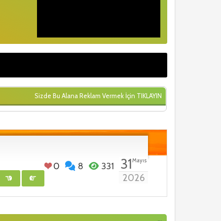
Sizde Bu Alana Reklam Vermek İçin
TIKLAYIN
31
Mayıs
0
8
331
2026