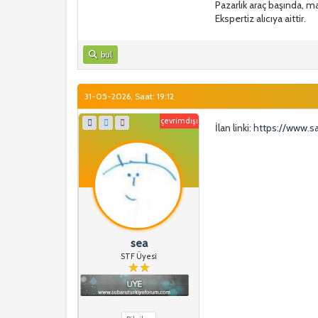
Pazarlık araç başında, ma
Ekspertiz alıcıya aittir.
bul
31-05-2026, Saat: 19:12
çevrimdışı
İlan linki:
https://www.sa
sea
STF Üyesi