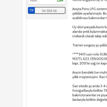
Puanı:
2,269
Araçta Prins LPG sistem
TR
06 SEA 06
şekilde ayarlanmıştır. B
azaltılması bakımından fa
Üç-dört parçada kısmi bo
alanda yırtık bulunmakt
mekanik olarak takip edi
Tramer sorgusu şu şekil
“***3401 sasi nolu SUB
1937TL KZ3: 17/11/201
kapı, 2013'te sağ ön kap
Aracın bendeki (ve muht
yıllık müşterisiyim. Rac
Sarı sitede şu anda 3-4 
fotoğraflarıyla birlikt
bakım/onarımlar ve piyas
ilanlarıyla birlikte değ