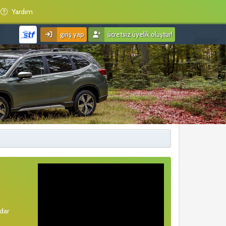
Yardım
giriş yap
ücretsiz üyelik oluştur!
rdar