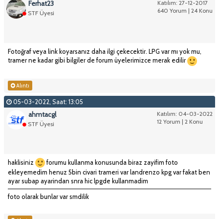
Ferhat23
Katılım: 27-12-2017
640 Yorum | 24 Konu
STF Üyesi
Fotoğraf veya link koyarsanız daha ilgi çekecektir. LPG var mı yok mu,
tramer ne kadar gibi bilgiler de forum üyelerimizce merak edilir
Alıntı
05-03-2022, Saat: 13:05
ahmtacgl
Katılım: 04-03-2022
12 Yorum | 2 Konu
STF Üyesi
haklisiniz
forumu kullanma konusunda biraz zayifim foto
ekleyemedim henuz 5bin civari trameri var landrenzo kpg var fakat ben
ayar subap ayarindan snra hic lpgde kullanmadim
foto olarak bunlar var smdilik