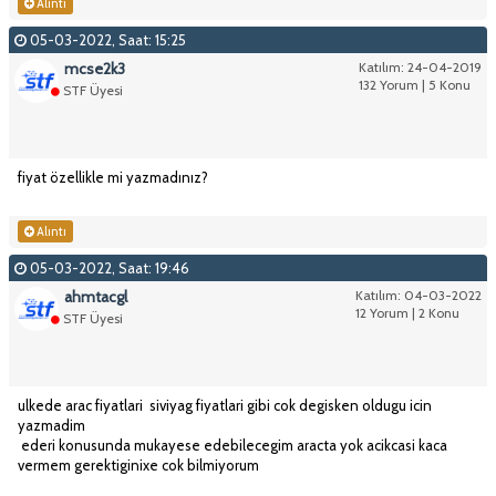
Alıntı
05-03-2022, Saat: 15:25
mcse2k3
Katılım: 24-04-2019
132 Yorum | 5 Konu
STF Üyesi
fiyat özellikle mi yazmadınız?
Alıntı
05-03-2022, Saat: 19:46
ahmtacgl
Katılım: 04-03-2022
12 Yorum | 2 Konu
STF Üyesi
ulkede arac fiyatlari siviyag fiyatlari gibi cok degisken oldugu icin
yazmadim
ederi konusunda mukayese edebilecegim aracta yok acikcasi kaca
vermem gerektiginixe cok bilmiyorum