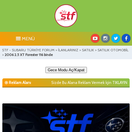
MENÜ
STF - SUBARU TÜRKİYE FORUM
>
İLANLARINIZ
>
SATILIK
>
SATILIK OTOMOBİL
>
2006 2.5 XT Forester 116 binde
Gece Modu Aç/Kapat
Reklam Alanı
Sizde Bu Alana Reklam Vermek İçin
TIKLAYIN