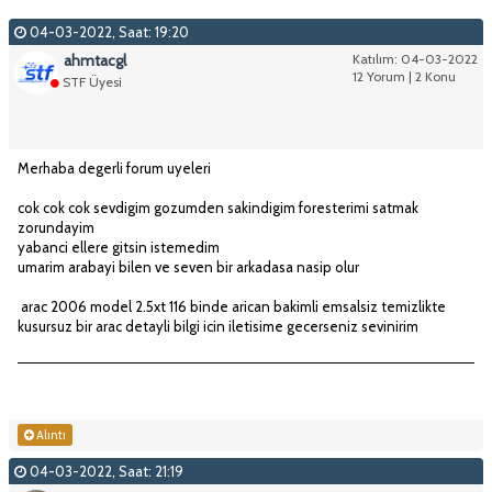
04-03-2022, Saat: 19:20
ahmtacgl
Katılım: 04-03-2022
12 Yorum | 2 Konu
STF Üyesi
Merhaba degerli forum uyeleri
cok cok cok sevdigim gozumden sakindigim foresterimi satmak
zorundayim
yabanci ellere gitsin istemedim
umarim arabayi bilen ve seven bir arkadasa nasip olur
arac 2006 model 2.5xt 116 binde arican bakimli emsalsiz temizlikte
kusursuz bir arac detayli bilgi icin iletisime gecerseniz sevinirim
Alıntı
04-03-2022, Saat: 21:19