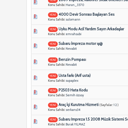
YENİ
Konu Sahibi:
Harun_3370
4000 Devir Sonrası Başlayan Ses
YENİ
Konu Sahibi:
sulomann
Uyku Modu Acil Yardım Sayın Arkadaşlar
YENİ
Konu Sahibi:
emrahsubi
Subaru İmpreza motor ışığı
YENİ
Konu Sahibi:
Nevabit
Benzin Pompası
YENİ
Konu Sahibi:
Nevabit
Usta farkı (Arif usta)
YENİ
Konu Sahibi:
supaplex
P2503 Hata Kodu
YENİ
Konu Sahibi:
Semih özsoy
Araç İçi Kurutma Hizmeti
(Sayfalar:
1
2
)
YENİ
Konu Sahibi:
serkans34
Subaru Impreza 1.5 2008 Müzik Sistemi S
YENİ
Konu Sahibi:
Burak YILMAZ