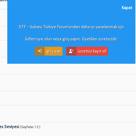
Kapat
STF - Subaru Türkiye Forum'undan daha iyi yararlanmak için
lütfen üye olun veya giriş yapın. Üyelikler ücretsizdir.
giriş yap
ücretsiz kayıt ol!
es Seviyesi
(Sayfalar:
1
2
)