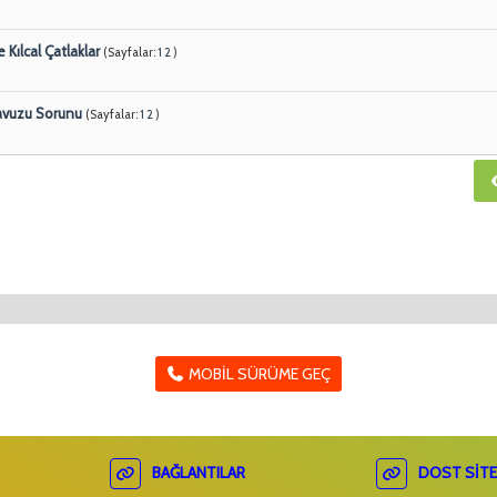
Kılcal Çatlaklar
(Sayfalar:
1
2
)
avuzu Sorunu
(Sayfalar:
1
2
)
MOBIL SÜRÜME GEÇ
BAĞLANTILAR
DOST SITE