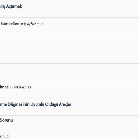
riş Açtırmak
a Güncelleme
(Sayfalar:
1
2
)
ılması
(Sayfalar:
1
2
)
ma Düğmesinin Uyumlu Olduğu Araçlar
 Sorunu
r:
1
...
5
)