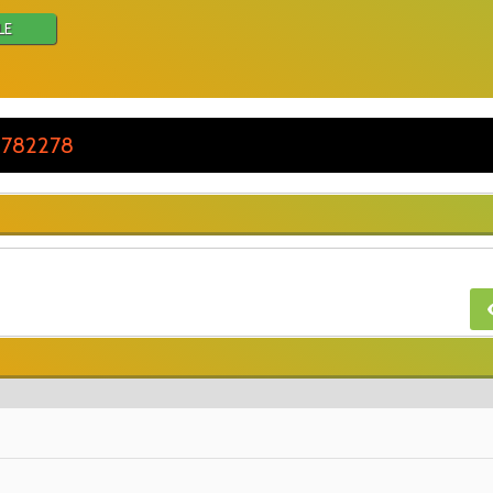
LE
 782278