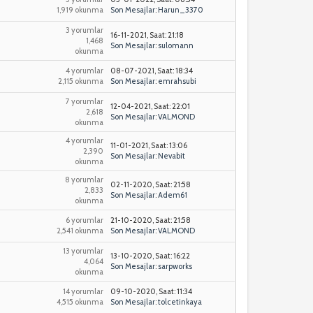
1,919 okunma
Son Mesajlar
:
Harun_3370
3 yorumlar
16-11-2021, Saat: 21:18
1,468
Son Mesajlar
:
sulomann
okunma
4 yorumlar
08-07-2021, Saat: 18:34
2,115 okunma
Son Mesajlar
:
emrahsubi
7 yorumlar
12-04-2021, Saat: 22:01
2,618
Son Mesajlar
:
VALMOND
okunma
4 yorumlar
11-01-2021, Saat: 13:06
2,390
Son Mesajlar
:
Nevabit
okunma
8 yorumlar
02-11-2020, Saat: 21:58
2,833
Son Mesajlar
:
Adem61
okunma
6 yorumlar
21-10-2020, Saat: 21:58
2,541 okunma
Son Mesajlar
:
VALMOND
13 yorumlar
13-10-2020, Saat: 16:22
4,064
Son Mesajlar
:
sarpworks
okunma
14 yorumlar
09-10-2020, Saat: 11:34
4,515 okunma
Son Mesajlar
:
tolcetinkaya