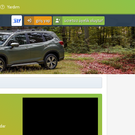
Yardım
giriş yap
ücretsiz üyelik oluştur!
rdar