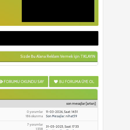
Sizde Bu Alana Reklam Vermek İçin
TIKLAYIN
FORUMU OKUNDU SAY
BU FORUMA ÜYE OL
son mesajlar
[
artan
]
0 yorumlar
11-03-2026, Saat: 14:51
186 okunma
Son Mesajlar
:
nihat59
7 yorumlar
31-05-2025, Saat: 17:55
1,558