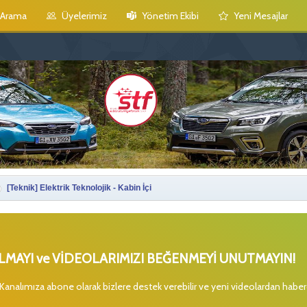
Arama
Üyelerimiz
Yönetim Ekibi
Yeni Mesajlar
[Teknik] Elektrik Teknolojik - Kabin İçi
MAYI ve VİDEOLARIMIZI BEĞENMEYİ UNUTMAYIN!
 Kanalımıza abone olarak bizlere destek verebilir ve yeni videolardan habe