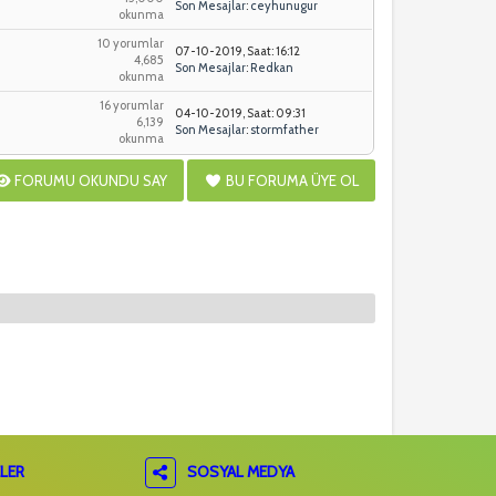
Son Mesajlar
:
ceyhunugur
okunma
10 yorumlar
07-10-2019, Saat: 16:12
4,685
Son Mesajlar
:
Redkan
okunma
16 yorumlar
04-10-2019, Saat: 09:31
6,139
Son Mesajlar
:
stormfather
okunma
FORUMU OKUNDU SAY
BU FORUMA ÜYE OL
LER
SOSYAL MEDYA