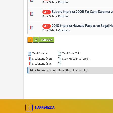
Konu Sahibi:
Redkan
Subaru Impreza 2008 Far Camı Sararma ve 
YENİ
Konu Sahibi:
Redkan
2010 İmpreza Havuzlu Paspas ve Bagaj H
YENİ
Konu Sahibi:
Cherkess
1
2
Sonraki »
Yeni Konular
Yeni Konu Yok
Sıcak Konu (Yeni)
Sizin Mesajınızı İçeren
Sıcak Konu (Eski)
Bu forumu gezen kullanıcı(lar): 35 Ziyaretçi
HAKKIMIZDA