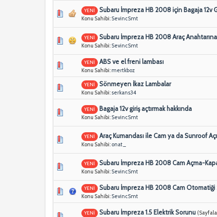
Subaru İmpreza HB 2008 için Bagaja 12v Gi
YENİ
Konu Sahibi:
SevincSmt
Subaru İmpreza HB 2008 Araç Anahtarın
YENİ
Konu Sahibi:
SevincSmt
ABS ve el freni lambası
YENİ
Konu Sahibi:
mertkboz
Sönmeyen İkaz Lambalar
YENİ
Konu Sahibi:
serkans34
Bagaja 12v giriş açtırmak hakkında
YENİ
Konu Sahibi:
SevincSmt
Araç Kumandası ile Cam ya da Sunroof Aç
YENİ
Konu Sahibi:
onat_
Subaru İmpreza HB 2008 Cam Açma-Kapa
YENİ
Konu Sahibi:
SevincSmt
Subaru İmpreza HB 2008 Cam Otomatiği
YENİ
Konu Sahibi:
SevincSmt
Subaru İmpreza 1.5 Elektrik Sorunu
(Sayfala
YENİ