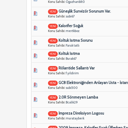
Konu Sahibi:
Oguzhanblt0
Güneşlik Sunvizör Sorunum Var.
YENİ
Konu Sahibi:
subi67
Kalorifer Soğuk
YENİ
Konu Sahibi:
mertkboz
Koltuk Isıtma Sorunu
YENİ
Konu Sahibi:
Faruk tatlı
Koltuk Isıtma
YENİ
Konu Sahibi:
Burak67
Rölantide Sallantı Var
YENİ
Konu Sahibi:
f.yildirim
GC8 Elektroniğinden Anlayan Usta - İsta
YENİ
Konu Sahibi:
subi500
2.0R Sönmeyen Lamba
YENİ
Konu Sahibi:
Bcalik29
İmpreza Direksiyon Logosu
YENİ
Konu Sahibi:
muratayberk
2009 İmpreza, Kalorifer Sıcak Üflerken Sa