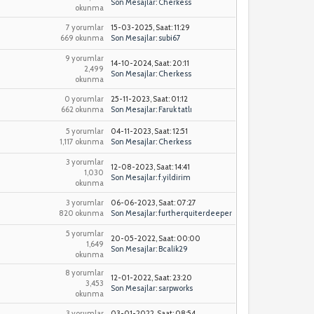
Son Mesajlar
:
Cherkess
okunma
7 yorumlar
15-03-2025, Saat: 11:29
669 okunma
Son Mesajlar
:
subi67
9 yorumlar
14-10-2024, Saat: 20:11
2,499
Son Mesajlar
:
Cherkess
okunma
0 yorumlar
25-11-2023, Saat: 01:12
662 okunma
Son Mesajlar
:
Faruk tatlı
5 yorumlar
04-11-2023, Saat: 12:51
1,117 okunma
Son Mesajlar
:
Cherkess
3 yorumlar
12-08-2023, Saat: 14:41
1,030
Son Mesajlar
:
f.yildirim
okunma
3 yorumlar
06-06-2023, Saat: 07:27
820 okunma
Son Mesajlar
:
furtherquiterdeeper
5 yorumlar
20-05-2022, Saat: 00:00
1,649
Son Mesajlar
:
Bcalik29
okunma
8 yorumlar
12-01-2022, Saat: 23:20
3,453
Son Mesajlar
:
sarpworks
okunma
3 yorumlar
03-01-2022, Saat: 08:54