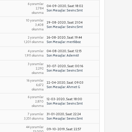
6 yorumlar
04-09-2020, Saat: 18:02
2,784
Son Mesajlar
:
SevincSmt
okunma
10 yorumlar
29-08-2020, Saat: 21:04
3,408
Son Mesajlar
:
SevincSmt
okunma
2 yorumlar
26-08-2020, Saat: 19:44
1,201 okunma
Son Mesajlar
:
mertkboz
4 yorumlar
04-08-2020, Saat: 12:15
1,911 okunma
Son Mesajlar
:
Adem61
3 yorumlar
30-07-2020, Saat: 00:16
2,292
Son Mesajlar
:
SevincSmt
okunma
16 yorumlar
22-04-2020, Saat: 09:03
6,672
Son Mesajlar
:
Ahmet G
okunma
6 yorumlar
12-03-2020, Saat: 18:00
2,870
Son Mesajlar
:
SevincSmt
okunma
7 yorumlar
31-01-2020, Saat: 22:24
3,351 okunma
Son Mesajlar
:
SevincSmt
44 yorumlar
09-10-2019, Saat: 22:57
13,000