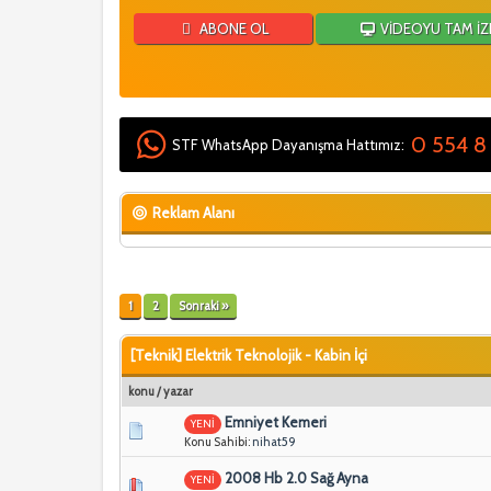
ABONE OL
VİDEOYU TAM İZ
0 554 8
STF WhatsApp Dayanışma Hattımız:
Reklam Alanı
1
2
Sonraki »
[Teknik] Elektrik Teknolojik - Kabin İçi
konu
/
yazar
Emniyet Kemeri
YENİ
Konu Sahibi:
nihat59
2008 Hb 2.0 Sağ Ayna
YENİ