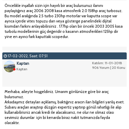
Öncelikle inşallah sizin için hayırlı bir araç bulursunuz ilanını
paylaştığınız araç 2006 2008 kasa atmosferik 2.0 158hp araç turbosuz.
Bu model aralığında 2.5 turbo 230hp motorlar var kaputta scope var
ayrıca içerde vites topuzu dan veya gösterge panelindeki dijital
kısımdan farkını anlayabilirsiniz . 177hp olan bir önceki 2003 2005 kasa
turbolu modellerinin güç değeridir o kasanın atmosferikleri 125hp dir
yine en ayırıcı fark kaputtaki scopedur.
17-02-2022, Saat: 07:51
Kaptan
Katılım: 11-01-2018
906 Yorum | 20 Konu
Kaptan
Merhaba, aileyte hoşgeldiniz. Umarım gönlünüze göre bir araç
bulursunuz.
Arkadaşımız detayları açıklamış, baktığınız aracın ilan bilgileri yanlış evet.
Subaru araçları araştırıp düzgün expertiz yaptırıp gönül rahatlığı ile alıp
kullanabilirisniz ancak kredi ile alacaksanız, ne olur ne olmaz olası
sevimsiz durumlar için bi kenarda biraz nakit tutmanızda fayda
olacaktır.