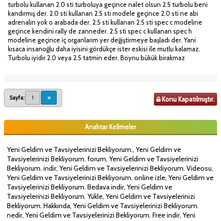
turbolu kullanan 2.0 sti turboluya geçince nalet olsun 2.5 turbolu beni
kandırmış der. 2.0 sti kullanan 2.5 sti modele geçince 2.0 sti ne abi
adrenalin yok o arabada der. 2.5 sti kullanan 2.5 sti spec c modeline
geçince kendini rally de zanneder. 2.5 sti spec c kullanan spec h
modeline geçince iç organlarım yer değiştirmeye başladı der. Yani
kısaca insanoğlu daha iyisini gördükçe ister eskisi ile mutlu kalamaz.
Turbolu iyidir 2.0 veya 2.5 tatmin eder. Boynu bükük birakmaz
Sayfa:
1
»
Konu Kapatılmıştır.
Anahtar Kelimeler
Yeni Geldim ve Tavsiyelerinizi Bekliyorum., Yeni Geldim ve
Tavsiyelerinizi Bekliyorum. forum, Yeni Geldim ve Tavsiyelerinizi
Bekliyorum. indir, Yeni Geldim ve Tavsiyelerinizi Bekliyorum. Videosu,
Yeni Geldim ve Tavsiyelerinizi Bekliyorum. online izle, Yeni Geldim ve
Tavsiyelerinizi Bekliyorum. Bedava indir, Yeni Geldim ve
Tavsiyelerinizi Bekliyorum. Yükle, Yeni Geldim ve Tavsiyelerinizi
Bekliyorum. Hakkında, Yeni Geldim ve Tavsiyelerinizi Bekliyorum.
nedir, Yeni Geldim ve Tavsiyelerinizi Bekliyorum. Free indir, Yeni