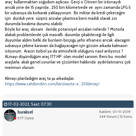
araç kullanmaktan soğudum açıkcası. Gerçi o Citroen bir istisnaydı
ancak yine de 15 yaşında , 250 bin kilometrede ve aynı zamanda LPG li
bir subaruya da korkarak yaklaşıyorum. Bir miktar da kredi çekeceğim
için durduk yere sürpriz arızalar çıkartırsa beni maddi olarak zor
durumda bırakma durumu olabilir.
Böyle bir araç alırsam ileride potansiyel arızaları nelerdir ? Motorla
alakalı problemlerde çok masraflı durumlar çıkabileceği ile ilgili
duyumlar aldım belki de bunların birçoğu şehir efsanesi ancak alacagım
subaruya çekme karavan da bağlayacağım için gözüm arkada kalmasın
istiyorum. Aracın turbol ya da atmosferik olduğunu nasıl anlıyoruz ?
ALmayı düşündüğüm araç 177 HP olan model sanırım. Beni bu model
araçlarla akalı genel sorunlar ve çözümleri hakkında aydınlatırsanız çok
memnun olurum.
Almayı planladığım araç ta şu arkadaşlar.
https://www.sahibinden.com/ilan/vasita-a...251/detay/
17-02-2022, Saat: 07:30
buraksel
Katılım: 01-11-2019
344 Yorum | 12 Konu
STF Üyesi