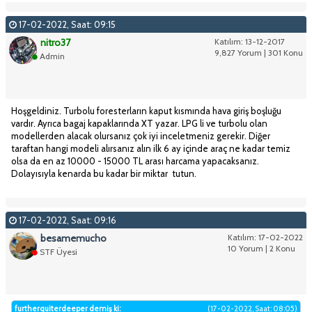
17-02-2022, Saat: 09:15
nitro37
Katılım: 13-12-2017
9,827 Yorum | 301 Konu
Admin
Hoşgeldiniz. Turbolu foresterların kaput kısmında hava giriş boşluğu
vardır. Ayrıca bagaj kapaklarında XT yazar. LPG li ve turbolu olan
modellerden alacak olursanız çok iyi inceletmeniz gerekir. Diğer
taraftan hangi modeli alırsanız alın ilk 6 ay içinde araç ne kadar temiz
olsa da en az 10000 - 15000 TL arası harcama yapacaksanız.
Dolayısıyla kenarda bu kadar bir miktar tutun.
17-02-2022, Saat: 09:16
besamemucho
Katılım: 17-02-2022
10 Yorum | 2 Konu
STF Üyesi
furtherquiterdeeper demiş ki:
(17-02-2022, Saat: 08:05)