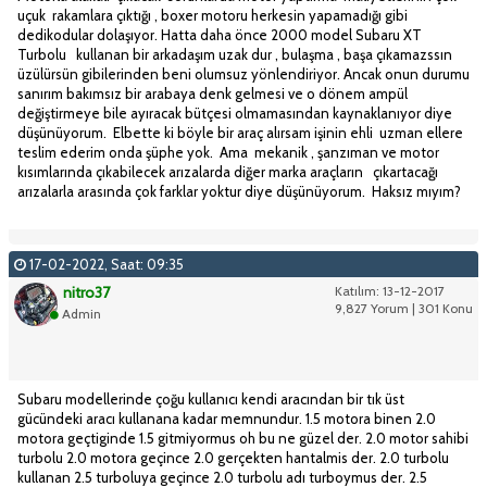
uçuk rakamlara çıktığı , boxer motoru herkesin yapamadığı gibi
dedikodular dolaşıyor. Hatta daha önce 2000 model Subaru XT
Turbolu kullanan bir arkadaşım uzak dur , bulaşma , başa çıkamazssın
üzülürsün gibilerinden beni olumsuz yönlendiriyor. Ancak onun durumu
sanırım bakımsız bir arabaya denk gelmesi ve o dönem ampül
değiştirmeye bile ayıracak bütçesi olmamasından kaynaklanıyor diye
düşünüyorum. Elbette ki böyle bir araç alırsam işinin ehli uzman ellere
teslim ederim onda şüphe yok. Ama mekanik , şanzıman ve motor
kısımlarında çıkabilecek arızalarda diğer marka araçların çıkartacağı
arızalarla arasında çok farklar yoktur diye düşünüyorum. Haksız mıyım?
17-02-2022, Saat: 09:35
nitro37
Katılım: 13-12-2017
9,827 Yorum | 301 Konu
Admin
Subaru modellerinde çoğu kullanıcı kendi aracından bir tık üst
gücündeki aracı kullanana kadar memnundur. 1.5 motora binen 2.0
motora geçtiginde 1.5 gitmiyormus oh bu ne güzel der. 2.0 motor sahibi
turbolu 2.0 motora geçince 2.0 gerçekten hantalmis der. 2.0 turbolu
kullanan 2.5 turboluya geçince 2.0 turbolu adı turboymus der. 2.5