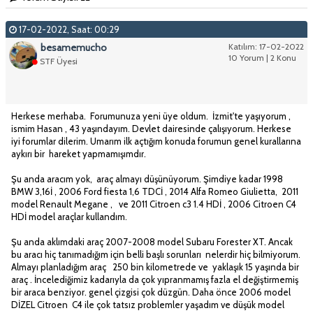
17-02-2022, Saat: 00:29
besamemucho
Katılım: 17-02-2022
10 Yorum | 2 Konu
STF Üyesi
Herkese merhaba. Forumunuza yeni üye oldum. İzmit'te yaşıyorum ,
ismim Hasan , 43 yaşındayım. Devlet dairesinde çalışıyorum. Herkese
iyi forumlar dilerim. Umarım ilk açtığım konuda forumun genel kurallarına
aykırı bir hareket yapmamışımdır.
Şu anda aracım yok, araç almayı düşünüyorum. Şimdiye kadar 1998
BMW 3,16İ , 2006 Ford fiesta 1,6 TDCİ , 2014 Alfa Romeo Giulietta, 2011
model Renault Megane , ve 2011 Citroen c3 1.4 HDİ , 2006 Citroen C4
HDİ model araçlar kullandım.
Şu anda aklımdaki araç 2007-2008 model Subaru Forester XT. Ancak
bu aracı hiç tanımadığım için belli başlı sorunları nelerdir hiç bilmiyorum.
Almayı planladığım araç 250 bin kilometrede ve yaklaşık 15 yaşında bir
araç . İncelediğimiz kadarıyla da çok yıpranmamış fazla el değiştirmemiş
bir araca benziyor. genel çizgisi çok düzgün. Daha önce 2006 model
DİZEL Citroen C4 ile çok tatsız problemler yaşadım ve düşük model