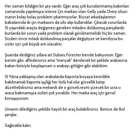
Her zaman bildiğim bir şey vardır. Eğer araç çok kurcalanmamış bakımları
zamanında yapılmışsa isterse Çin markası olan Gelly yada Chery olsun
inanın kolay kolay problem çıkartmıyorlar. Bizzat arkadaşlarımın
babalarında iki çin markasını da sıfır alıp kullandılar. Çıkacak sorunlarda
15 yaşındaki araçta değişmesi gereken miladını doldurmuş parçalardır
bunlarda bir sorun yada problem olarak görülmemelidir hiç bir zaman.
Sizden önce miladı doldurulmuş parçalar değiştiyse ve kanıtlıysa bu
sizler için çok büyük artı olacaktır.
Şuanda dediğiniz yıllara ait Subaru Forester bende bakıyorum. Eğer
benim gibi, affedersiniz ama "manyak" denilecek bir şekilde arabasına
bakan birisiyle karşılaşırsam o arabayı gittiğim gibi alabilirim.
15 Yılına yaklaşmış olan arabalarda Kaporta boyaya kesinlikle
bakılmamalı Kaporta işçiliği her türlü hal olur görsellik katıp
düzeltebilirsiniz ama mekanik de o görseli,resmi çizecek bir usta o
araca bakmamışsa sizleri çok yorabilir. Her marka araç için genel
konuşuyorum.
Umarım dilediğiniz şekilde hayırlı bir araç bulabilirsiniz. İkimize de Bol
şanşlar.
Sağlıcakla kalın.