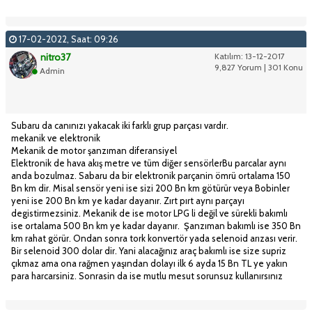
17-02-2022, Saat: 09:26
nitro37
Katılım: 13-12-2017
9,827 Yorum | 301 Konu
Admin
Subaru da canınızı yakacak iki farklı grup parçası vardır.
mekanik ve elektronik
Mekanik de motor şanzıman diferansiyel
Elektronik de hava akış metre ve tüm diğer sensörlerBu parcalar aynı
anda bozulmaz. Sabaru da bir elektronik parçanin ömrü ortalama 150
Bn km dir. Misal sensör yeni ise sizi 200 Bn km götürür veya Bobinler
yeni ise 200 Bn km ye kadar dayanır. Zırt pırt aynı parçayı
degistirmezsiniz. Mekanik de ise motor LPG li değil ve sürekli bakımlı
ise ortalama 500 Bn km ye kadar dayanır. Şanzıman bakımlı ise 350 Bn
km rahat görür. Ondan sonra tork konvertör yada selenoid arızası verir.
Bir selenoid 300 dolar dir. Yani alacağınız araç bakımlı ise size supriz
çıkmaz ama ona rağmen yaşından dolayı ilk 6 ayda 15 Bn TL ye yakın
para harcarsiniz. Sonrasin da ise mutlu mesut sorunsuz kullanırsınız