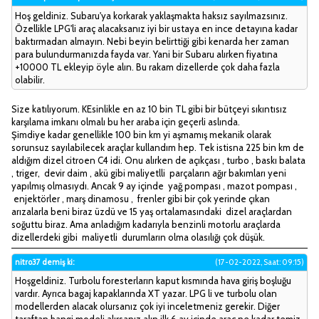
Hoş geldiniz. Subaru'ya korkarak yaklaşmakta haksız sayılmazsınız.
Özellikle LPG'li araç alacaksanız iyi bir ustaya en ince detayına kadar
baktırmadan almayın. Nebi beyin belirttiği gibi kenarda her zaman
para bulundurmanızda fayda var. Yani bir Subaru alırken fiyatına
+10000 TL ekleyip öyle alın. Bu rakam dizellerde çok daha fazla
olabilir.
Size katılıyorum. KEsinlikle en az 10 bin TL gibi bir bütçeyi sıkıntısız
karşılama imkanı olmalı bu her araba için geçerli aslında.
Şimdiye kadar genellikle 100 bin km yi aşmamış mekanik olarak
sorunsuz sayılabilecek araçlar kullandım hep. Tek istisna 225 bin km de
aldığım dizel citroen C4 idi. Onu alırken de açıkçası , turbo , baskı balata
, triger, devir daim , akü gibi maliyetlli parçaların ağır bakımları yeni
yapılmış olmasıydı. Ancak 9 ay içinde yağ pompası , mazot pompası ,
enjektörler , marş dinamosu , frenler gibi bir çok yerinde çıkan
arızalarla beni biraz üzdü ve 15 yaş ortalamasındaki dizel araçlardan
soğuttu biraz. Ama anladığım kadarıyla benzinli motorlu araçlarda
dizellerdeki gibi maliyetli durumların olma olasılığı çok düşük.
nitro37 demiş ki:
(17-02-2022, Saat: 09:15)
Hoşgeldiniz. Turbolu foresterların kaput kısmında hava giriş boşluğu
vardır. Ayrıca bagaj kapaklarında XT yazar. LPG li ve turbolu olan
modellerden alacak olursanız çok iyi inceletmeniz gerekir. Diğer