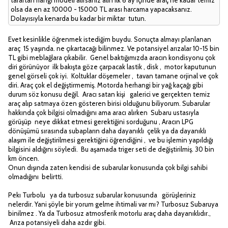
taraftan hangi modeli alırsanız alın ilk 6 ay içinde araç ne kadar temiz
olsa da en az 10000 - 15000 TL arası harcama yapacaksanız.
Dolayısıyla kenarda bu kadar bir miktar tutun.
Evet kesinlikle öğrenmek istediğim buydu. Sonuçta almayı planlanan
araç 15 yaşında. ne çıkartacağı bilinmez. Ve potansiyel arızalar 10-15 bin
TL gibi meblağlara çıkabilir. Genel baktığımızda aracın kondisyonu çok
diri görünüyor ilk bakışta göze çarpacak lastik , disk , motor kaputunun
genel görseli çok iyi. Koltuklar döşemeler , tavan tamane orjinal ve çok
diri. Araç çok el değiştirmemiş. Motorda herhangi bir yağ kaçağı gibi
durum söz konusu değil. Aracı satan kişi galerici ve gerçekten temiz
araç alıp satmaya özen gösteren birisi olduğunu biliyorum. Subarular
hakkında çok bilgisi olmadığını ama aracı alırken Subaru ustasıyla
görüşüp neye dikkat etmesi gerektiğini sorduğunu , Aracın LPG
dönüşümü sırasında subapların daha dayanıklı çelik ya da dayanıklı
alaşım ile değiştirilmesi gerektiğini öğrendiğini , ve bu işlemin yapıldığı
bilgisini aldığını söyledi. Bu aşamada triger seti de değiştirilmiş. 30 bin
km öncen.
Onun dışında zaten kendisi de subarular konusunda çok bilgi sahibi
olmadığını belirtti.
Pekı Turbolu ya da turbosuz subarular konusunda görüşleriniz
nelerdir. Yani şöyle bir yorum gelme ihtimali var mı? Turbosuz Subaruya
binilmez . Ya da Turbosuz atmosferik motorlu araç daha dayanıklıdır.,
Arıza potansiyeli daha azdır gibi.