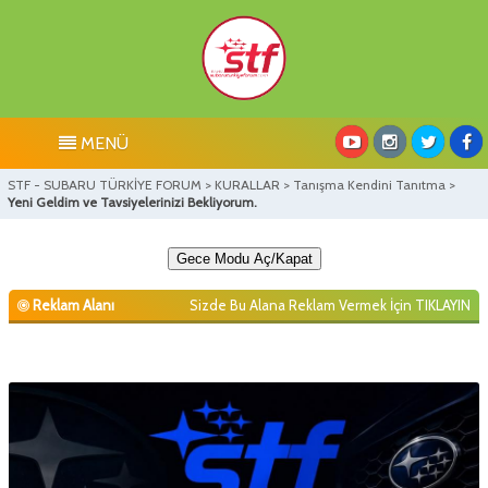
MENÜ
STF - SUBARU TÜRKİYE FORUM
>
KURALLAR
>
Tanışma Kendini Tanıtma
>
Yeni Geldim ve Tavsiyelerinizi Bekliyorum.
Gece Modu Aç/Kapat
Reklam Alanı
Sizde Bu Alana Reklam Vermek İçin
TIKLAYIN