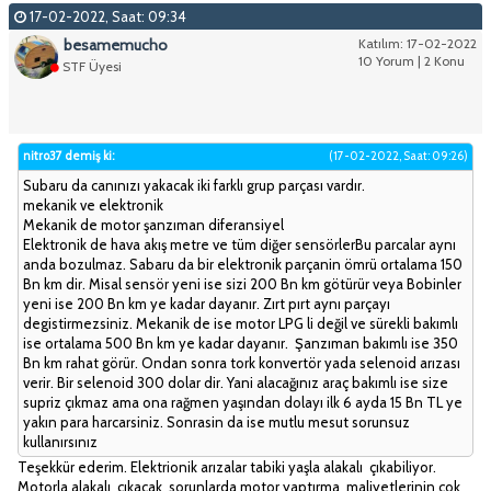
17-02-2022, Saat: 09:34
besamemucho
Katılım: 17-02-2022
10 Yorum | 2 Konu
STF Üyesi
nitro37 demiş ki:
(17-02-2022, Saat: 09:26)
Subaru da canınızı yakacak iki farklı grup parçası vardır.
mekanik ve elektronik
Mekanik de motor şanzıman diferansiyel
Elektronik de hava akış metre ve tüm diğer sensörlerBu parcalar aynı
anda bozulmaz. Sabaru da bir elektronik parçanin ömrü ortalama 150
Bn km dir. Misal sensör yeni ise sizi 200 Bn km götürür veya Bobinler
yeni ise 200 Bn km ye kadar dayanır. Zırt pırt aynı parçayı
degistirmezsiniz. Mekanik de ise motor LPG li değil ve sürekli bakımlı
ise ortalama 500 Bn km ye kadar dayanır. Şanzıman bakımlı ise 350
Bn km rahat görür. Ondan sonra tork konvertör yada selenoid arızası
verir. Bir selenoid 300 dolar dir. Yani alacağınız araç bakımlı ise size
supriz çıkmaz ama ona rağmen yaşından dolayı ilk 6 ayda 15 Bn TL ye
yakın para harcarsiniz. Sonrasin da ise mutlu mesut sorunsuz
kullanırsınız
Teşekkür ederim. Elektrionik arızalar tabiki yaşla alakalı çıkabiliyor.
Motorla alakalı çıkacak sorunlarda motor yaptırma maliyetlerinin çok