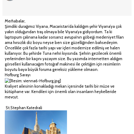
Merhabalar,
Şimdiki durağımız Viyana, Macaristan’da kaldığım şehir Viyana’ya çok
yakın olduğundan traş olmaya bile Viyana’ya gidiyordum. Ta ki
laptopum çalınana kadar sorsanız avrupa’nın göbeği medeniyet filan
ama hırsızlık diz boyu neyse ben size güzelliğinden bahsedeyim.
Öncelikle çok fazla tarihi yapı var içleri modernize edilmiş ve halen
kullanıyor. Bu şehirde Tuna nehri kıyısında. Şehrin gezilecek önemli
yerlerinden bir kaçını yazayım size. Bu yazımda internetten aldığım
görselleri kullanacağım fotoğraf makinesi ile çektiğim için resimlerin
boyutu baya büyük foruma gereksiz yükleme olmasın.
Hofburg Sarayı
Kraliyet ailesinin konakladığı mekan içersinde tarihi bir müze ve
kütüphane var. Kendileri için önemli olan insanların heykelleride
mevcut.
St.Stephan Katedrali