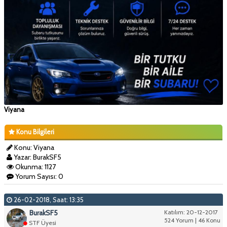
Viyana
Konu Bilgileri
Konu: Viyana
Yazar: BurakSF5
Okunma: 1127
Yorum Sayısı: 0
26-02-2018, Saat: 13:35
BurakSF5
Katılım: 20-12-2017
524 Yorum | 46 Konu
STF Üyesi