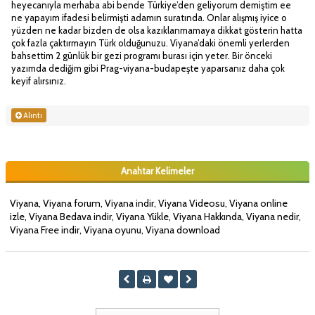
heyecanıyla merhaba abi bende Türkiye’den geliyorum demiştim ee
ne yapayım ifadesi belirmişti adamın suratında. Onlar alışmış iyice o
yüzden ne kadar bizden de olsa kazıklanmamaya dikkat gösterin hatta
çok fazla çaktırmayın Türk olduğunuzu. Viyana’daki önemli yerlerden
bahsettim 2 günlük bir gezi programı burası için yeter. Bir önceki
yazımda dediğim gibi Prag-viyana-budapeşte yaparsanız daha çok
keyif alırsınız.
Alıntı
Anahtar Kelimeler
Viyana, Viyana forum, Viyana indir, Viyana Videosu, Viyana online
izle, Viyana Bedava indir, Viyana Yükle, Viyana Hakkında, Viyana nedir,
Viyana Free indir, Viyana oyunu, Viyana download