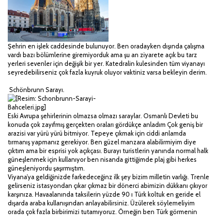
Şehrin en işlek caddesinde bulunuyor. Ben oradayken dışında çalışma
vardı bazı bölümlerine giremiyorduk ama şu an ziyarete açık bu tarz
yerleri sevenler için değişik bir yer. Katedralin kulesinden tüm viyanayı
seyredebilirseniz çok fazla kuyruk oluyor vaktiniz varsa bekleyin derim.
Schönbrunn Sarayı.
Eski Avrupa şehirlerinin olmazsa olmazı saraylar. Osmanlı Devleti bu
konuda çok zayıfmış gerçekten oraları gördükçe anladım Çok geniş bir
arazisi var yürü yürü bitmiyor. Tepeye çıkmak için ciddi anlamda
tırmanış yapmanız gerekiyor. Ben güzel manzara alabilirmiyim diye
çıktım ama bir esprisi yok açıkçası. Burayı turistlerin yanında normal halk
güneşlenmek için kullanıyor ben nisanda gittiğimde plaj gibi herkes
güneşleniyordu şaşırmıştım.
Viyana’ya geldiğinizde farkedeceğinz ilk şey bizim milletin varlığı. Trenle
gelirseniz istasyondan çıkar çıkmaz bir dönerci abimizin dükkanı çıkıyor
karşınıza. Havaalanında taksilerin yüzde 90 ı Türk koltuk en geride el
dışarda araba kullanışından anlayabilirsiniz. Üzülerek söylemeliyim
orada çok fazla birbirimizi tutamıyoruz. Örneğin ben Türk görmenin