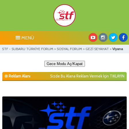
MENÜ
STF - SUBARU TÜRKİYE FORUM
>
SOSYAL FORUM
>
GEZİ SEYAHAT
>
Viyana
Gece Modu Aç/Kapat
Reklam Alanı
Sizde Bu Alana Reklam Vermek İçin
TIKLAYIN