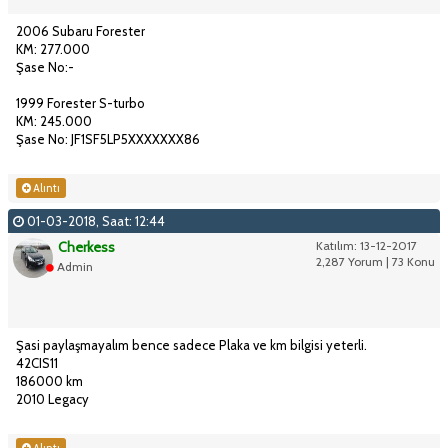
2006 Subaru Forester
KM: 277.000
Şase No:-
1999 Forester S-turbo
KM: 245.000
Şase No: JF1SF5LP5XXXXXXX86
Alıntı
01-03-2018, Saat: 12:44
Cherkess
Katılım: 13-12-2017
2,287 Yorum | 73 Konu
Admin
Şasi paylaşmayalım bence sadece Plaka ve km bilgisi yeterli.
42CIS11
186000 km
2010 Legacy
Alıntı