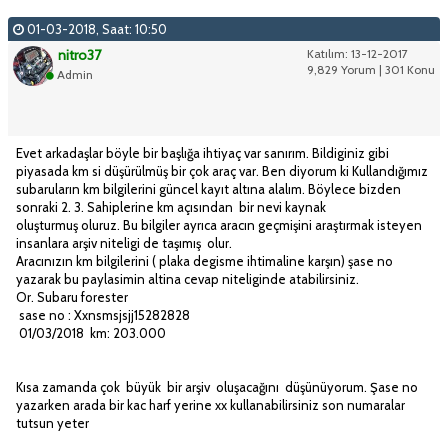
01-03-2018, Saat: 10:50
nitro37
Katılım: 13-12-2017
9,829 Yorum | 301 Konu
Admin
Evet arkadaşlar böyle bir başlığa ihtiyaç var sanırım. Bildiginiz gibi
piyasada km si düşürülmüş bir çok araç var. Ben diyorum ki Kullandığımız
subaruların km bilgilerini güncel kayıt altına alalım. Böylece bizden
sonraki 2. 3. Sahiplerine km açısından bir nevi kaynak
oluşturmuş oluruz. Bu bilgiler ayrıca aracın geçmişini araştırmak isteyen
insanlara arşiv niteligi de taşımış olur.
Aracınızın km bilgilerini ( plaka degisme ihtimaline karşın) şase no
yazarak bu paylasimin altina cevap niteliginde atabilirsiniz.
Or. Subaru forester
sase no : Xxnsmsjsjj15282828
01/03/2018 km: 203.000
Kısa zamanda çok büyük bir arşiv oluşacağını düşünüyorum. Şase no
yazarken arada bir kac harf yerine xx kullanabilirsiniz son numaralar
tutsun yeter