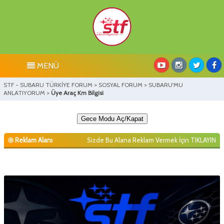
MENÜ
STF - SUBARU TÜRKİYE FORUM
>
SOSYAL FORUM
>
SUBARU'MU
ANLATIYORUM
>
Üye Araç Km Bilgisi
Gece Modu Aç/Kapat
Reklam Alanı
Sizde Bu Alana Reklam Vermek İçin
TIKLAYIN