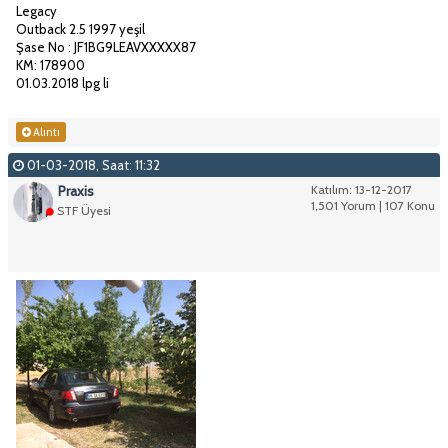
Legacy
Outback 2.5 1997 yeşil
Şase No : JF1BG9LEAVXXXXX87
KM: 178900
01.03.2018 lpg li
Alıntı
01-03-2018, Saat: 11:32
Praxis
Katılım: 13-12-2017
1,501 Yorum | 107 Konu
STF Üyesi