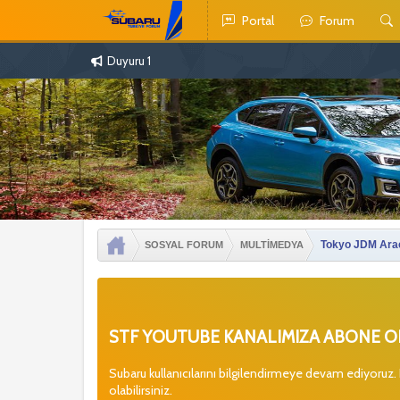
Portal
Forum
Duyuru 1
Tokyo JDM Araç
SOSYAL FORUM
MULTİMEDYA
STF YOUTUBE KANALIMIZA ABONE OL
Subaru kullanıcılarını bilgilendirmeye devam ediyoruz.
olabilirsiniz.