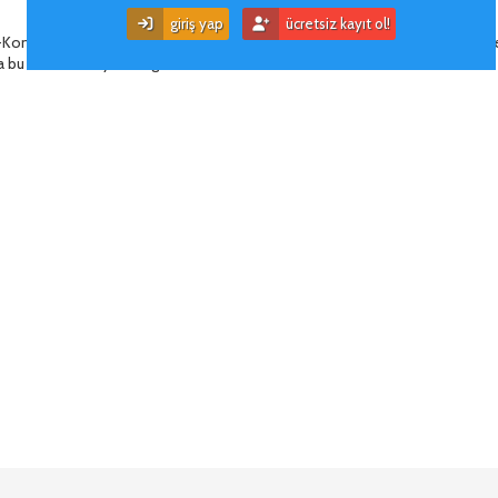
giriş yap
ücretsiz kayıt ol!
Kong sayfası olduğu için akllım oraya gitmiş Tokyo'da yapılan bir etkinlik. Ben
a bu tarz modifiyeler legal'mi ?