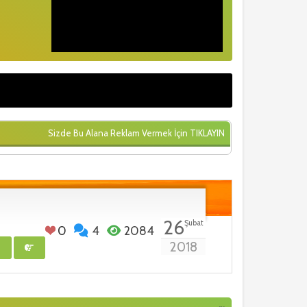
Sizde Bu Alana Reklam Vermek İçin
TIKLAYIN
26
Şubat
0
4
2084
2018