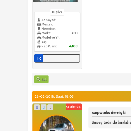
Bilgiler
Ad Soyad:
Meslek:
Nereden:
Marka:
ABD
Model ve Yıl:
Yaş:
Rep Puanı:
4,408
TR
bul
26-02-2018, Saat: 18:03
çevrimdışı
sarpworks demiş ki:
Birsey tadinda birakilir