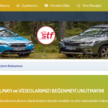
Arama
Üyelerimiz
Yönetim Ekibi
Yeni Mesajlar
ların Buluşması
MAYI ve VİDEOLARIMIZI BEĞENMEYİ UNUTMAYIN!
 Kanalımıza abone olarak bizlere destek verebilir ve yeni videolardan habe