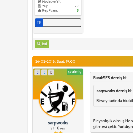
Model ve Yıl:
Yaş:
29
Rep Puanı:
8
TR
bul
26-02-2018, Saat: 19:00
çevrimiçi
BurakSF5 demiş ki:
sarpworks demiş ki:
Birsey tadinda birakil
Bir yanlışlık olmuş Hon
sarpworks
gitmesi çekti. Yurtdışı
STF Üyesi