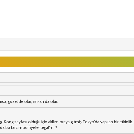
irsa; guzel de olur, imkan da olur.
g-Kong sayfası olduğu için akllım oraya gitmiş Tokyo'da yapılan bir etkinlik. B
nda bu tarz modifiyeler legal'mi ?