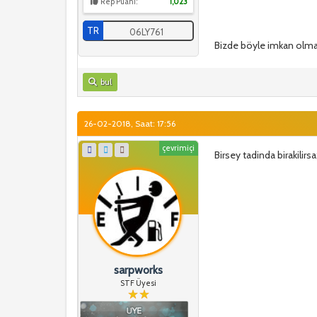
Rep Puanı:
1,023
TR
06LY761
Bizde böyle imkan olmad
bul
26-02-2018, Saat: 17:56
çevrimiçi
Birsey tadinda birakilirsa
sarpworks
STF Üyesi