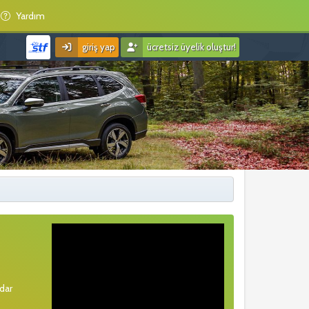
Yardım
giriş yap
ücretsiz üyelik oluştur!
rdar