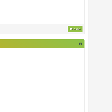
alıntı
#2