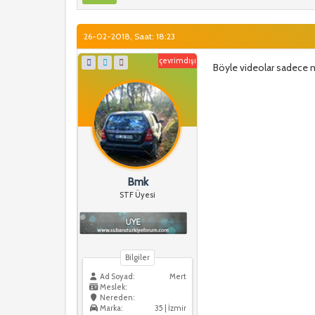
26-02-2018, Saat: 18:23
çevrimdışı
Böyle videolar sadece 
Bmk
STF Üyesi
Bilgiler
Ad Soyad:
Mert
Meslek:
Nereden:
Marka:
35 | İzmir