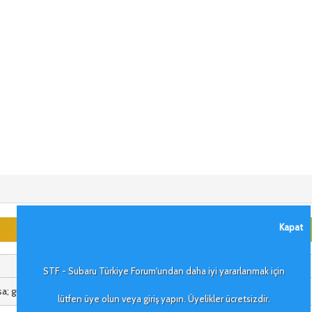
Kapat
STF - Subaru Türkiye Forum'undan daha iyi yararlanmak için
sa; guzel de olur, imkan da olur.
lütfen üye olun veya giriş yapın. Üyelikler ücretsizdir.