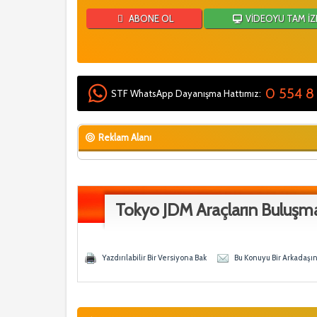
ABONE OL
VİDEOYU TAM İZ
0 554 8
STF WhatsApp Dayanışma Hattımız:
Reklam Alanı
Tokyo JDM Araçların Buluşm
- 0 Ortalama
n
Yazdırılabilir Bir Versiyona Bak
Bu Konuyu Bir Arkadaşı