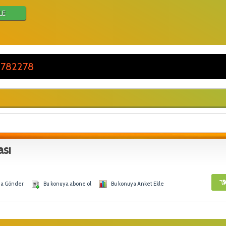
LE
 782278
ası
na Gönder
Bu konuya abone ol
Bu konuya Anket Ekle