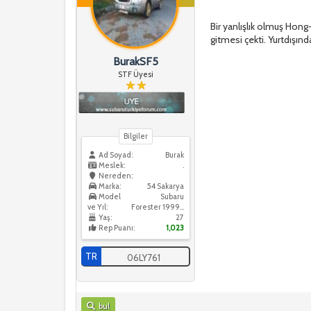
Bir yanlışlık olmuş Hong-
gitmesi çekti. Yurtdışınd
BurakSF5
STF Üyesi
Bilgiler
Ad Soyad:
Burak
Meslek:
.
Nereden:
Marka:
54 Sakarya
Model
Subaru
ve Yıl:
Forester 1999 / Forester 2006
Yaş:
27
Rep Puanı:
1,023
TR
06LY761
bul