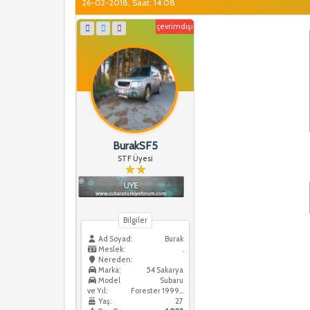
26-02-2018, Saat: 14:08
çevrimdışı
BurakSF5
STF Üyesi
Bilgiler
Ad Soyad:
Burak
Meslek:
.
Nereden:
Marka:
54 Sakarya
Model
Subaru
ve Yıl:
Forester 1999 / Forester 2006
Yaş:
27