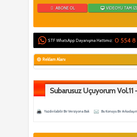
ABONE OL
VİDEOYU TAM İZ
0 554 8
STF WhatsApp Dayanışma Hattımız:
Reklam Alanı
Subarusuz Uçuyorum Vol.11 -
- 0 Ortalama
n
Yazdırılabilir Bir Versiyona Bak
Bu Konuyu Bir Arkadaşı