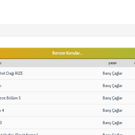
Benzer Konular...
:
yazar
vit Dağı RİZE
Barış Çağlar
ı
Barış Çağlar
Gece Bölüm 5
Barış Çağlar
m 4
Barış Çağlar
 3
Barış Çağlar
 Vadisi, Elevit Kampı)
Barış Çağlar