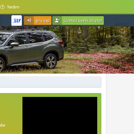
Yardım
giriş yap
ücretsiz üyelik oluştur!
rdar