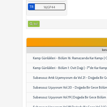
TR
16JGP44
bul
konu
Kamp Günlükleri - Bölüm 16: Ramazanda Kar Kampı | O
Kamp Günlükleri - Bölüm 1: Ovit Dağı | -7°de Kar Kamp
Subarusuz Artık Uçamıyorum da Vol.21 - Doğada Bir 
Subarusuz Uçuyorum Vol.20 - Doğada Bir Gece Bölü
Subarusuz Uçuyorum Vol.19 | Doğada Bir Gece Bölüm
Subarusuz Uçuyorum Vol.18 Doğada Bir Gece Vol.2 (Çat