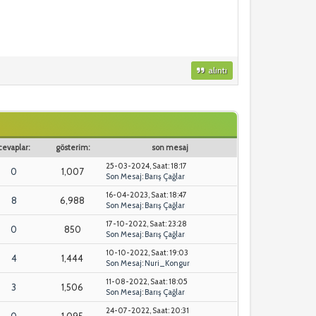
alıntı
cevaplar:
gösterim:
son mesaj
25-03-2024, Saat: 18:17
0
1,007
Son Mesaj
:
Barış Çağlar
16-04-2023, Saat: 18:47
8
6,988
Son Mesaj
:
Barış Çağlar
17-10-2022, Saat: 23:28
0
850
Son Mesaj
:
Barış Çağlar
10-10-2022, Saat: 19:03
4
1,444
Son Mesaj
:
Nuri_Kongur
11-08-2022, Saat: 18:05
3
1,506
Son Mesaj
:
Barış Çağlar
24-07-2022, Saat: 20:31
0
1,095