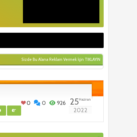
Sizde Bu Alana Reklam Vermek İçin
TIKLAYIN
25
Haziran
0
0
926
2022