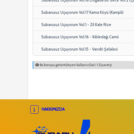
Subarusuz Uçuyorum Vol.17 Kama Köyü (Kamplı)
Subarusuz Uçuyorum Vol.1 - Zil Kale Rize
Subarusuz Uçuyorum Vol.16 - Kıbledağı Camii
Subarusuz Uçuyorum Vol.15 - Vandri Şelalesi
Bu konuyu görüntüleyen kullanıcı(lar): 1 Ziyaretçi
HAKKIMIZDA