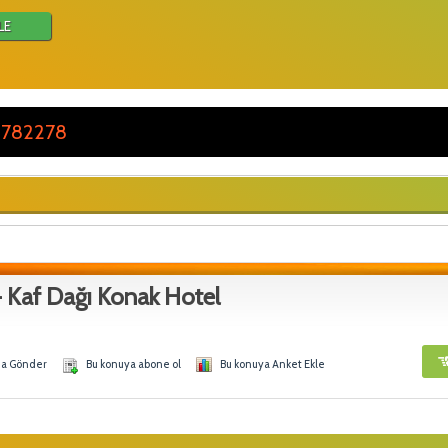
LE
 782278
 Kaf Dağı Konak Hotel
na Gönder
Bu konuya abone ol
Bu konuya Anket Ekle