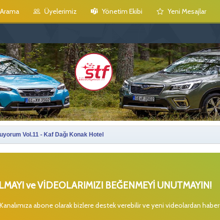
Arama
Üyelerimiz
Yönetim Ekibi
Yeni Mesajlar
yorum Vol.11 - Kaf Dağı Konak Hotel
MAYI ve VİDEOLARIMIZI BEĞENMEYİ UNUTMAYIN!
 Kanalımıza abone olarak bizlere destek verebilir ve yeni videolardan habe