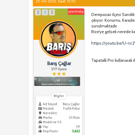
25-06-2022, Saat: 13:20
çevrimdışı
Derepazarı ilçesi Sandı
çıkıyor. Konumu, Karade
sunulmaktadır.
Rize’ye gelsek nerede kal
https://youtu.be/U-nc
Tapatalk Pro kullanarak i
Barış Çağlar
STF Üyesi
Bilgiler
Ad Soyad:
Barış Çağlar
Meslek:
Trafik Polisi
Nereden:
Marka:
53 Rize
Model ve Yıl:
Yaş:
39
Rep Puanı:
3,622