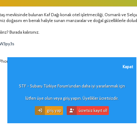
ktaş mevkisinde bulunan Kaf Dağı konak otel işletmeciliği, Osmanlı ve Sel
niz doğasını en berrak haliyle sunan manzaralar ve doğal güzelliklerle dol
ırız? Burada kalırsınız.
2W3py3s
Phone aracılığıyla gönderildi
Kapat
STF - Subaru Türkiye Forum'undan daha iyi yararlanmak için
lütfen üye olun veya giriş yapın. Üyelikler ücretsizdir.
giriş yap
ücretsiz kayıt ol!