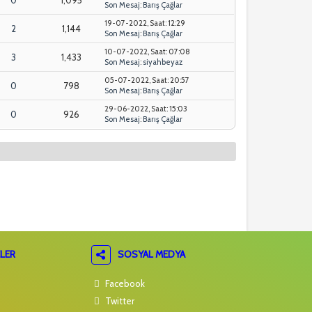
Son Mesaj
:
Barış Çağlar
19-07-2022, Saat: 12:29
2
1,144
Son Mesaj
:
Barış Çağlar
10-07-2022, Saat: 07:08
3
1,433
Son Mesaj
:
siyahbeyaz
05-07-2022, Saat: 20:57
0
798
Son Mesaj
:
Barış Çağlar
29-06-2022, Saat: 15:03
0
926
Son Mesaj
:
Barış Çağlar
LER
SOSYAL MEDYA
Facebook
Twitter