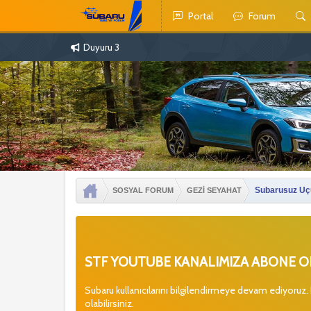
Portal
Forum
Duyuru 3
Subarusuz Uçu
SOSYAL FORUM
GEZİ SEYAHAT
STF YOUTUBE KANALIMIZA ABONE OL
Subaru kullanıcılarını bilgilendirmeye devam ediyoruz.
olabilirsiniz.