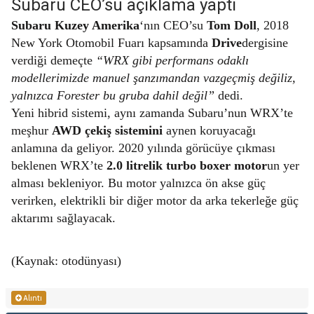
Subaru CEO’su açıklama yaptı
Subaru Kuzey Amerika
‘nın CEO’su
Tom Doll
, 2018
New York Otomobil Fuarı kapsamında
Drive
dergisine
verdiği demeçte
“WRX gibi performans odaklı
modellerimizde manuel şanzımandan vazgeçmiş değiliz,
yalnızca Forester bu gruba dahil değil”
dedi.
Yeni hibrid sistemi, aynı zamanda Subaru’nun WRX’te
meşhur
AWD çekiş sistemini
aynen koruyacağı
anlamına da geliyor. 2020 yılında görücüye çıkması
beklenen WRX’te
2.0 litrelik turbo boxer motor
un yer
alması bekleniyor. Bu motor yalnızca ön akse güç
verirken, elektrikli bir diğer motor da arka tekerleğe güç
aktarımı sağlayacak.
(Kaynak: otodünyası)
Alıntı