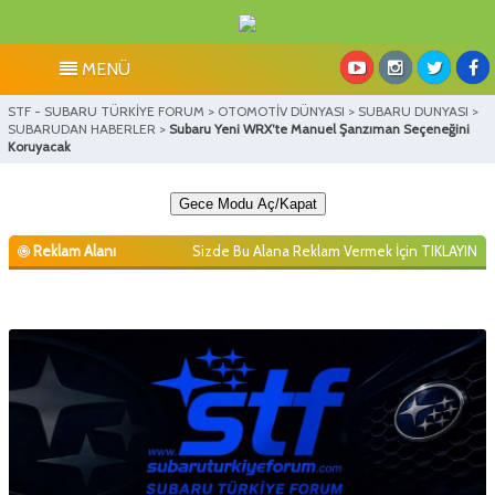
MENÜ
STF - SUBARU TÜRKİYE FORUM
>
OTOMOTİV DÜNYASI
>
SUBARU DUNYASI
>
SUBARUDAN HABERLER
>
Subaru Yeni WRX’te Manuel Şanzıman Seçeneğini
Koruyacak
Gece Modu Aç/Kapat
Reklam Alanı
Sizde Bu Alana Reklam Vermek İçin
TIKLAYIN