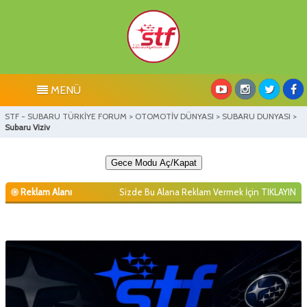
MENÜ
STF - SUBARU TÜRKİYE FORUM
>
OTOMOTİV DÜNYASI
>
SUBARU DUNYASI
>
Subaru Viziv
Gece Modu Aç/Kapat
Reklam Alanı
Sizde Bu Alana Reklam Vermek İçin
TIKLAYIN