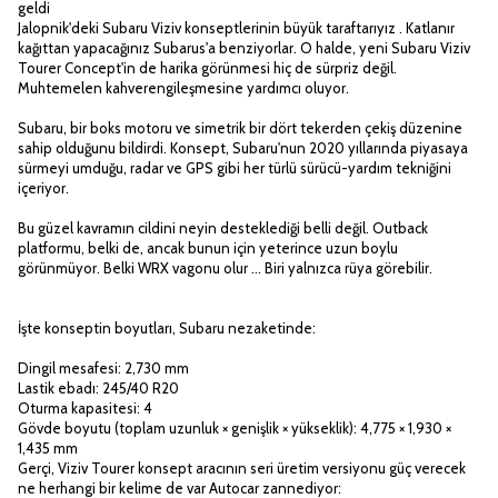
geldi
Jalopnik'deki Subaru Viziv konseptlerinin büyük taraftarıyız . Katlanır
kağıttan yapacağınız Subarus'a benziyorlar. O halde, yeni Subaru Viziv
Tourer Concept'in de harika görünmesi hiç de sürpriz değil.
Muhtemelen kahverengileşmesine yardımcı oluyor.
Subaru, bir boks motoru ve simetrik bir dört tekerden çekiş düzenine
sahip olduğunu bildirdi. Konsept, Subaru'nun 2020 yıllarında piyasaya
sürmeyi umduğu, radar ve GPS gibi her türlü sürücü-yardım tekniğini
içeriyor.
Bu güzel kavramın cildini neyin desteklediği belli değil. Outback
platformu, belki de, ancak bunun için yeterince uzun boylu
görünmüyor. Belki WRX vagonu olur ... Biri yalnızca rüya görebilir.
İşte konseptin boyutları, Subaru nezaketinde:
Dingil mesafesi: 2,730 mm
Lastik ebadı: 245/40 R20
Oturma kapasitesi: 4
Gövde boyutu (toplam uzunluk × genişlik × yükseklik): 4,775 × 1,930 ×
1,435 mm
Gerçi, Viziv Tourer konsept aracının seri üretim versiyonu güç verecek
ne herhangi bir kelime de var Autocar zannediyor: