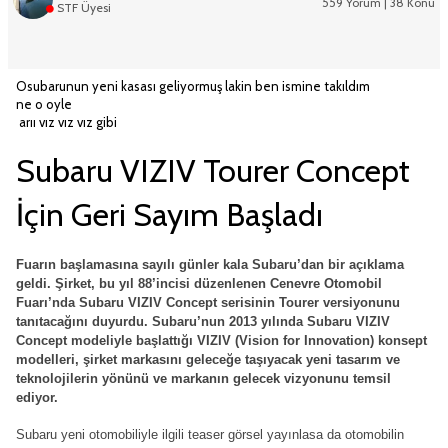
559 Yorum | 38 Konu
STF Üyesi
Osubarunun yeni kasası geliyormuş lakin ben ismine takıldım
ne o oyle
arıı vız vız vız gibi
Subaru VIZIV Tourer Concept
İçin Geri Sayım Başladı
Fuarın başlamasına sayılı günler kala Subaru’dan bir açıklama
geldi. Şirket, bu yıl 88’incisi düzenlenen Cenevre Otomobil
Fuarı’nda Subaru VIZIV Concept serisinin Tourer versiyonunu
tanıtacağını duyurdu. Subaru’nun 2013 yılında Subaru VIZIV
Concept modeliyle başlattığı VIZIV (Vision for Innovation) konsept
modelleri, şirket markasını geleceğe taşıyacak yeni tasarım ve
teknolojilerin yönünü ve markanın gelecek vizyonunu temsil
ediyor.
Subaru yeni otomobiliyle ilgili teaser görsel yayınlasa da otomobilin