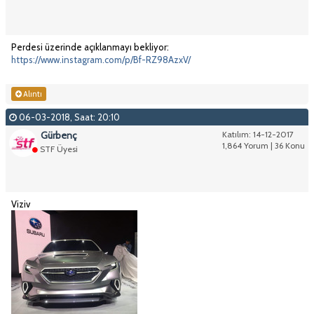
Perdesi üzerinde açıklanmayı bekliyor:
https://www.instagram.com/p/Bf-RZ98AzxV/
Alıntı
06-03-2018, Saat: 20:10
Gürbenç
Katılım: 14-12-2017
1,864 Yorum | 36 Konu
STF Üyesi
Viziv