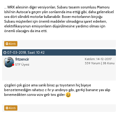
... WRX ailesinin diğer versiyonları, Subaru tasarım sorumlusu Mamoru
Ishii'nin Autocar'a geçen yılın sonlarında ima ettiği gibi, daha geleneksel
sıra dört silindirli motorlar kullanabilir. Boxer motorlarının birçoğu
Subaru müşterileri için önemli maddeler olmadığına işaret ederken,
elektrifikasyonun emisyonların düşürülmesine yardımcı olması için
önemli olacağını da ima etti.
Alıntı
07-03-2018, Saat: 10:42
frtzencir
Katılım: 14-12-2017
559 Yorum | 38 Konu
STF Üyesi
çizgileri çok güze ama sanki biraz şu toyotanın hiç bişeye
benzetemediğim rahatsız c-hr yı andırıyo gıbı, ger4çi banane yav alıp
bınemedıkten sonra vızıv gelr tırıs gider
Alıntı