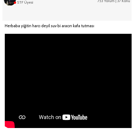
753 Yorum | 37 Konu
STF Üyesi
Herbaba yiğitin harcı deyil suv bi aracın kafa tutması