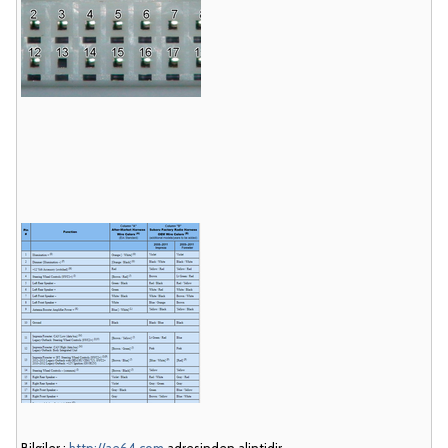
Bilgiler :
http://ae64.com
adresinden alintidir.