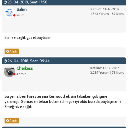
25-04-2018, Saat: 17:58
Salim
Katılım: 13-12-2017
1,743 Yorum | 82 Konu
salim
Elinize saglik guzel paylasim
Alıntı
26-04-2018, Saat: 09:44
Cherkess
Katılım: 13-12-2017
2,287 Yorum | 73 Konu
Admin
Bu şema ben Forester ıma Kenwood ekranı takarken çok işime
yaramıştı. Sonradan tekrar bulamadım çok iyi oldu burada paylaşmanız.
Emeğinize sağlık.
Alıntı