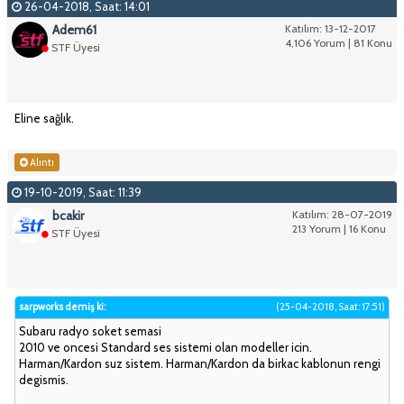
26-04-2018, Saat: 14:01
Adem61
Katılım: 13-12-2017
4,106 Yorum | 81 Konu
STF Üyesi
Eline sağlık.
Alıntı
19-10-2019, Saat: 11:39
bcakir
Katılım: 28-07-2019
213 Yorum | 16 Konu
STF Üyesi
sarpworks demiş ki:
(25-04-2018, Saat: 17:51)
Subaru radyo soket semasi
2010 ve oncesi Standard ses sistemi olan modeller icin.
Harman/Kardon suz sistem. Harman/Kardon da birkac kablonun rengi
degismis.