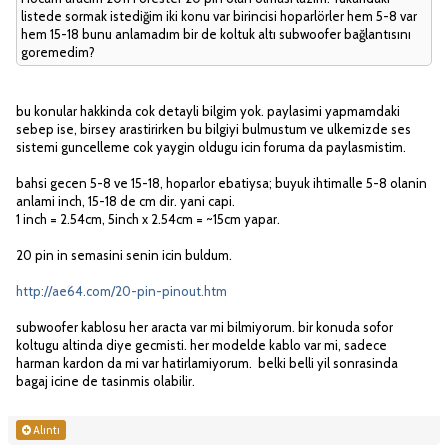
listede sormak istediğim iki konu var birincisi hoparlörler hem 5-8 var
hem 15-18 bunu anlamadım bir de koltuk altı subwoofer bağlantısını
goremedim?
bu konular hakkinda cok detayli bilgim yok. paylasimi yapmamdaki
sebep ise, birsey arastirirken bu bilgiyi bulmustum ve ulkemizde ses
sistemi guncelleme cok yaygin oldugu icin foruma da paylasmistim.
bahsi gecen 5-8 ve 15-18, hoparlor ebatiysa; buyuk ihtimalle 5-8 olanin
anlami inch, 15-18 de cm dir. yani capi.
1 inch = 2.54cm, 5inch x 2.54cm = ~15cm yapar.
20 pin in semasini senin icin buldum.
http://ae64.com/20-pin-pinout.htm
subwoofer kablosu her aracta var mi bilmiyorum. bir konuda sofor
koltugu altinda diye gecmisti. her modelde kablo var mi, sadece
harman kardon da mi var hatirlamiyorum. belki belli yil sonrasinda
bagaj icine de tasinmis olabilir.
Alıntı