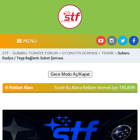
MENÜ
STF - SUBARU TÜRKİYE FORUM
>
OTOMOTİV DÜNYASI
>
TEKNİK
>
Subaru
Radyo / Teyp Bağlantı Soket Şeması
Gece Modu Aç/Kapat
Reklam Alanı
Sizde Bu Alana Reklam Vermek İçin
TIKLAYIN