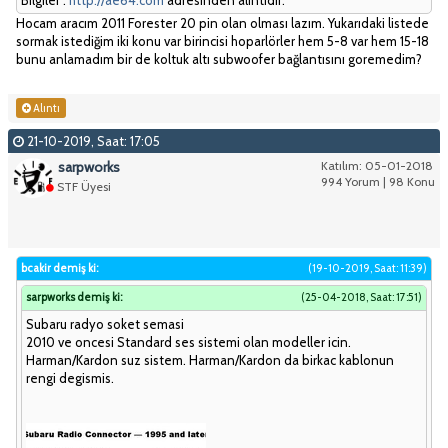
Hocam aracım 2011 Forester 20 pin olan olması lazım. Yukarıdaki listede
sormak istediğim iki konu var birincisi hoparlörler hem 5-8 var hem 15-18
bunu anlamadım bir de koltuk altı subwoofer bağlantısını goremedim?
Alıntı
21-10-2019, Saat: 17:05
sarpworks
Katılım: 05-01-2018
994 Yorum | 98 Konu
STF Üyesi
bcakir demiş ki:
(19-10-2019, Saat: 11:39)
sarpworks demiş ki:
(25-04-2018, Saat: 17:51)
Subaru radyo soket semasi
2010 ve oncesi Standard ses sistemi olan modeller icin.
Harman/Kardon suz sistem. Harman/Kardon da birkac kablonun
rengi degismis.