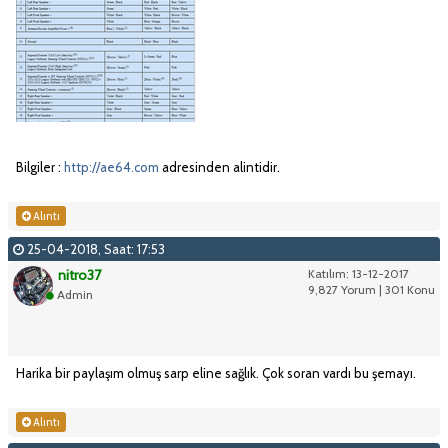
Bilgiler :
http://ae64.com
adresinden alintidir.
Alıntı
25-04-2018, Saat: 17:53
nitro37
Katılım: 13-12-2017
9,827 Yorum | 301 Konu
Admin
Harika bir paylaşım olmuş sarp eline sağlık. Çok soran vardı bu şemayı.
Alıntı