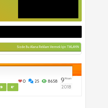
Sizde Bu Alana Reklam Vermek İçin
TIKLAYIN
9
Nisan
0
25
8658
2018