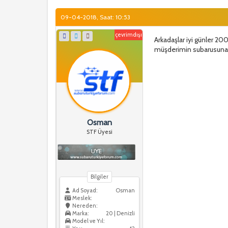
09-04-2018, Saat: 10:53
çevrimdışı
Arkadaşlar iyi günler 200
müşderimin subarusuna b
Osman
STF Üyesi
Bilgiler
Ad Soyad:
Osman
Meslek:
Nereden:
Marka:
20 | Denizli
Model ve Yıl: