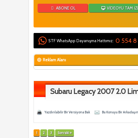
ABONE OL
VİDEOYU TAM İZ
0 554 8
STF WhatsApp Dayanışma Hattımız:
Reklam Alanı
Subaru Legacy 2007 2.0 Lim
 - 0 Ortalama
en
Yazdırılabilir Bir Versiyona Bak
Bu Konuyu Bir Arkadaşı
1
2
3
Sonraki »