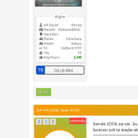
Bilgiler
Ad Soyad:
Recep
Meslek:
Mekanik&Elektrik
Nereden:
Marka:
06 Ankara
Model
Subaru
ve Yıl:
Outback 1997
Yaş:
39
Rep Puanı:
2,345
TR
06 LB 884
bul
09-04-2018, Saat: 10:59
çevrimdışı
bende 2006 sw var . bu p
kısacası çok iyi araçlar a