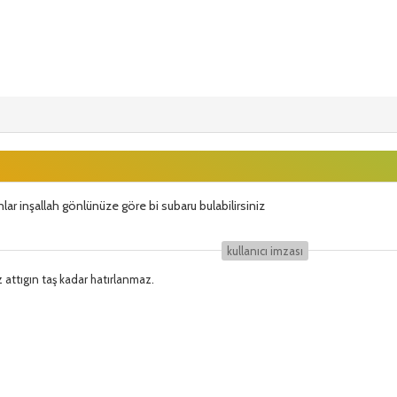
lar inşallah gönlünüze göre bi subaru bulabilirsiniz
kullanıcı i̇mzası
z attıgın taş kadar hatırlanmaz.