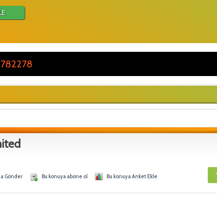
LE
 782278
ited
na Gönder
Bu konuya abone ol
Bu konuya Anket Ekle