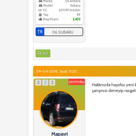
Marka:
06 Ankara
Model
Subaru
ve Yıl:
2009Forester
Yaş:
49
Rep Puanı:
2,433
TR
06 SUBARU
bul
09-04-2018, Saat: 11:20
çevrimdışı
Hakknızda hayırlısı yeni 
şanşınızı deneyip rasg
Mapavri