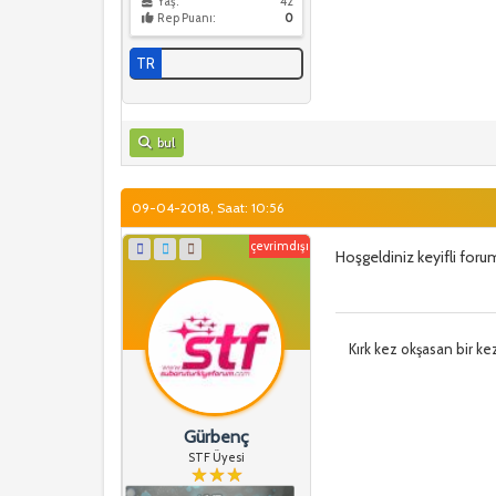
Yaş:
42
Rep Puanı:
0
TR
bul
09-04-2018, Saat: 10:56
çevrimdışı
Hoşgeldiniz keyifli forum
Kırk kez okşasan bir ke
Gürbenç
STF Üyesi