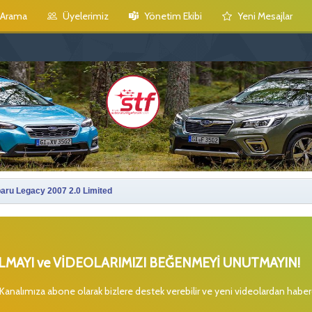
Arama
Üyelerimiz
Yönetim Ekibi
Yeni Mesajlar
aru Legacy 2007 2.0 Limited
MAYI ve VİDEOLARIMIZI BEĞENMEYİ UNUTMAYIN!
 Kanalımıza abone olarak bizlere destek verebilir ve yeni videolardan habe