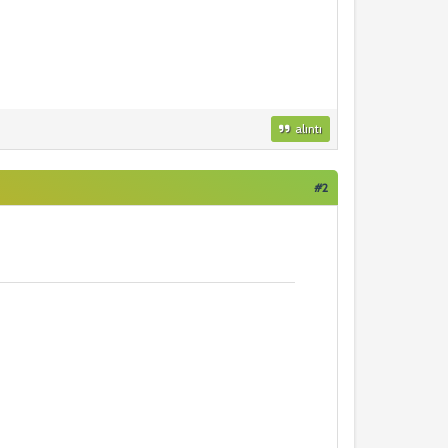
alıntı
#2