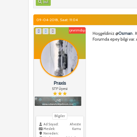
bul
09-04-2018, Saat: 11:04
çevrimdışı
Hoşgeldiniz @
Osman
. 
Forumda epey bilgi var. A
Praxis
STF Üyesi
Bilgiler
Ad Soyad:
Aheste
Meslek:
Kamu
Nereden: