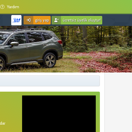
Yardım
giriş yap
ücretsiz üyelik oluştur!
rdar