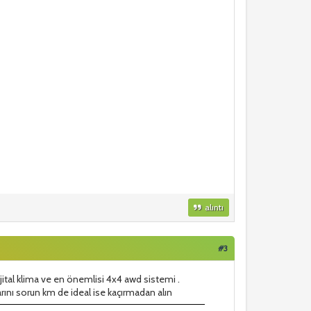
alıntı
#3
ijital klima ve en önemlisi 4x4 awd sistemi .
ralarını sorun km de ideal ise kaçırmadan alın