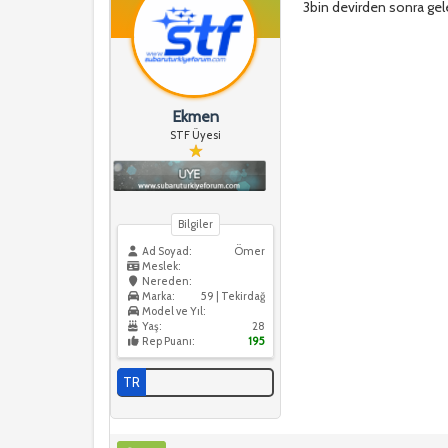
3bin devirden sonra ge
Ekmen
STF Üyesi
Bilgiler
Ad Soyad:
Ömer
Meslek:
Nereden:
Marka:
59 | Tekirdağ
Model ve Yıl:
Yaş:
28
Rep Puanı:
195
TR