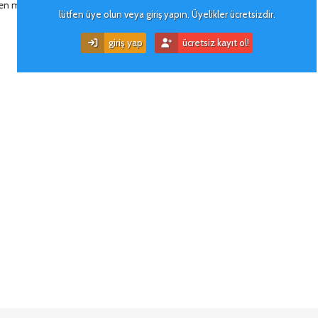
len motor sesi de cabası
lütfen üye olun veya giriş yapın. Üyelikler ücretsizdir.
giriş yap
ücretsiz kayıt ol!