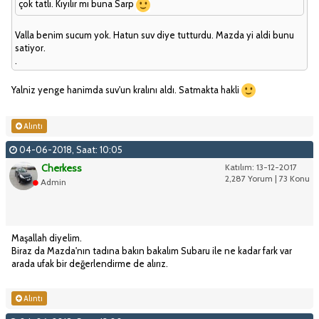
çok tatlı. Kıyılır mı buna Sarp
Valla benim sucum yok. Hatun suv diye tutturdu. Mazda yi aldi bunu
satiyor.
.
Yalniz yenge hanimda suv'un kralını aldı. Satmakta hakli
Alıntı
04-06-2018, Saat: 10:05
Cherkess
Katılım: 13-12-2017
2,287 Yorum | 73 Konu
Admin
Maşallah diyelim.
Biraz da Mazda'nın tadına bakın bakalım Subaru ile ne kadar fark var
arada ufak bir değerlendirme de alırız.
Alıntı