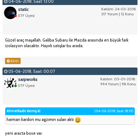
04-06-2018, Saat: 13:00
static
Katılım: 24-03-2018
317 Yorum | 12 Konu
STF Üyesi
Güzel araç maşallah. Galiba Subaru ile Mazda arasında en büyük fark
izolasyon olacaktır. Hayırlı satışlar bu arada.
Alıntı
05-06-2018, Saat: 00:07
sarpworks
Katılım: 05-01-2018
994 Yorum | 98 Konu
STF Üyesi
AhmetKadir demiş ki:
(04-06-2018, Saat: 18:19)
harman kardon mu agzımın suları aktı
yeni aracta bose var.