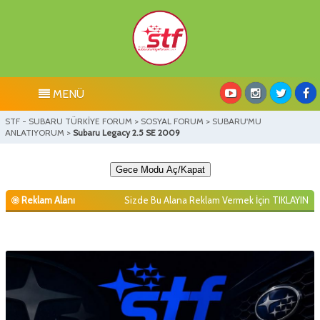
MENÜ
STF - SUBARU TÜRKİYE FORUM
>
SOSYAL FORUM
>
SUBARU'MU
ANLATIYORUM
>
Subaru Legacy 2.5 SE 2009
Gece Modu Aç/Kapat
Reklam Alanı
Sizde Bu Alana Reklam Vermek İçin
TIKLAYIN