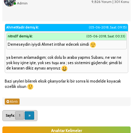
9,826 Yorum | 301 Konu
Admin
AhmetKadir demiş ki:
(05-06-2018, Saat: 09:15)
nitro37 demiş ki:
(05-06-2018, Saat: 00:33)
Demeseydin iyiydi Ahmet intihar edecek simdi
ya benım anlamadıgım; cok dolu bı araba yapmıs Subaru, ne var ne
yok koy içine işte, yok ses tuşu ara ; ses sistemini güçlendir; şimdi bi
de kararan dikiz aynası arıyoruz
Bazi şeyleri bilerek eksik çıkarıyorlar ki bir sonra ki modelde koyacak
ozellik olsun
Alıntı
Sayfa:
1
»
Anahtar Kelimeler