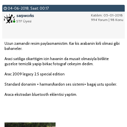
04-06-2018, Saat: 00:17
sarpworks
Katılım: 05-01-2018
994 Yorum | 98 Konu
STF Üyesi
Uzun zamandir resim paylasmamistim. Kar kis arabanin kirli olmasi gibi
bahaneler.
Araci satiliga cikarttigim icin havanin da musait olmasiyla birlikte
guzelce temizlik yapip birkac fotograf cekeyim dedim.
Arac 2009 legacy 2.5 special edition
Standard donanim + harman/kardon ses sistemi+ bagaj ustu spoiler.
Araca ekstradan bluetooth eklentisi yaptim.