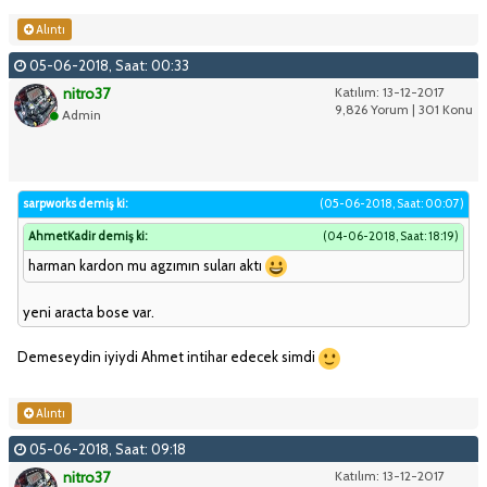
Alıntı
05-06-2018, Saat: 00:33
nitro37
Katılım: 13-12-2017
9,826 Yorum | 301 Konu
Admin
sarpworks demiş ki:
(05-06-2018, Saat: 00:07)
AhmetKadir demiş ki:
(04-06-2018, Saat: 18:19)
harman kardon mu agzımın suları aktı
yeni aracta bose var.
Demeseydin iyiydi Ahmet intihar edecek simdi
Alıntı
05-06-2018, Saat: 09:18
nitro37
Katılım: 13-12-2017