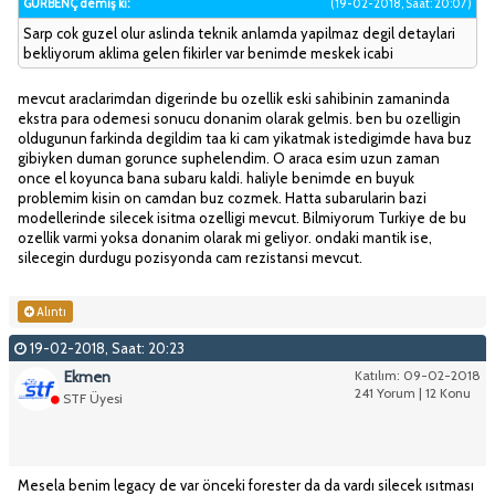
GURBENÇ demiş ki:
(19-02-2018, Saat: 20:07)
Sarp cok guzel olur aslinda teknik anlamda yapilmaz degil detaylari
bekliyorum aklima gelen fikirler var benimde meskek icabi
mevcut araclarimdan digerinde bu ozellik eski sahibinin zamaninda
ekstra para odemesi sonucu donanim olarak gelmis. ben bu ozelligin
oldugunun farkinda degildim taa ki cam yikatmak istedigimde hava buz
gibiyken duman gorunce suphelendim. O araca esim uzun zaman
once el koyunca bana subaru kaldi. haliyle benimde en buyuk
problemim kisin on camdan buz cozmek. Hatta subarularin bazi
modellerinde silecek isitma ozelligi mevcut. Bilmiyorum Turkiye de bu
ozellik varmi yoksa donanim olarak mi geliyor. ondaki mantik ise,
silecegin durdugu pozisyonda cam rezistansi mevcut.
Alıntı
19-02-2018, Saat: 20:23
Ekmen
Katılım: 09-02-2018
241 Yorum | 12 Konu
STF Üyesi
Mesela benim legacy de var önceki forester da da vardı silecek ısıtması