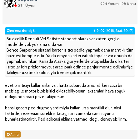
994 Yorum | 98 Konu
STF Üyesi
Cherkess demiş ki:
(19-02-2018, Saat: 20:47)
Bu özellik Renault Vel Satiste standart olarak var zaten gerçi o
modelde yok yok ama o da var.
Bence Sarper bu sistemi karter ısıtıcı pedle yapmak daha mantıklı tüm
hazneyi komple ısıtır. Ya da erayda karter ısıtıcılı tapalar var onunla da
yapmak mümkün. Kanada Alaska gibi yerlerde otoparklarda o karter
ısıtıcılar için prizler mevcut aracı park edince panjur monte edilmiş fişe
takılıyor uzatma kablosuyla bence çok mantıklı.
evet o isiticiyi kullananlar var. hatta subaruda araci alirken cuzi bir
meblag ile motor blok isitici ekletebiliyorsun. aksamlari hava soguk
oldugunda araci prize takiyorsun.
bahsi gecen ped dugme yardimiyla kullanilirsa mantikli olur. Aksi
taktirde, rezervuari surekli isitacagi icin zamanla cam suyunu
buharlastiracaktir. Ped acikcasi aklima yatmadi degil. deneyebilirim.
Alıntı