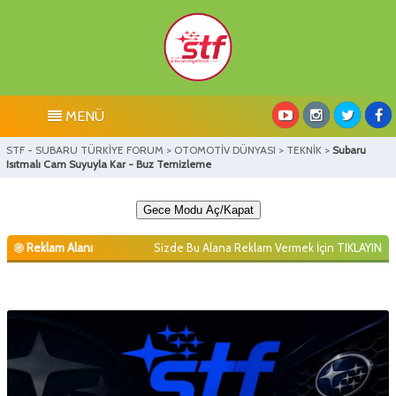
MENÜ
STF - SUBARU TÜRKİYE FORUM
>
OTOMOTİV DÜNYASI
>
TEKNİK
>
Subaru
Isıtmalı Cam Suyuyla Kar - Buz Temizleme
Gece Modu Aç/Kapat
Reklam Alanı
Sizde Bu Alana Reklam Vermek İçin
TIKLAYIN