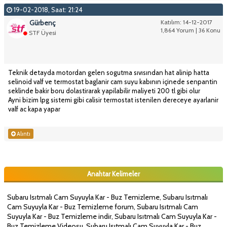
19-02-2018, Saat: 21:24
Gürbenç
Katılım: 14-12-2017
1,864 Yorum | 36 Konu
STF Üyesi
Teknik detayda motordan gelen sogutma sıvısından hat alinip hatta
selinoid valf ve termostat baglanir cam suyu kabının içinede senpantin
seklinde bakir boru dolastirarak yapilabilir maliyeti 200 tl gibi olur
Ayni bizim lpg sistemi gibi calisir termostat istenilen dereceye ayarlanir
valf ac kapa yapar
Alıntı
Anahtar Kelimeler
Subaru Isıtmalı Cam Suyuyla Kar - Buz Temizleme, Subaru Isıtmalı
Cam Suyuyla Kar - Buz Temizleme forum, Subaru Isıtmalı Cam
Suyuyla Kar - Buz Temizleme indir, Subaru Isıtmalı Cam Suyuyla Kar -
Buz Temizleme Videosu, Subaru Isıtmalı Cam Suyuyla Kar - Buz