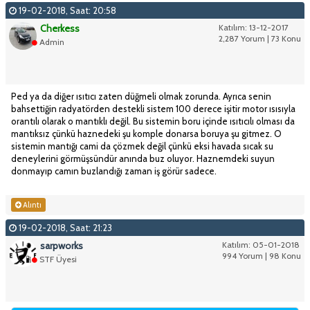
19-02-2018, Saat: 20:58
Cherkess
Katılım: 13-12-2017
2,287 Yorum | 73 Konu
Admin
Ped ya da diğer ısıtıcı zaten düğmeli olmak zorunda. Ayrıca senin
bahsettiğin radyatörden destekli sistem 100 derece işitir motor ısısıyla
orantılı olarak o mantıklı değil. Bu sistemin boru içinde ısıtıcılı olması da
mantıksız çünkü haznedeki şu komple donarsa boruya şu gitmez. O
sistemin mantığı cami da çözmek değil çünkü eksi havada sıcak su
deneylerini görmüşsündür anında buz oluyor. Haznemdeki suyun
donmayıp camın buzlandığı zaman iş görür sadece.
Alıntı
19-02-2018, Saat: 21:23
sarpworks
Katılım: 05-01-2018
994 Yorum | 98 Konu
STF Üyesi