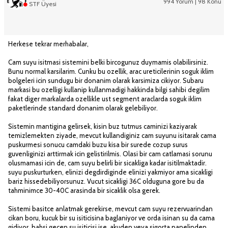
994 Yorum | 98 Konu
STF Üyesi
Herkese tekrar merhabalar,
Cam suyu isitmasi sistemini belki bircogunuz duymamis olabilirsiniz.
Bunu normal karsilarim. Cunku bu ozellik, arac ureticilerinin soguk iklim
bolgeleri icin sundugu bir donanim olarak karsimiza cikiyor. Subaru
markasi bu ozelligi kullanip kullanmadigi hakkinda bilgi sahibi degilim
fakat diger markalarda ozellikle ust segment araclarda soguk iklim
paketlerinde standard donanim olarak gelebiliyor.
Sistemin mantigina gelirsek, kisin buz tutmus caminizi kaziyarak
temizlemekten ziyade, mevcut kullandiginiz cam suyunu isitarak cama
puskurmesi sonucu camdaki buzu kisa bir surede cozup surus
guvenliginizi arttirmak icin gelistirilmis. Olasi bir cam catlamasi sorunu
olusmamasi icin de, cam suyu belirli bir sicakliga kadar isitilmaktadir.
suyu puskurturken, elinizi degdirdiginde elinizi yakmiyor ama sicakligi
bariz hissedebiliyorsunuz. Vucut sicakligi 36C olduguna gore bu da
tahminimce 30-40C arasinda bir sicaklik olsa gerek.
Sistemi basitce anlatmak gerekirse, mevcut cam suyu rezervuarindan
cikan boru, kucuk bir su isiticisina baglaniyor ve orda isinan su da cama
gidiyor. bahsi gecen su isiticisi ise, akuden veya sigorta panelinden