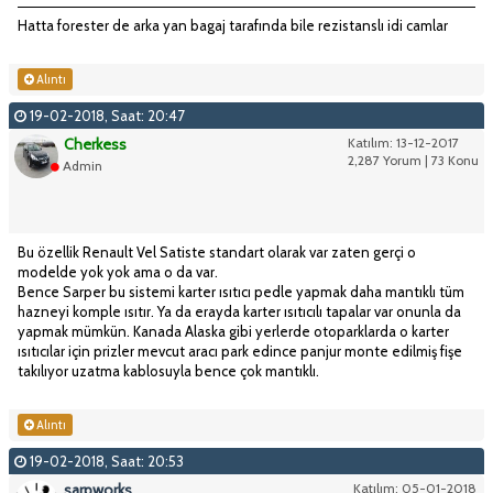
Hatta forester de arka yan bagaj tarafında bile rezistanslı idi camlar
Alıntı
19-02-2018, Saat: 20:47
Cherkess
Katılım: 13-12-2017
2,287 Yorum | 73 Konu
Admin
Bu özellik Renault Vel Satiste standart olarak var zaten gerçi o
modelde yok yok ama o da var.
Bence Sarper bu sistemi karter ısıtıcı pedle yapmak daha mantıklı tüm
hazneyi komple ısıtır. Ya da erayda karter ısıtıcılı tapalar var onunla da
yapmak mümkün. Kanada Alaska gibi yerlerde otoparklarda o karter
ısıtıcılar için prizler mevcut aracı park edince panjur monte edilmiş fişe
takılıyor uzatma kablosuyla bence çok mantıklı.
Alıntı
19-02-2018, Saat: 20:53
sarpworks
Katılım: 05-01-2018