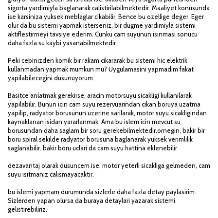
sigorta yardimiyla baglanarak calistirilabilmektedir. Maaliyet konusunda
ise karsiniza yuksek meblaglar cikabilir. Bence bu ozellige deger. Eger
olur da bu sistemi yapmak isterseniz, bir dugme yardimiyla sistemi
aktiflestirmeyi tavsiye ederim. Cunku cam suyunun isinmasi sonucu
daha fazla su kaybi yasanabilmektedir.
Peki cebinizden komik bir rakam cikararak bu sistemi hic elektrik
kullanmadan yapmak mumkun mu? Uygulamasini yapmadim fakat
yapilabilecegini dusunuyorum.
Basitce anlatmak gerekirse, aracin motorsuyu sicakligi kullanilarak
yapilabilir. Bunun icin cam suyu rezervuarindan cikan boruya uzatma
yapilip, radyator borusunun uzerine sarilarak, motor suyu sicakligindan
kaynaklanan isidan yararlanmak. Ama bu islem icin mevcut su
borusundan daha saglam bir soru gerekebilmektedir.ornegin, bakir bir
boru spiral sekilde radyator borusuna baglanarak yuksek verimlilik
saglanabilir. bakir boru uclari da cam suyu hattina eklenebilir.
dezavantaj olarak dusuncem ise; motor yeterli sicakliga gelmeden, cam
suyu isitmaniz calismayacaktir.
bu islemi yapmam durumunda sizlerle daha fazla detay paylasirim.
Sizlerden yapan olursa da buraya detaylari yazarak sistemi
gelistirebiliriz.