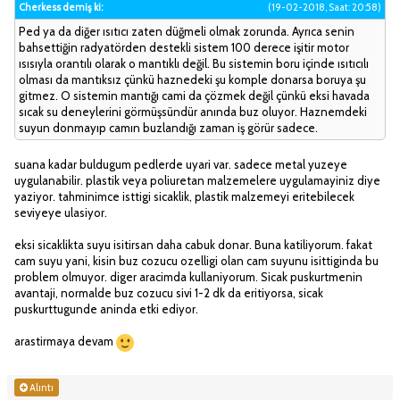
Cherkess demiş ki:
(19-02-2018, Saat: 20:58)
Ped ya da diğer ısıtıcı zaten düğmeli olmak zorunda. Ayrıca senin
bahsettiğin radyatörden destekli sistem 100 derece işitir motor
ısısıyla orantılı olarak o mantıklı değil. Bu sistemin boru içinde ısıtıcılı
olması da mantıksız çünkü haznedeki şu komple donarsa boruya şu
gitmez. O sistemin mantığı cami da çözmek değil çünkü eksi havada
sıcak su deneylerini görmüşsündür anında buz oluyor. Haznemdeki
suyun donmayıp camın buzlandığı zaman iş görür sadece.
suana kadar buldugum pedlerde uyari var. sadece metal yuzeye
uygulanabilir. plastik veya poliuretan malzemelere uygulamayiniz diye
yaziyor. tahminimce isttigi sicaklik, plastik malzemeyi eritebilecek
seviyeye ulasiyor.
eksi sicaklikta suyu isitirsan daha cabuk donar. Buna katiliyorum. fakat
cam suyu yani, kisin buz cozucu ozelligi olan cam suyunu isittiginda bu
problem olmuyor. diger aracimda kullaniyorum. Sicak puskurtmenin
avantaji, normalde buz cozucu sivi 1-2 dk da eritiyorsa, sicak
puskurttugunde aninda etki ediyor.
arastirmaya devam
Alıntı