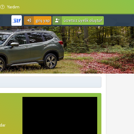
Yardım
giriş yap
ücretsiz üyelik oluştur!
rdar