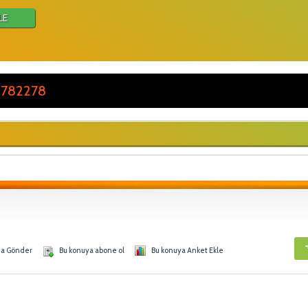
LE
 782278
na Gönder
Bu konuya abone ol
Bu konuya Anket Ekle