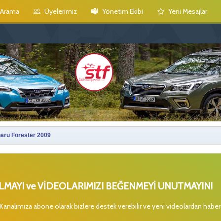
Arama
Üyelerimiz
Yönetim Ekibi
Yeni Mesajlar
aru Forester 2009
MAYI ve VİDEOLARIMIZI BEĞENMEYİ UNUTMAYIN!
 Kanalımıza abone olarak bizlere destek verebilir ve yeni videolardan habe