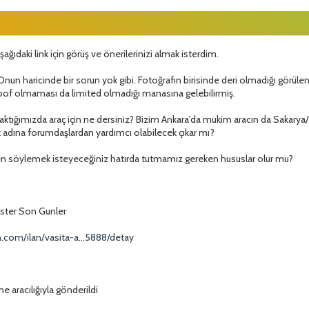
ğıdaki link için görüş ve önerilerinizi almak isterdim.
 Onun haricinde bir sorun yok gibi. Fotoğrafın birisinde deri olmadığı görüle
oof olmaması da limited olmadığı manasına gelebilirmiş.
tığımızda araç için ne dersiniz? Bizim Ankara'da mukim aracın da Sakarya
dına forumdaşlardan yardımcı olabilecek çıkar mı?
en söylemek isteyeceğiniz hatırda tutmamız gereken hususlar olur mu?
ster Son Gunler
.com/ilan/vasita-a...5888/detay
e aracılığıyla gönderildi