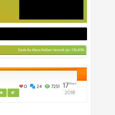
Sizde Bu Alana Reklam Vermek İçin
TIKLAYIN
17
Mayıs
0
24
7251
2018