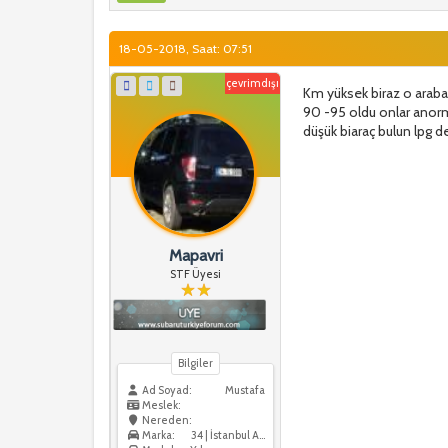
18-05-2018, Saat: 07:51
çevrimdışı
Km yüksek biraz o arabad
90 -95 oldu onlar anorm
düşük biaraç bulun lpg d
Mapavri
STF Üyesi
Bilgiler
Ad Soyad:
Mustafa
Meslek:
Nereden:
Marka:
34 | İstanbul Anadolu