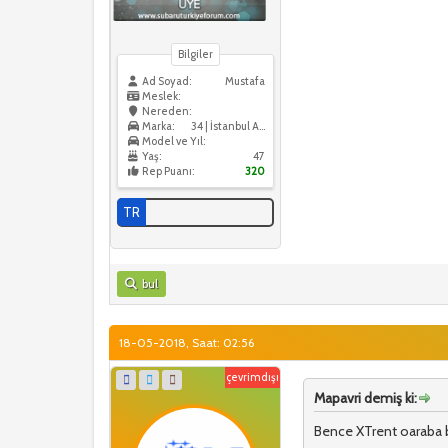
Bilgiler
Ad Soyad:
Mustafa
Meslek:
Nereden:
Marka:
34 | İstanbul Anadolu
Model ve Yıl:
Yaş:
47
Rep Puanı:
320
TR
bul
18-05-2018, Saat: 02:56
çevrimdışı
Mapavri demiş ki:
Bence XTrent oaraba 