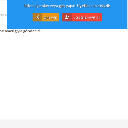
lütfen üye olun veya giriş yapın. Üyelikler ücretsizdir.
yasanın şişliğinde uygun mu görünüyor yoksa gerçekten uygun mu sayılır?
giriş yap
ücretsiz kayıt ol!
e aracılığıyla gönderildi