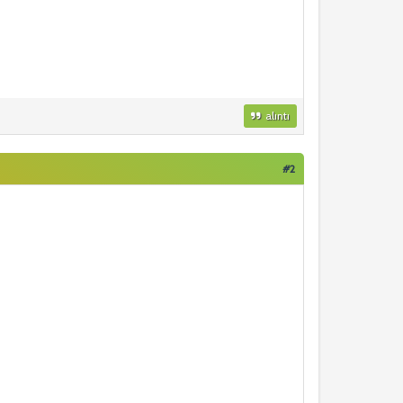
alıntı
#2