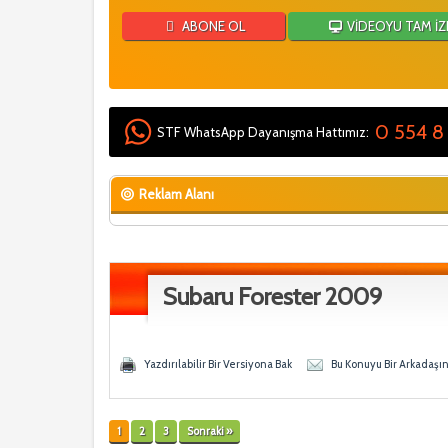
ABONE OL
VİDEOYU TAM İZ
0 554 8
STF WhatsApp Dayanışma Hattımız:
Reklam Alanı
Subaru Forester 2009
 - 0 Ortalama
en
Yazdırılabilir Bir Versiyona Bak
Bu Konuyu Bir Arkadaşı
1
2
3
Sonraki »