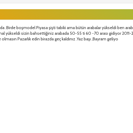
a .Birde boşmodel Piyasa şişti tabiki ama bütün arabalar yükseldi ben arabayı
al yükseldi sizin bahsettiğiniz arabada 50-55 ti 60 -70 arası gidiyor 2011
e olmasın Pazarlık edin birazda geç kaldınız .Yaz başı ,Bayram geliyo