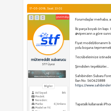
17-05-2018, Saat: 23:02
çevrimdışı
Forumdaşlar merhaba, aşa
İki parça boyalı ön kapı.
@vipercann a göre sunr
Fiyat model/donanım bak
yolu boşuna tepmemek a
Tecrübelerinize istinad
mütereddit subarucu
STF Üyesi
Şimdiden teşekkürler...
Sahibinden Subaru Fore
İlan No: 560625888
https://www.sahibinden
Bilgiler
Ad Soyad:
Brk
Meslek:
Nereden:
Tapatalk kullanarak iPhon
Marka:
6 | Ankara
Model ve Yıl: