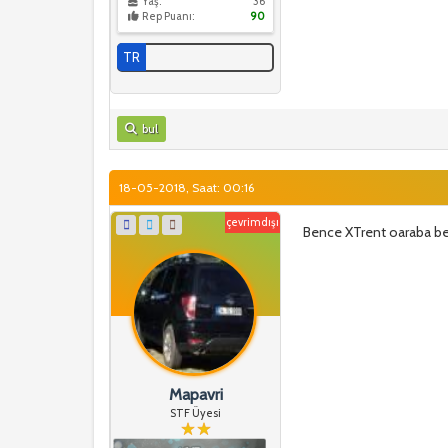
Yaş:
36
Rep Puanı:
90
TR
bul
18-05-2018, Saat: 00:16
çevrimdışı
Bence XTrent oaraba be
Mapavri
STF Üyesi