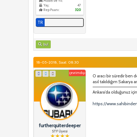
Model ve Yıl:
Yaş:
47
Rep Puanı:
320
TR
bul
18-05-2018, Saat: 08:30
çevrimdışı
O aracı bir süredir ben 
asıl takıldığım Sakarya a
Ankara'da olduğunuz iç
https://www.sahibinden
furtherquiterdeeper
STF Üyesi