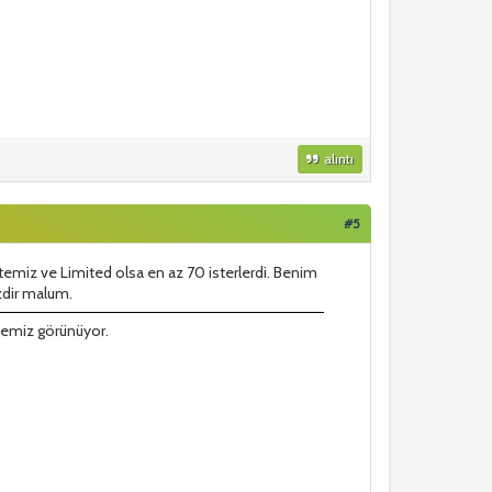
alıntı
#5
 temiz ve Limited olsa en az 70 isterlerdi. Benim
izdir malum.
temiz görünüyor.