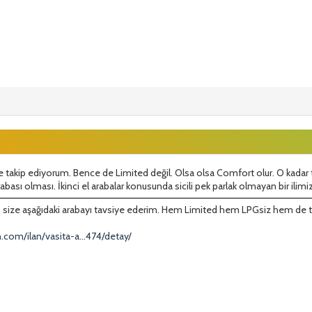
de takip ediyorum. Bence de Limited değil. Olsa olsa Comfort olur. O kadar
rabası olması. İkinci el arabalar konusunda sicili pek parlak olmayan bir ilim
in size aşağıdaki arabayı tavsiye ederim. Hem Limited hem LPGsiz hem de 
.com/ilan/vasita-a...474/detay/