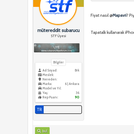
Fiyat nasıl @
Mapavri
? Pi
mütereddit subarucu
Tapatalk kullanarak iPhon
STF Üyesi
Bilgiler
Ad Soyad:
Brk
Meslek:
Nereden:
Marka:
6 | Ankara
Model ve Yıl:
Yaş:
36
Rep Puanı:
90
TR
bul