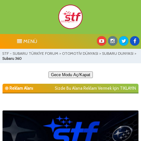
MENÜ
STF - SUBARU TÜRKİYE FORUM
>
OTOMOTİV DÜNYASI
>
SUBARU DUNYASI
>
Subaru 360
Gece Modu Aç/Kapat
Reklam Alanı
Sizde Bu Alana Reklam Vermek İçin
TIKLAYIN