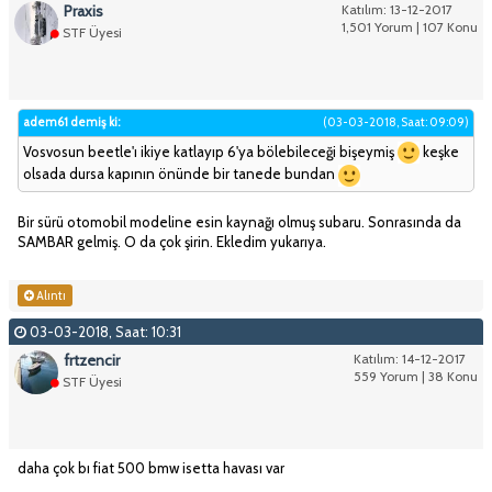
Praxis
Katılım: 13-12-2017
1,501 Yorum | 107 Konu
STF Üyesi
adem61 demiş ki:
(03-03-2018, Saat: 09:09)
Vosvosun beetle'ı ikiye katlayıp 6'ya bölebileceği bişeymiş
keşke
olsada dursa kapının önünde bir tanede bundan
Bir sürü otomobil modeline esin kaynağı olmuş subaru. Sonrasında da
SAMBAR gelmiş. O da çok şirin. Ekledim yukarıya.
Alıntı
03-03-2018, Saat: 10:31
frtzencir
Katılım: 14-12-2017
559 Yorum | 38 Konu
STF Üyesi
daha çok bı fiat 500 bmw isetta havası var