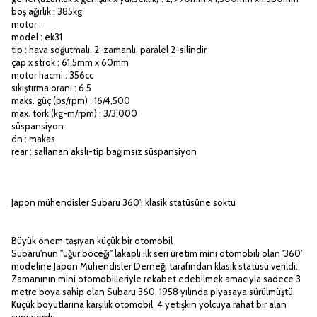
boş ağırlık : 385kg
motor :
model : ek31
tip : hava soğutmalı, 2-zamanlı, paralel 2-silindir
çap x strok : 61.5mm x 60mm
motor hacmi : 356cc
sıkıştırma oranı : 6.5
maks. güç (ps/rpm) : 16/4,500
max. tork (kg-m/rpm) : 3/3,000
süspansiyon :
ön : makas
rear : sallanan akslı-tip bağımsız süspansiyon
Japon mühendisler Subaru 360'ı klasik statüsüne soktu
Büyük önem taşıyan küçük bir otomobil
Subaru'nun "uğur böceği" lakaplı ilk seri üretim mini otomobili olan '360'
modeline Japon Mühendisler Derneği tarafından klasik statüsü verildi.
Zamanının mini otomobilleriyle rekabet edebilmek amacıyla sadece 3
metre boya sahip olan Subaru 360, 1958 yılında piyasaya sürülmüştü.
Küçük boyutlarına karşılık otomobil, 4 yetişkin yolcuya rahat bir alan
sunuyordu.