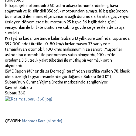
İki kapılı şehir otomobili '360' adını arkaya konumlandırılmış, hava
soğutmalı ve iki silindirli 356cc'lik motorundan almıştı. 16 bg güç üreten
bu motor, 3 ileri manuel şanzımana bağlı durumda arka aksa güç veriyor.
İlerleyen dönemlerde bu motorun 25 bg ve 36 bg'lik daha güçlü
versiyonları ile birlikte station ve cabrio gövde seçenekleri de satışa
sunuldu.
1971 yılına kadar üretimde kalan Subaru 13 yıllık süre zarfında, toplamda
392.000 adet üretildi. 0-80 km/s hızlanmasını 37 saniyede
tamamlayan otomobil, 100 km/s maksimum hıza sahipti. Müşteriler
aslında bu otomobil ile performans satın almıyordu, 100 km'de
ortalama 3.5 litrelik yakıt tüketimi ile müthiş bir verimlilik satın
alıyorlardı.
JSME (Japon Mühendisler Derneği) tarafından sertifika verilen 78. klasik
olma özelliği taşıyan resimlerde gördüğünüz Subaru 360 K111,
Subaru'nun Gunma Yajima üretim merkezinde sergileniyor.
Kaynak: Subaru
Subaru 360
ÇEVİREN:
Mehmet Kara (alıntıdır)