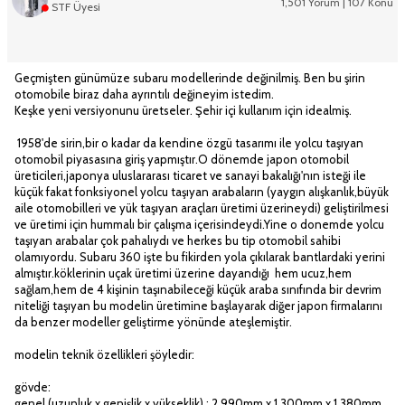
1,501 Yorum | 107 Konu
STF Üyesi
Geçmişten günümüze subaru modellerinde değinilmiş. Ben bu şirin
otomobile biraz daha ayrıntılı değineyim istedim.
Keşke yeni versiyonunu üretseler. Şehir içi kullanım için idealmiş.
1958'de sirin,bir o kadar da kendine özgü tasarımı ile yolcu taşıyan
otomobil piyasasına giriş yapmıştır.O dönemde japon otomobil
üreticileri,japonya uluslararası ticaret ve sanayi bakalığı'nın isteği ile
küçük fakat fonksiyonel yolcu taşıyan arabaların (yaygın alışkanlık,büyük
aile otomobilleri ve yük taşıyan araçları üretimi üzerineydi) geliştirilmesi
ve üretimi için hummalı bir çalışma içerisindeydi.Yine o donemde yolcu
taşıyan arabalar çok pahalıydı ve herkes bu tip otomobil sahibi
olamıyordu. Subaru 360 işte bu fikirden yola çıkılarak bantlardaki yerini
almıştır.köklerinin uçak üretimi üzerine dayandığı hem ucuz,hem
sağlam,hem de 4 kişinin taşınabileceği küçük araba sınıfında bir devrim
niteliği taşıyan bu modelin üretimine başlayarak diğer japon firmalarını
da benzer modeller geliştirme yönünde ateşlemiştir.
modelin teknik özellikleri şöyledir:
gövde:
genel (uzunluk x genişlik x yükseklik) : 2,990mm x 1,300mm x 1,380mm