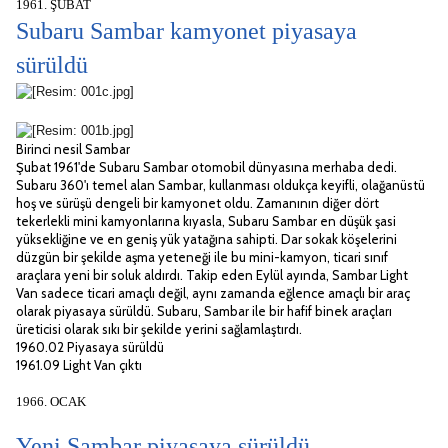
1961. ŞUBAT
Subaru Sambar kamyonet piyasaya
sürüldü
Birinci nesil Sambar
Şubat 1961'de Subaru Sambar otomobil dünyasına merhaba dedi.
Subaru 360'ı temel alan Sambar, kullanması oldukça keyifli, olağanüstü
hoş ve sürüşü dengeli bir kamyonet oldu. Zamanının diğer dört
tekerlekli mini kamyonlarına kıyasla, Subaru Sambar en düşük şasi
yüksekliğine ve en geniş yük yatağına sahipti. Dar sokak köşelerini
düzgün bir şekilde aşma yeteneği ile bu mini-kamyon, ticari sınıf
araçlara yeni bir soluk aldırdı. Takip eden Eylül ayında, Sambar Light
Van sadece ticari amaçlı değil, aynı zamanda eğlence amaçlı bir araç
olarak piyasaya sürüldü. Subaru, Sambar ile bir hafif binek araçları
üreticisi olarak sıkı bir şekilde yerini sağlamlaştırdı.
1960.02 Piyasaya sürüldü
1961.09 Light Van çıktı
1966. OCAK
Yeni Sambar piyasaya sürüldü