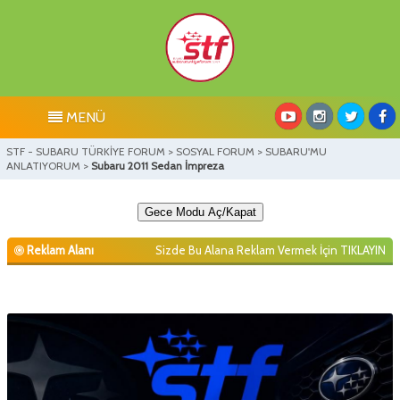
MENÜ
STF - SUBARU TÜRKİYE FORUM
>
SOSYAL FORUM
>
SUBARU'MU
ANLATIYORUM
>
Subaru 2011 Sedan İmpreza
Gece Modu Aç/Kapat
Reklam Alanı
Sizde Bu Alana Reklam Vermek İçin
TIKLAYIN