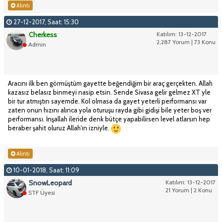
Alıntı
27-12-2017, Saat: 15:30
Cherkess
Katılım: 13-12-2017
2,287 Yorum | 73 Konu
Admin
Aracını ilk ben görmüştüm gayette beğendiğim bir araç gerçekten. Allah
kazasız belasız binmeyi nasip etsin. Sende Sivasa gelir gelmez XT yle
bir tur atmıştın sayemde. Kol olmasa da gayet yeterli performansı var
zaten onun hızını alınca yola oturuşu rayda gibi gidişi bile yeter boş ver
performansı. İnşallah ileride denk bütçe yapabilirsen level atlarsın hep
beraber şahit oluruz Allah'ın izniyle.
Alıntı
10-01-2018, Saat: 11:09
SnowLeopard
Katılım: 13-12-2017
21 Yorum | 2 Konu
STF Üyesi