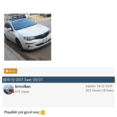
Alıntı
15-12-2017, Saat: 00:07
kmvolkan
Katılım: 14-12-2017
202 Yorum | 8 Konu
STF Üyesi
Maşallah çok güzel araç