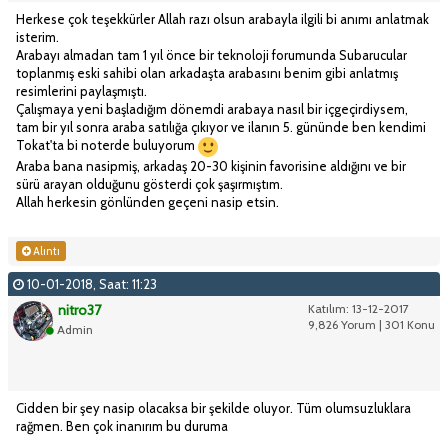
Herkese çok teşekkürler Allah razı olsun arabayla ilgili bi anımı anlatmak
isterim.
Arabayı almadan tam 1 yıl önce bir teknoloji forumunda Subarucular
toplanmış eski sahibi olan arkadaşta arabasını benim gibi anlatmış
resimlerini paylaşmıştı.
Çalışmaya yeni başladığım dönemdi arabaya nasıl bir içgeçirdiysem,
tam bir yıl sonra araba satılığa çıkıyor ve ilanın 5. gününde ben kendimi
Tokat'ta bi noterde buluyorum
Araba bana nasipmiş, arkadaş 20-30 kişinin favorisine aldığını ve bir
sürü arayan olduğunu gösterdi çok şaşırmıştım.
Allah herkesin gönlünden geçeni nasip etsin.
Alıntı
10-01-2018, Saat: 11:23
nitro37
Katılım: 13-12-2017
9,826 Yorum | 301 Konu
Admin
Cidden bir şey nasip olacaksa bir şekilde oluyor. Tüm olumsuzluklara
rağmen. Ben çok inanırım bu duruma