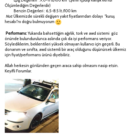
Lpg Değerleri :9,0-11 lt/100 km (Şehir içi/dışı Karışık kendi
Ölçümlediğim Değerlerdir)
Benzin Değerleri : 6,5-8.5 lt /100 km
Not:
Ülkemizde sürekli değişen yakıt fiyatlarından dolayı "kuruş
hesabı"nı doğru bulmuyorum
Performans:
Yukarıda bahsettiğim ağırlık, tork ve awd sistemi göz
önünde bulundurulunca aslında çok da iyi performans veriyor.
Söylediklerim, beklentileri yüksek olmayan kullanıcı için geçerli. Bu
donanım ve sınıfta, awd sistemli bir araç olduğunu düşünürsek ülkemiz
için fiyat/performans ürünü diyebiliriz.
Allah herkesin gönlünden geçen araca sahip olmasını nasip etsin.
Keyifli Forumlar.