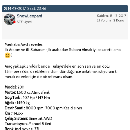
14-12-2017, Saat: 23:46
SnowLeopard
Katılım: 13-12-2017
21 Yorum | 2 Konu
STF Üyesi
Merhaba Awd severler.
İlk Aracım ve ilk Subarum (İlk arabadan Subaru Almak iyi cesaretti ama
)
Araç yaklaşık 3 yıldır bende Türkiye'deki en son seri ve en dolu
1.5 Impreza'dır. özelliklerini dilim döndüğünce anlatmak istiyorum ki
merak edenler için de bir referans olsun.
Model:
2011
Motor:
1.500 cc Atmosferik
Güç/Tork :
107 Hp / 142 Nm
Ağırlık :
1450 kg
Devir Saati :
8000 rpm, 7000 rpm Kesici sınırı
Km :
114.xxx
Çekiş Sistemi:
Simetrik AWD
Transmisyon:
Manuel 5 ileri
Renk:
İnci beyazı 37j