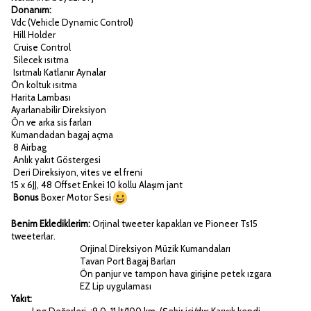
Donanım:
Vdc (Vehicle Dynamic Control)
Hill Holder
Cruise Control
Silecek ısıtma
Isıtmalı Katlanır Aynalar
Ön koltuk ısıtma
Harita Lambası
Ayarlanabilir Direksiyon
Ön ve arka sis farları
Kumandadan bagaj açma
8 Airbag
Anlık yakıt Göstergesi
Deri Direksiyon, vites ve el freni
15 x 6JJ, 48 Offset Enkei 10 kollu Alaşım jant
Bonus
Boxer Motor Sesi
Benim Eklediklerim:
Orjinal tweeter kapakları ve Pioneer Ts15
tweeterlar.
Orjinal Direksiyon Müzik Kumandaları
Tavan Port Bagaj Barları
Ön panjur ve tampon hava girişine petek ızgara
EZ Lip uygulaması
Yakıt: