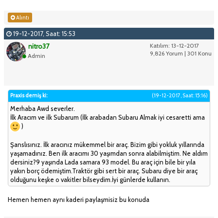
Alıntı
19-12-2017, Saat: 15:53
nitro37
Katılım: 13-12-2017
9,826 Yorum | 301 Konu
Admin
Praxis demiş ki:
(19-12-2017, Saat: 15:16)
Merhaba Awd severler.
İlk Aracım ve ilk Subarum (İlk arabadan Subaru Almak iyi cesaretti ama
)
Şanslısınız. İlk aracınız mükemmel bir araç. Bizim gibi yokluk yıllarında
yaşamadınız. Ben ilk aracımı 30 yaşımdan sonra alabilmiştim. Ne aldım
dersiniz?9 yaşında Lada samara 93 model. Bu araç için bile bir yıla
yakın borç ödemiştim.Traktör gibi sert bir araç. Subaru diye bir araç
olduğunu keşke o vakitler bilseydim.İyi günlerde kullanın.
Hemen hemen aynı kaderi paylaşmisiz bu konuda