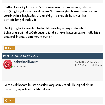
Outback için 2 yıl önce soğutma sıvısı sormuştum servise, tahmin
ettiğim gibi yok cevabını almıştım. Subaru müşteri hizmetlerini aradım,
teknik birime bağladılar; ordan aldığım cevap da bu sıvıyı ithal
etmedikleri şeklindeydi.
Dediğim gibi 2 seneden fazla oldu nerdeyse, şayet distribütör
Subarunun orjinal soğutucusunu ithal etmeye başladıysa ne mutlu bize
ama pek ihtimal vermiyorum buna :(
Alıntı
21-12-2020, Saat: 22:39
bahcekapiliyavuz
Katılım: 30-12-2017
1,105 Yorum | 61 Konu
STF Üyesi
Gerek yok hocam bu standartları karşılasın yeterli. İlla orjinal olsun
derseniz Jaspada olma ihtimali var.
Alıntı