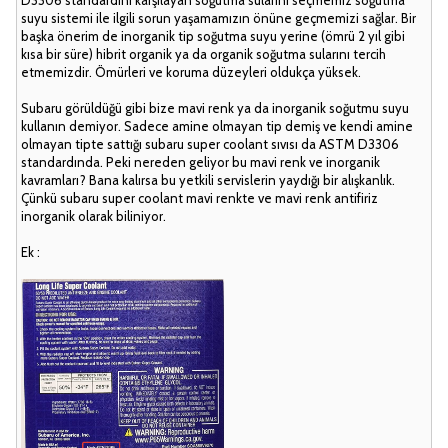
D3306 standardını karşılayan soğutma sularını seçmemiz soğutma
suyu sistemi ile ilgili sorun yaşamamızın önüne geçmemizi sağlar. Bir
başka önerim de inorganik tip soğutma suyu yerine (ömrü 2 yıl gibi
kısa bir süre) hibrit organik ya da organik soğutma sularını tercih
etmemizdir. Ömürleri ve koruma düzeyleri oldukça yüksek.
Subaru görüldüğü gibi bize mavi renk ya da inorganik soğutmu suyu
kullanın demiyor. Sadece amine olmayan tip demiş ve kendi amine
olmayan tipte sattığı subaru super coolant sıvısı da ASTM D3306
standardında. Peki nereden geliyor bu mavi renk ve inorganik
kavramları? Bana kalırsa bu yetkili servislerin yaydığı bir alışkanlık.
Çünkü subaru super coolant mavi renkte ve mavi renk antifiriz
inorganik olarak biliniyor.
Ek :