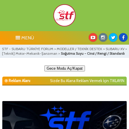
MENÜ
STF - SUBARU TÜRKİYE FORUM
>
MODELLER / TEKNİK DESTEK
>
SUBARU XV
>
[Teknik] Motor-Mekanik-Şanzıman
>
Soğutma Suyu - Cinsi / Rengi / Standardı
Gece Modu Aç/Kapat
Reklam Alanı
Sizde Bu Alana Reklam Vermek İçin
TIKLAYIN