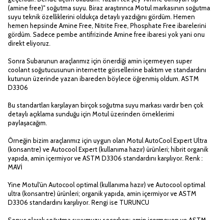
(amine free)" soğutma suyu. Biraz araştırınca Motul markasının soğutma
suyu teknik özelliklerini oldukça detaylı yazdığını gördüm. Hemen
hemen hepsinde Amine Free, Nitrite Free, Phosphate Free ibarelerini
gördüm. Sadece pembe antifrizinde Amine free ibaresi yok yani onu
direkt eliyoruz.
Sonra Subarunun araçlarımız için önerdiği amin içermeyen super
coolant soğutucusunun internette görsellerine baktım ve standardını
kutunun üzerinde yazan ibareden böylece öğrenmiş oldum. ASTM
D3306
Bu standartları karşılayan birçok soğutma suyu markası vardır ben çok
detaylı açıklama sunduğu için Motul üzerinden örneklerimi
paylaşacağım.
Örneğin bizim araçlarımız için uygun olan Motul AutoCool Expert Ultra
(konsantre) ve Autocool Expert (kullanıma hazır) ürünleri; hibrit organik
yapıda, amin içermiyor ve ASTM D3306 standardını karşılıyor. Renk :
MAVİ
Yine Motul'ün Autocool optimal (kullanıma hazır) ve Autocool optimal
ultra (konsantre) ürünleri; organik yapıda, amin içermiyor ve ASTM
D3306 standardını karşılıyor. Rengi ise TURUNCU
Sonuç olarak soğutma suyumuzu seçerken; amin içermeyen ve ASTM