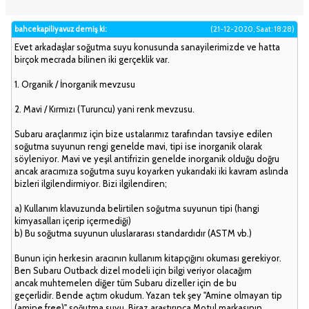
bahcekapiliyavuz demiş ki:
(21-12-2020, Saat: 18:28)
Evet arkadaşlar soğutma suyu konusunda sanayilerimizde ve hatta
birçok mecrada bilinen iki gerçeklik var.
1. Organik / İnorganik mevzusu
2. Mavi / Kırmızı (Turuncu) yani renk mevzusu.
Subaru araçlarımız için bize ustalarımız tarafından tavsiye edilen
soğutma suyunun rengi genelde mavi, tipi ise inorganik olarak
söyleniyor. Mavi ve yeşil antifrizin genelde inorganik olduğu doğru
ancak aracımıza soğutma suyu koyarken yukarıdaki iki kavram aslında
bizleri ilgilendirmiyor. Bizi ilgilendiren;
a) Kullanım klavuzunda belirtilen soğutma suyunun tipi (hangi
kimyasalları içerip içermediği)
b) Bu soğutma suyunun uluslararası standardıdır (ASTM vb.)
Bunun için herkesin aracının kullanım kitapçığını okuması gerekiyor.
Ben Subaru Outback dizel modeli için bilgi veriyor olacağım
ancak muhtemelen diğer tüm Subaru dizeller için de bu
geçerlidir. Bende açtım okudum. Yazan tek şey "Amine olmayan tip
(amine free)" soğutma suyu. Biraz araştırınca Motul markasının