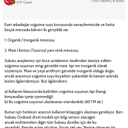
1,105 Yorum | 61 Konu
STF Üyesi
Evet arkadaşlar soğutma suyu konusunda sanayilerimizde ve hatta
birçok mecrada bilinen iki gerçeklik var.
1. Organik / İnorganik mevzusu
2. Mavi / Kırmızı (Turuncu) yani renk mevzusu.
Subaru araçlarımız için bize ustalarımız tarafından tavsiye edilen
soğutma suyunun rengi genelde mavi, tipi ise inorganik olarak
söyleniyor. Mavi ve yeşil antifrizin genelde inorganik olduğu doğru
ancak aracımıza soğutma suyu koyarken yukarıdaki iki kavram aslında
bizleri ilgilendirmiyor. Bizi ilgilendiren;
a) Kullanım klavuzunda belirtilen soğutma suyunun tipi (hangi
kimyasalları içerip içermediği)
b) Bu soğutma suyunun uluslararası standardıdır (ASTM vb.)
Bunun için herkesin aracının kullanım kitapçığını okuması gerekiyor. Ben
Subaru Outback dizel modeli için bilgi veriyor olacağım
ancak muhtemelen diğer tüm Subaru dizeller için de bu
geçerlidir. Bende açtım okudum. Yazan tek şey "Amine olmayan tip