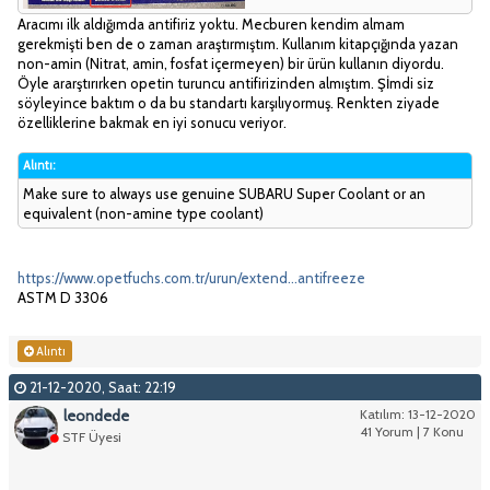
Aracımı ilk aldığımda antifiriz yoktu. Mecburen kendim almam
gerekmişti ben de o zaman araştırmıştım. Kullanım kitapçığında yazan
non-amin (Nitrat, amin, fosfat içermeyen) bir ürün kullanın diyordu.
Öyle ararştırırken opetin turuncu antifirizinden almıştım. Şİmdi siz
söyleyince baktım o da bu standartı karşılıyormuş. Renkten ziyade
özelliklerine bakmak en iyi sonucu veriyor.
Alıntı:
Make sure to always use genuine SUBARU Super Coolant or an
equivalent (non-amine type coolant)
https://www.opetfuchs.com.tr/urun/extend...antifreeze
ASTM D 3306
Alıntı
21-12-2020, Saat: 22:19
leondede
Katılım: 13-12-2020
41 Yorum | 7 Konu
STF Üyesi