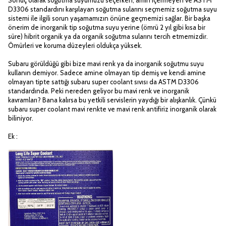
D3306 standardını karşılayan soğutma sularını seçmemiz soğutma suyu
sistemi ile ilgili sorun yaşamamızın önüne geçmemizi sağlar. Bir başka
önerim de inorganik tip soğutma suyu yerine (ömrü 2 yıl gibi kısa bir
süre) hibrit organik ya da organik soğutma sularını tercih etmemizdir.
Ömürleri ve koruma düzeyleri oldukça yüksek.
Subaru görüldüğü gibi bize mavi renk ya da inorganik soğutmu suyu
kullanın demiyor. Sadece amine olmayan tip demiş ve kendi amine
olmayan tipte sattığı subaru super coolant sıvısı da ASTM D3306
standardında. Peki nereden geliyor bu mavi renk ve inorganik
kavramları? Bana kalırsa bu yetkili servislerin yaydığı bir alışkanlık. Çünkü
subaru super coolant mavi renkte ve mavi renk antifiriz inorganik olarak
biliniyor.
Ek :