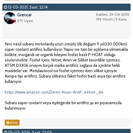
12-03-2021, Saat: 22:14
Grencar
Katılım: 29-04-2019
199 Yorum | 9 Konu
STF Üyesi
Yeni nesil subaru motorlarda uzun ömürlü (ilk değişim 11 yıl/220.000km)
süper coolant antifiriz kullanılıyor. Yapısı ise tam bir açıklama olmamakla
birlikte, inorganik ve organik bileşimi fosfat bazlı P-HOAT olduğu
söylenmekte. Fosfat içerir, Nitrat, Amin ve Silikat kesinlikle içermez.
ATSM D3306 onayını birçok marka antifiriz sağlasa da içerikte farklı
maddeler var. Motulautocol ise fosfat içermez iken silikat içeriyor.
Avrupa tipi antifiriz. Subaru silikatsız fakat fosfor bazlı asya tipi antifiriz
kullanıyor.
https://www.amazon.com/Zerex-Asian-Antif...eature_div
Subaru süper coolant veya eşdeğerde bir antifriz şu an piyasamızda
bulunmuyor.
Alıntı
05-07-2026, Saat: 22:03