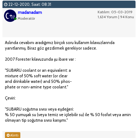
22-12-2020, Saat: 08:31
madanadam
Katılım: 05-03-2019
1,634 Yorum | 94 Konu
Moderatör
Aslında cevabını aradığımız birçok soru kullanım kılavuzlarında
yanıtlanmış. Biraz göz gezdirmek gerekiyor sadece.
2007 Forester kılavuzunda şu ibare var :
"SUBARU coolant or an equivalent: a
mixture of 50% soft water (or clear
and drinkable water) and 50% phos-
phate or non-amine type coolant."
Çeviri:
"SUBARU soğutma sıvısı veya eşdeğeri:
% 50 yumuşak su (veya temiz ve içilebilir su) ile % 50 fosfat veya amin
olmayan tip soğutma sıvısı karışımı."
Alıntı