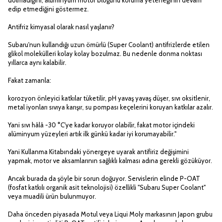
edip etmediğini göstermez.
Antifriz kimyasal olarak nasıl yaşlanır?
Subaru'nun kullandığı uzun ömürlü (Super Coolant) antifrizlerde etilen
glikol molekülleri kolay kolay bozulmaz. Bu nedenle donma noktası
yıllarca aynı kalabilir.
Fakat zamanla:
korozyon önleyici katkılar tüketilir, pH yavaş yavaş düşer, sıvı oksitlenir,
metal iyonları sıvıya karışır, su pompası keçelerini koruyan katkılar azalır.
Yani sıvı hâlâ -30 °C'ye kadar koruyor olabilir, fakat motor içindeki
alüminyum yüzeyleri artık ilk günkü kadar iyi korumayabilir."
Yani Kullanma Kitabındaki yönergeye uyarak antifiriz değişimini
yapmak, motor ve aksamlarının sağlıklı kalması adına gerekli gözüküyor.
Ancak burada da şöyle bir sorun doğuyor. Servislerin elinde P-OAT
(fosfat katkılı organik asit teknolojisi) özellikli "Subaru Super Coolant"
veya muadili ürün bulunmuyor.
Daha önceden piyasada Motul veya Liqui Moly markasının Japon grubu