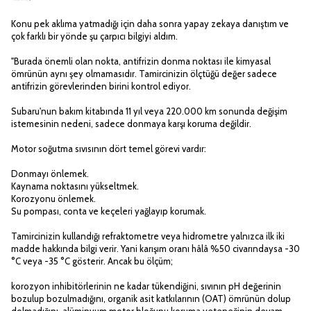
Konu pek aklıma yatmadığı için daha sonra yapay zekaya danıştım ve
çok farklı bir yönde şu çarpıcı bilgiyi aldım.
"Burada önemli olan nokta, antifrizin donma noktası ile kimyasal
ömrünün aynı şey olmamasıdır. Tamircinizin ölçtüğü değer sadece
antifrizin görevlerinden birini kontrol ediyor.
Subaru'nun bakım kitabında 11 yıl veya 220.000 km sonunda değişim
istemesinin nedeni, sadece donmaya karşı koruma değildir.
Motor soğutma sıvısının dört temel görevi vardır:
Donmayı önlemek.
Kaynama noktasını yükseltmek.
Korozyonu önlemek.
Su pompası, conta ve keçeleri yağlayıp korumak.
Tamircinizin kullandığı refraktometre veya hidrometre yalnızca ilk iki
madde hakkında bilgi verir. Yani karışım oranı hâlâ %50 civarındaysa -30
°C veya -35 °C gösterir. Ancak bu ölçüm;
korozyon inhibitörlerinin ne kadar tükendiğini, sıvının pH değerinin
bozulup bozulmadığını, organik asit katkılarının (OAT) ömrünün dolup
dolmadığını, alüminyum motor bloğunu koruma yeteneğinin devam