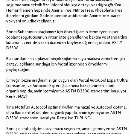
soğutma suyu teknik özelliklerini oldukça detaylı yazdığını gördüm.
Hemen hemen hepsinde Amine Free, Nitrite Free, Phosphate Free
ibarelerini gördüm. Sadece pembe antifrizinde Amine free ibaresi
yok yani onu direkt eliyoruz.
Sonra Subarunun araçlarımız için önerdiği amin içermeyen super
coolant soğutucusunun internette görsellerine baktım ve standardını
kutunun üzerinde yazan ibareden böylece öğrenmiş oldum. ASTM
D3306
Bu standartları karşılayan birçok soğutma suyu markası vardır ben çok
detaylı açıklama sunduğu için Motul üzerinden örneklerimi
paylaşacağım.
Örneğin bizim araçlarımız için uygun olan Motul AutoCool Expert Ultra
(konsantre) ve Autocool Expert (kullanıma hazır) ürünleri; hibrit
organik yapıda, amin içermiyor ve ASTM D3306 standardını karşılıyor.
Renk : MAVİ
Yine Motul'ün Autocool optimal (kullanıma hazır) ve Autocool optimal
ultra (konsantre) ürünleri; organik yapıda, amin içermiyor ve ASTM
D3306 standardını karşılıyor. Rengi ise TURUNCU
Sonuç olarak soğutma suyumuzu seçerken; amin içermeyen ve ASTM