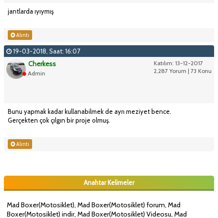
jantlarda ıyıymış
Alıntı
19-03-2018, Saat: 16:07
Cherkess
Katılım: 13-12-2017
2,287 Yorum | 73 Konu
Admin
Bunu yapmak kadar kullanabilmek de ayrı meziyet bence.
Gerçekten çok çılgın bir proje olmuş.
Alıntı
Anahtar Kelimeler
Mad Boxer(Motosiklet), Mad Boxer(Motosiklet) forum, Mad
Boxer(Motosiklet) indir, Mad Boxer(Motosiklet) Videosu, Mad