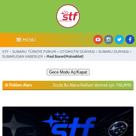
MENÜ
STF - SUBARU TÜRKİYE FORUM
>
OTOMOTİV DÜNYASI
>
SUBARU DUNYASI
>
SUBARUDAN HABERLER
>
Mad Boxer(Motosiklet)
Gece Modu Aç/Kapat
Reklam Alanı
Sizde Bu Alana Reklam Vermek İçin
TIKLAYIN