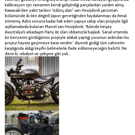
kalibrasyon için tamamen kendi geliştirdiği parçalardan yardım almış.
Kawasaki’den yakıt tankını “ödünç alan” van Hooijdonk şanzıman
bölümünde iki ileri değerli Japon genetiğinden faydalanmayı da ihmal
etmemiş. Adını sonuna kadar hak eden yapıya sahip olan projeyle ilgili
açıklamalarda bulunan Marcel van Hooijdonk; “Aslında herşey
Avustralya’lı arkadaşım Harry ile olan iddiamızla başladı. Sanal ortamda
bir benzerini gördüğümüz projeyle alakalı yaptığı yorumun ardından bu
projeyi hayata geçirmeye karar verdim.” diyerek girdiği tüm zahmetin
karşılığında aldığı keyifin kelimelerle ifade edilemeyeceğini belirtti. Ne
denir ki, rekabet ve çekişme gibi yok…