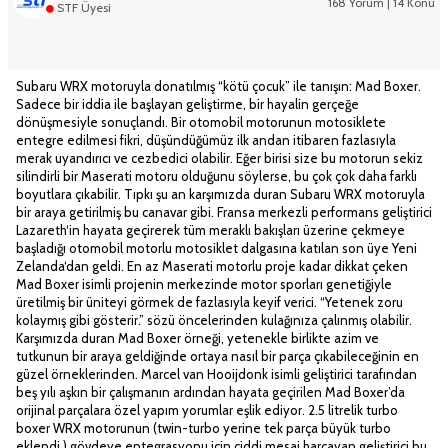
168 Yorum | 14 Konu
STF Üyesi
Subaru WRX motoruyla donatılmış “kötü çocuk” ile tanışın: Mad Boxer.
Sadece bir iddia ile başlayan geliştirme, bir hayalin gerçeğe
dönüşmesiyle sonuçlandı. Bir otomobil motorunun motosiklete
entegre edilmesi fikri, düşündüğümüz ilk andan itibaren fazlasıyla
merak uyandırıcı ve cezbedici olabilir. Eğer birisi size bu motorun sekiz
silindirli bir Maserati motoru olduğunu söylerse, bu çok çok daha farklı
boyutlara çıkabilir. Tıpkı şu an karşımızda duran Subaru WRX motoruyla
bir araya getirilmiş bu canavar gibi. Fransa merkezli performans geliştirici
Lazareth‘in hayata geçirerek tüm meraklı bakışları üzerine çekmeye
başladığı otomobil motorlu motosiklet dalgasına katılan son üye Yeni
Zelanda‘dan geldi. En az Maserati motorlu proje kadar dikkat çeken
Mad Boxer isimli projenin merkezinde motor sporları genetiğiyle
üretilmiş bir üniteyi görmek de fazlasıyla keyif verici. “Yetenek zoru
kolaymış gibi gösterir.” sözü öncelerinden kulağınıza çalınmış olabilir.
Karşımızda duran Mad Boxer örneği, yetenekle birlikte azim ve
tutkunun bir araya geldiğinde ortaya nasıl bir parça çıkabileceğinin en
güzel örneklerinden. Marcel van Hooijdonk isimli geliştirici tarafından
beş yılı aşkın bir çalışmanın ardından hayata geçirilen Mad Boxer’da
orijinal parçalara özel yapım yorumlar eşlik ediyor. 2.5 litrelik turbo
boxer WRX motorunun (twin-turbo yerine tek parça büyük turbo
eklendi.) gövdeye entegrasyonu için ciddi mesai harcayan geliştirici bu