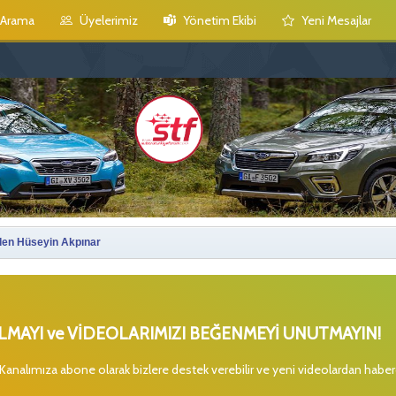
Arama
Üyelerimiz
Yönetim Ekibi
Yeni Mesajlar
den Hüseyin Akpınar
MAYI ve VİDEOLARIMIZI BEĞENMEYİ UNUTMAYIN!
 Kanalımıza abone olarak bizlere destek verebilir ve yeni videolardan habe