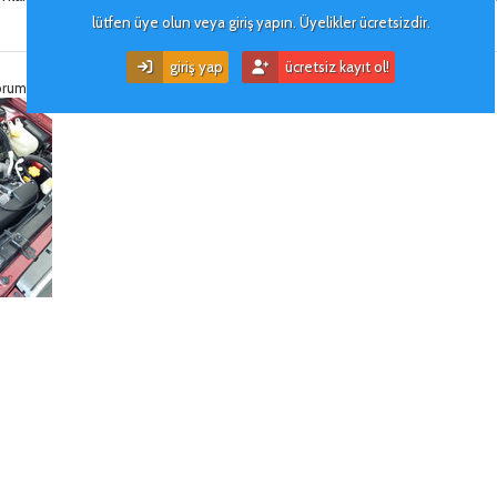
lütfen üye olun veya giriş yapın. Üyelikler ücretsizdir.
kullanıcı i̇mzası
giriş yap
ücretsiz kayıt ol!
eforum@gmail.com