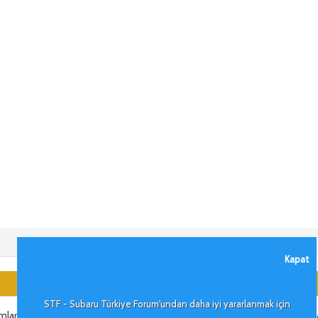
Kapat
STF - Subaru Türkiye Forum'undan daha iyi yararlanmak için
umlar dilerim. Araç videolarınız var ise bize gönderebilirsiniz. Forum kana