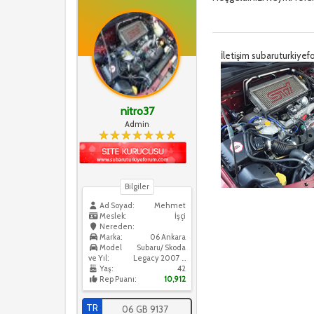
İletişim subaruturkiy
nitro37
Admin
Bilgiler
Ad Soyad:
Mehmet
Meslek:
İşçi
Nereden:
Marka:
06 Ankara
Model
Subaru/ Skoda
ve Yıl:
Legacy 2007 / Skoda Octavia 2016
Yaş:
42
Rep Puanı:
10,912
TR
06 GB 9137