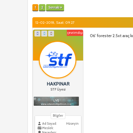
1
2
Sonraki »
12-02-2018, Saat: 09:27
çevrimdışı
06' forester 2.5xt araç 
HAKPINAR
STF Üyesi
Bilgiler
Ad Soyad:
Hüseyin
Meslek:
Nereden: