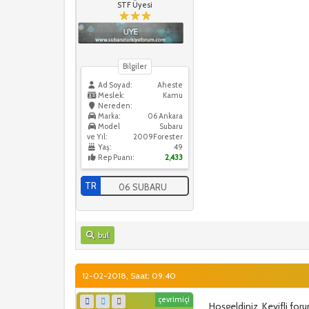
STF Üyesi
Bilgiler
Ad Soyad:
Aheste
Meslek:
Kamu
Nereden:
Marka:
06 Ankara
Model
Subaru
ve Yıl:
2009Forester
Yaş:
49
Rep Puanı:
2,433
TR
06 SUBARU
bul
12-02-2018, Saat: 09:40
çevrimiçi
Hoşgeldiniz. Keyifli for