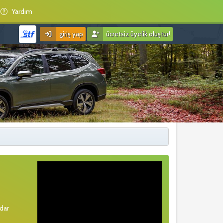
Yardım
giriş yap
ücretsiz üyelik oluştur!
rdar