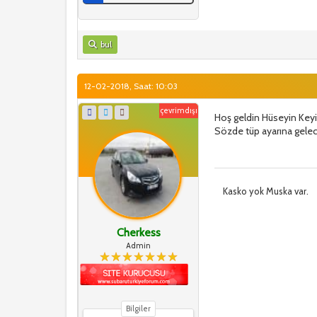
bul
12-02-2018, Saat: 10:03
çevrimdışı
Hoş geldin Hüseyin Keyif
Sözde tüp ayarına gelec
Kasko yok Muska var.
Cherkess
Admin
Bilgiler