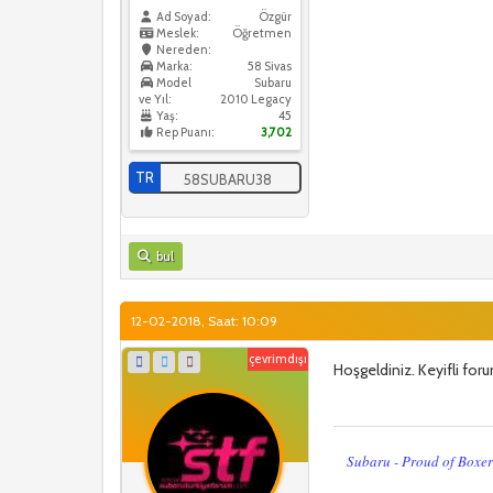
Ad Soyad:
Özgür
Meslek:
Öğretmen
Nereden:
Marka:
58 Sivas
Model
Subaru
ve Yıl:
2010 Legacy
Yaş:
45
Rep Puanı:
3,702
TR
58SUBARU38
bul
12-02-2018, Saat: 10:09
çevrimdışı
Hoşgeldiniz. Keyifli for
Subaru - Proud of Boxe