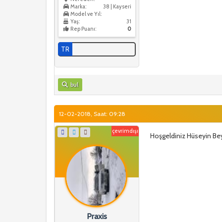
Marka:
38 | Kayseri
Model ve Yıl:
Yaş:
31
Rep Puanı:
0
TR
bul
12-02-2018, Saat: 09:28
çevrimdışı
Hoşgeldiniz Hüseyin Bey
Praxis