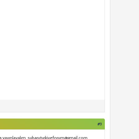
#3
lında yayınlayalım. subaruturkiyeforum@gmail.com