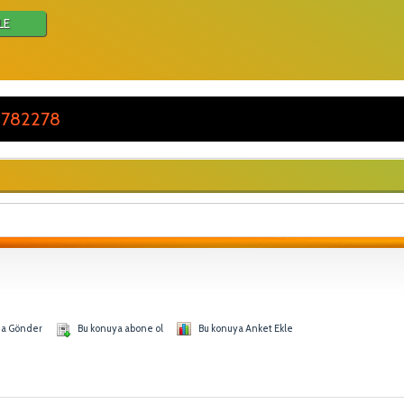
LE
 782278
na Gönder
Bu konuya abone ol
Bu konuya Anket Ekle