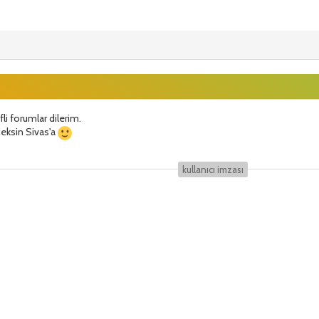
li forumlar dilerim.
eksin Sivas'a
kullanıcı i̇mzası