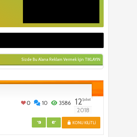
Sizde Bu Alana Reklam Vermek İçin
TIKLAYIN
12
Şubat
0
10
3586
2018
KONU KILITLI