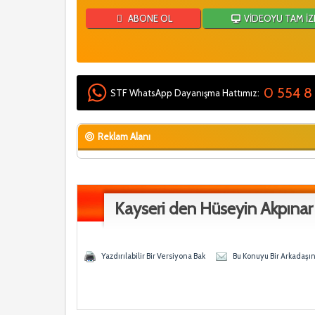
ABONE OL
VİDEOYU TAM İZ
0 554 8
STF WhatsApp Dayanışma Hattımız:
Reklam Alanı
Kayseri den Hüseyin Akpınar
- 0 Ortalama
n
Yazdırılabilir Bir Versiyona Bak
Bu Konuyu Bir Arkadaşı