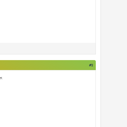
#2
r.