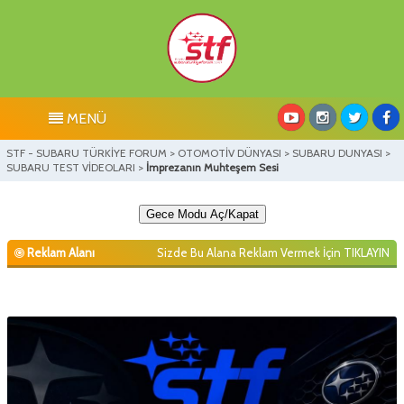
MENÜ
STF - SUBARU TÜRKİYE FORUM
>
OTOMOTİV DÜNYASI
>
SUBARU DUNYASI
>
SUBARU TEST VİDEOLARI
>
İmprezanın Muhteşem Sesi
Gece Modu Aç/Kapat
Reklam Alanı
Sizde Bu Alana Reklam Vermek İçin
TIKLAYIN