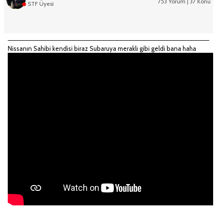
753 Yorum | 37 Konu
STF Üyesi
Nissanın Sahibi kendisi biraz Subaruya meraklı gibi geldi bana haha