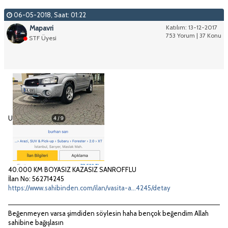
06-05-2018, Saat: 01:22
Mapavri
Katılım: 13-12-2017
753 Yorum | 37 Konu
STF Üyesi
U
40.000 KM BOYASIZ KAZASIZ SANROFFLU
İlan No: 562714245
https://www.sahibinden.com/ilan/vasita-a...4245/detay
Beğenmeyen varsa şimdiden söylesin haha bençok beğendim Allah
sahibine bağışlasın