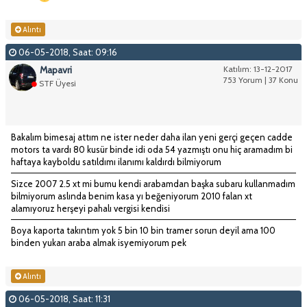
Alıntı
06-05-2018, Saat: 09:16
Mapavri
Katılım: 13-12-2017
753 Yorum | 37 Konu
STF Üyesi
Bakalım bimesaj attım ne ister neder daha ilan yeni gerçi geçen cadde
motors ta vardı 80 kusür binde idi oda 54 yazmıştı onu hiç aramadım bi
haftaya kayboldu satıldımı ilanımı kaldırdı bilmiyorum
Sizce 2007 2.5 xt mi bumu kendi arabamdan başka subaru kullanmadım
bilmiyorum aslında benim kasa yı beğeniyorum 2010 falan xt
alamıyoruz herşeyi pahalı vergisi kendisi
Boya kaporta takıntım yok 5 bin 10 bin tramer sorun deyil ama 100
binden yukarı araba almak isyemiyorum pek
Alıntı
06-05-2018, Saat: 11:31