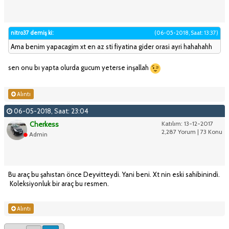
nitro37 demiş ki:
(06-05-2018, Saat: 13:37)
Ama benim yapacagim xt en az sti fiyatina gider orasi ayri hahahahh
sen onu bı yapta olurda gucum yeterse inşallah
Alıntı
06-05-2018, Saat: 23:04
Cherkess
Katılım: 13-12-2017
2,287 Yorum | 73 Konu
Admin
Bu araç bu şahıstan önce Deyvitteydi. Yani beni. Xt nin eski sahibinindi.
Koleksiyonluk bir araç bu resmen.
Alıntı