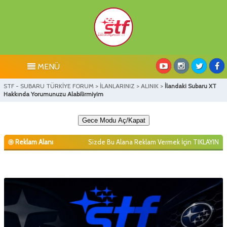
MENÜ
STF - SUBARU TÜRKİYE FORUM
>
İLANLARINIZ
>
ALINIK
>
İlandaki Subaru XT
Hakkında Yorumunuzu Alabilirmiyim
Gece Modu Aç/Kapat
Reklam Alanı
Sizde Bu Alana Reklam Vermek İçin
TIKLAYIN