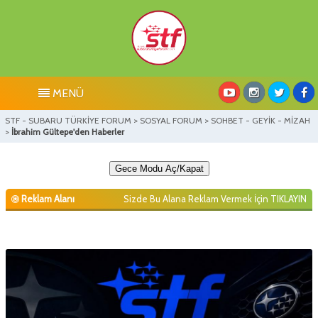
MENÜ
STF - SUBARU TÜRKİYE FORUM
>
SOSYAL FORUM
>
SOHBET - GEYİK - MİZAH
>
İbrahim Gültepe'den Haberler
Gece Modu Aç/Kapat
Reklam Alanı
Sizde Bu Alana Reklam Vermek İçin
TIKLAYIN