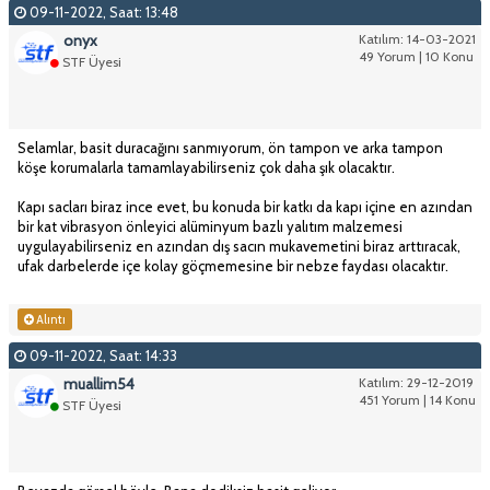
09-11-2022, Saat: 13:48
onyx
Katılım: 14-03-2021
49 Yorum | 10 Konu
STF Üyesi
Selamlar, basit duracağını sanmıyorum, ön tampon ve arka tampon
köşe korumalarla tamamlayabilirseniz çok daha şık olacaktır.
Kapı sacları biraz ince evet, bu konuda bir katkı da kapı içine en azından
bir kat vibrasyon önleyici alüminyum bazlı yalıtım malzemesi
uygulayabilirseniz en azından dış sacın mukavemetini biraz arttıracak,
ufak darbelerde içe kolay göçmemesine bir nebze faydası olacaktır.
Alıntı
09-11-2022, Saat: 14:33
muallim54
Katılım: 29-12-2019
451 Yorum | 14 Konu
STF Üyesi