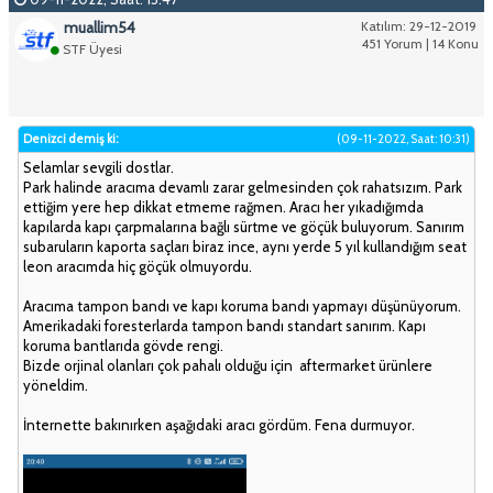
muallim54
Katılım: 29-12-2019
451 Yorum | 14 Konu
STF Üyesi
Denizci demiş ki:
(09-11-2022, Saat: 10:31)
Selamlar sevgili dostlar.
Park halinde aracıma devamlı zarar gelmesinden çok rahatsızım. Park
ettiğim yere hep dikkat etmeme rağmen. Aracı her yıkadığımda
kapılarda kapı çarpmalarına bağlı sürtme ve göçük buluyorum. Sanırım
subaruların kaporta saçları biraz ince, aynı yerde 5 yıl kullandığım seat
leon aracımda hiç göçük olmuyordu.
Aracıma tampon bandı ve kapı koruma bandı yapmayı düşünüyorum.
Amerikadaki foresterlarda tampon bandı standart sanırım. Kapı
koruma bantlarıda gövde rengi.
Bizde orjinal olanları çok pahalı olduğu için aftermarket ürünlere
yöneldim.
İnternette bakınırken aşağıdaki aracı gördüm. Fena durmuyor.