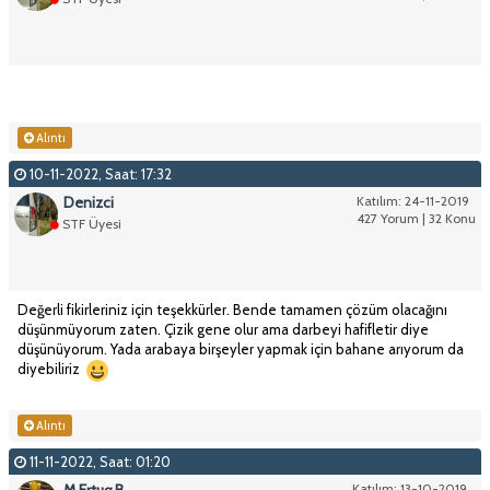
Alıntı
10-11-2022, Saat: 17:32
Denizci
Katılım: 24-11-2019
427 Yorum | 32 Konu
STF Üyesi
Değerli fikirleriniz için teşekkürler. Bende tamamen çözüm olacağını
düşünmüyorum zaten. Çizik gene olur ama darbeyi hafifletir diye
düşünüyorum. Yada arabaya birşeyler yapmak için bahane arıyorum da
diyebiliriz
Alıntı
11-11-2022, Saat: 01:20
M.Ertug B
Katılım: 13-10-2019