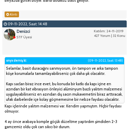
Beyazda görsel böyle. Bana dodiksiz basit geliyor.
Alıntı
09-11-2022, Saat: 14:48
Denizci
Katılım: 24-11-2019
427 Yorum | 32 Konu
STF Üyesi
onyx demiş ki:
(09-11-2022, Saat: 13:48)
Selamlar, basit duracağını sanmıyorum, ön tampon ve arka tampon
köşe korumalarla tamamlayabilirseniz çok daha şık olacaktır.
Kapı sacları biraz ince evet, bu konuda bir katkı da kapı içine en
azından bir kat vibrasyon önleyici alüminyum bazlı yalıtım malzemesi
uygulayabilirseniz en azından dış sacın mukavemetini biraz arttıracak,
ufak darbelerde içe kolay göçmemesine bir nebze faydası olacaktır.
Kapı içlerinde yalıtım malzemesi var. Kendim yapmıştım. Hiçbir faydası
olmuyor.
4 ay önce arabaya komple göçük düzeltme yaptırdım şimdiden 2-3
gamzemiz oldu çok can sıkıcı bir durum.