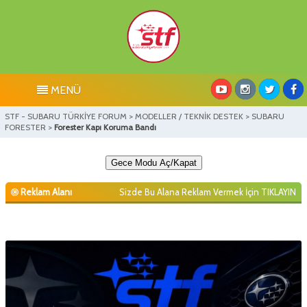
MENÜ
STF - SUBARU TÜRKİYE FORUM
>
MODELLER / TEKNİK DESTEK
>
SUBARU
FORESTER
>
Forester Kapı Koruma Bandı
Gece Modu Aç/Kapat
Reklam Alanı
Sizde Bu Alana Reklam Vermek İçin
TIKLAYIN