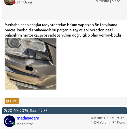
9 Yorum | 5 Konu
STF Üyesi
Merhabalar arkadaşlar radyotör felan bakım yaparken ön far yıkama
parçası kayboldu bulamadık bu parçanın sağ ve sol nereden nasıl
bulabilirim motor çalışıyor sadece yukarı doğru çıkıp olan yer kayboldu
Alıntı
20-10-2025, Saat: 12:53
madanadam
Katılım: 05-03-2019
1,634 Yorum | 94 Konu
Moderatör