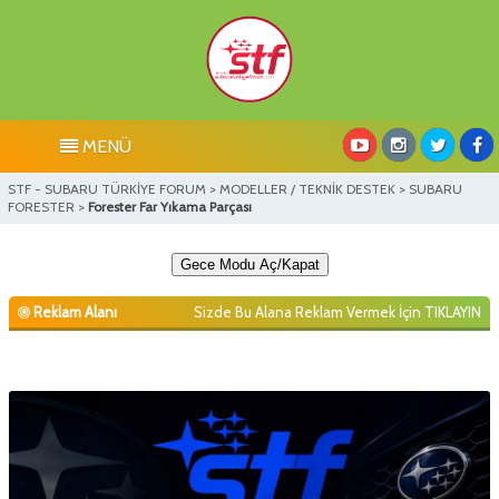
MENÜ
STF - SUBARU TÜRKİYE FORUM
>
MODELLER / TEKNİK DESTEK
>
SUBARU
FORESTER
>
Forester Far Yıkama Parçası
Gece Modu Aç/Kapat
Reklam Alanı
Sizde Bu Alana Reklam Vermek İçin
TIKLAYIN