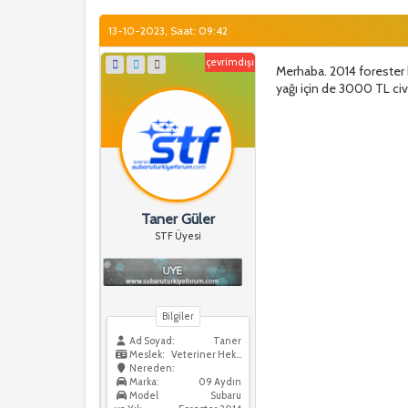
13-10-2023, Saat: 09:42
çevrimdışı
Merhaba. 2014 forester b
yağı için de 3000 TL ci
Taner Güler
STF Üyesi
Bilgiler
Ad Soyad:
Taner
Meslek:
Veteriner Hekim
Nereden:
Marka:
09 Aydın
Model
Subaru