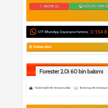
ABONE OL
VİDEOYU TAM İZ
0 554 8
STF WhatsApp Dayanışma Hattımız:
Reklam Alanı
Forester 2.0i 60 bin bakımı
Oy - 0 Ortalama
eğen
Yazdırılabilir Bir Versiyona Bak
Bu Konuyu Bir Arkadaşı