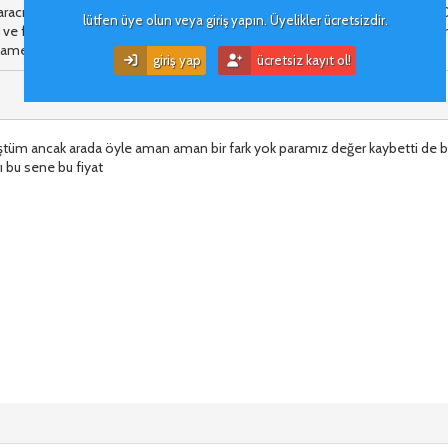
aracımın 4. Bakım zamanı geldi. Yetkili servislerle görüştüm ve 6000-6500
lütfen üye olun veya giriş yapın. Üyelikler ücretsizdir.
 ve fren yağı değişiyormuş. Fiyat çok geldi bana. Garanti bitti özel servis b
ikamet ediyorum. Tavsiyesi olan var mı ?
giriş yap
ücretsiz kayıt ol!
ştüm ancak arada öyle aman aman bir fark yok paramız değer kaybetti de 
 bu sene bu fiyat