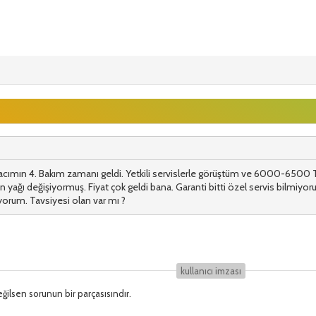
acımın 4. Bakım zamanı geldi. Yetkili servislerle görüştüm ve 6000-6500 T
en yağı değişiyormuş. Fiyat çok geldi bana. Garanti bitti özel servis bilmiyo
yorum. Tavsiyesi olan var mı ?
kullanıcı i̇mzası
ğilsen sorunun bir parçasısındır.