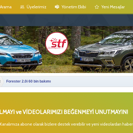
Arama
Üyelerimiz
Yönetim Ekibi
Yeni Mesajlar
Forester 2.0i 60 bin bakımı
R
MAYI ve VİDEOLARIMIZI BEĞENMEYİ UNUTMAYIN!
 Kanalımıza abone olarak bizlere destek verebilir ve yeni videolardan habe