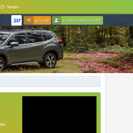
Yardım
giriş yap
ücretsiz üyelik oluştur!
rdar