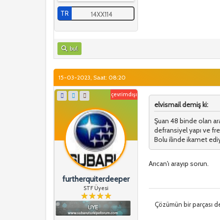
TR
14XX114
bul
15-03-2023, Saat: 08:20
çevrimdışı
elvismail demiş ki:
Şuan 48 binde olan ar
defransiyel yapı ve fr
Bolu ilinde ikamet edi
Arıcan'ı arayıp sorun.
furtherquiterdeeper
STF Üyesi
Çözümün bir parçası de