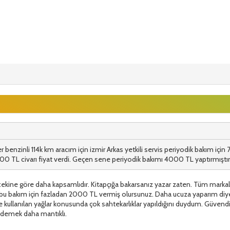
 benzinli 114k km aracım için izmir Arkas yetkili servis periyodik bakım için
3000 TL civarı fiyat verdi. Geçen sene periyodik bakımı 4000 TL yaptırmışt
ekine göre daha kapsamlıdır. Kitapçığa bakarsanız yazar zaten. Tüm markala
bu bakım için fazladan 2000 TL vermiş olursunuz. Daha ucuza yaparım diyen 
le kullanılan yağlar konusunda çok sahtekarlıklar yapıldığını duydum. Güvendi
 ödemek daha mantıklı.