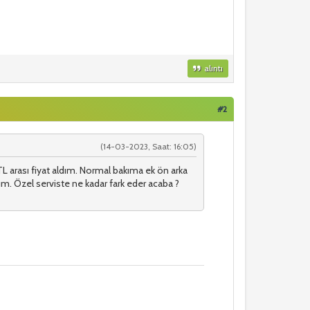
alıntı
#2
(14-03-2023, Saat: 16:05)
L arası fiyat aldım. Normal bakıma ek ön arka
rum. Özel serviste ne kadar fark eder acaba ?