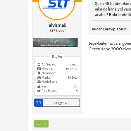
Şuan 48 binde olan 
arka defransiyel yapı
acaba ? Bolu ilinde 
elvismail
Arıcan'ı arayıp sorun.
STF Üyesi
teşekkürler hocam görü
Geçen sene 2000 civarı
Bilgiler
Ad Soyad:
Ismail
Meslek:
memur
Nereden:
Marka:
14 Bolu
Model ve Yıl:
Yaş:
35
Rep Puanı:
4
TR
14XX114
bul