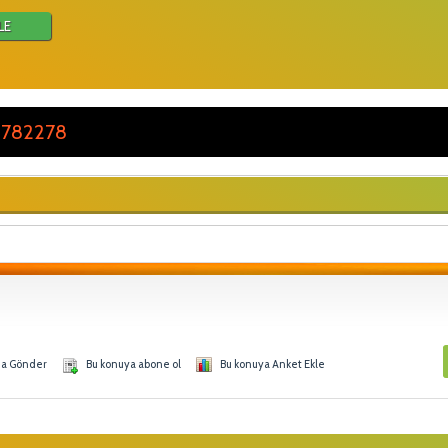
LE
 782278
na Gönder
Bu konuya abone ol
Bu konuya Anket Ekle