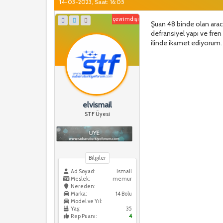
14-03-2023, Saat: 16:05
çevrimdışı
Şuan 48 binde olan arac
defransiyel yapı ve fren
ilinde ikamet ediyorum. 
elvismail
STF Üyesi
Bilgiler
Ad Soyad:
Ismail
Meslek:
memur
Nereden:
Marka:
14 Bolu
Model ve Yıl:
Yaş:
35
Rep Puanı:
4