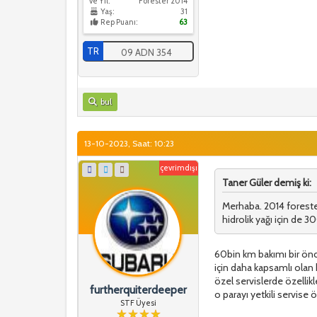
ve Yıl:
Forester 2014
Yaş:
31
Rep Puanı:
63
TR
09 ADN 354
bul
13-10-2023, Saat: 10:23
çevrimdışı
Taner Güler demiş ki:
Merhaba. 2014 forester
hidrolik yağı için de 
60bin km bakımı bir önc
için daha kapsamlı olan 
özel servislerde özellik
furtherquiterdeeper
o parayı yetkili servise
STF Üyesi