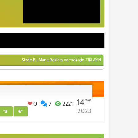
Sizde Bu Alana Reklam Vermek İçin
TIKLAYIN
14
Mart
0
7
2221
2023