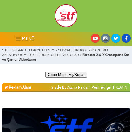
MENÜ
STF - SUBARU TÜRKİYE FORUM
>
SOSYAL FORUM
>
SUBARU'MU
ANLATIYORUM
>
ÜYELERDEN GELEN VİDEOLAR
>
Forester 2.0 X Crosssports Kar
ve Çamur Videolarım
Gece Modu Aç/Kapat
Reklam Alanı
Sizde Bu Alana Reklam Vermek İçin
TIKLAYIN