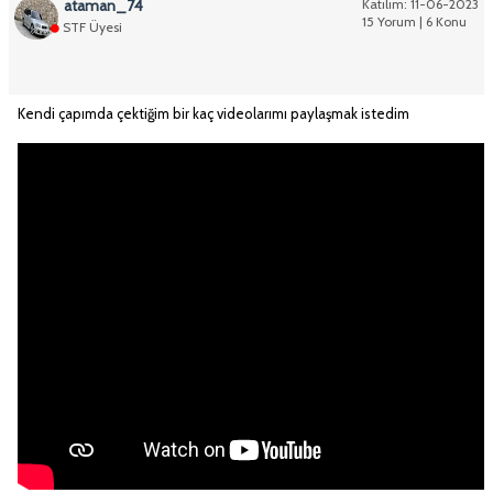
ataman_74
Katılım: 11-06-2023
15 Yorum | 6 Konu
STF Üyesi
Kendi çapımda çektiğim bir kaç videolarımı paylaşmak istedim