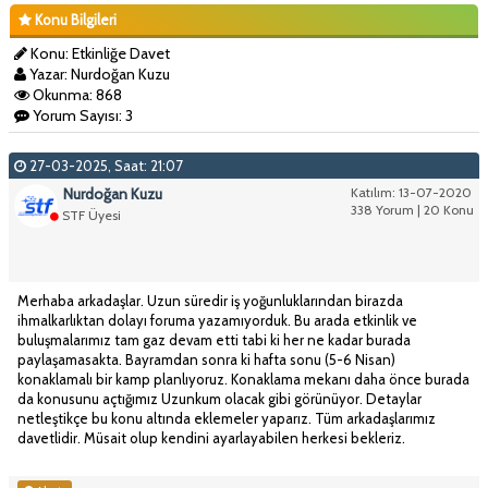
Konu Bilgileri
Konu: Etkinliğe Davet
Yazar: Nurdoğan Kuzu
Okunma: 868
Yorum Sayısı: 3
27-03-2025, Saat: 21:07
Nurdoğan Kuzu
Katılım: 13-07-2020
338 Yorum | 20 Konu
STF Üyesi
Merhaba arkadaşlar. Uzun süredir iş yoğunluklarından birazda
ihmalkarlıktan dolayı foruma yazamıyorduk. Bu arada etkinlik ve
buluşmalarımız tam gaz devam etti tabi ki her ne kadar burada
paylaşamasakta. Bayramdan sonra ki hafta sonu (5-6 Nisan)
konaklamalı bir kamp planlıyoruz. Konaklama mekanı daha önce burada
da konusunu açtığımız Uzunkum olacak gibi görünüyor. Detaylar
netleştikçe bu konu altında eklemeler yaparız. Tüm arkadaşlarımız
davetlidir. Müsait olup kendini ayarlayabilen herkesi bekleriz.