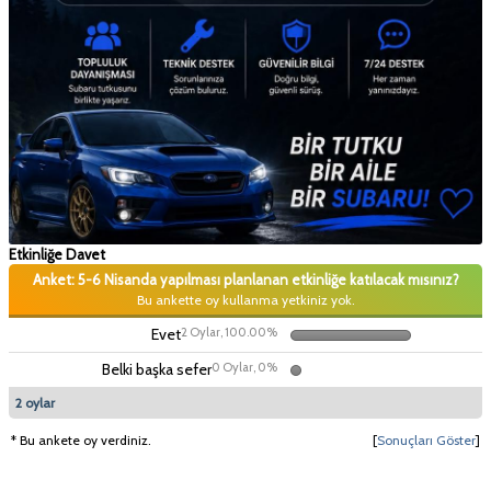
Etkinliğe Davet
Anket: 5-6 Nisanda yapılması planlanan etkinliğe katılacak mısınız?
Bu ankette oy kullanma yetkiniz yok.
Evet
2 Oylar, 100.00%
Belki başka sefer
0 Oylar, 0%
2 oylar
* Bu ankete oy verdiniz.
[
Sonuçları Göster
]