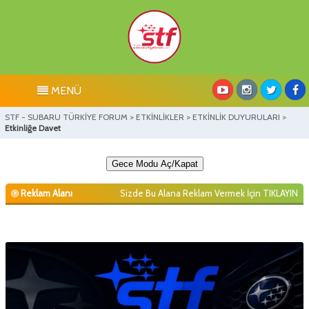
MENÜ
STF - SUBARU TÜRKİYE FORUM
>
ETKİNLİKLER
>
ETKİNLİK DUYURULARI
>
Etkinliğe Davet
Gece Modu Aç/Kapat
Reklam Alanı
Sizde Bu Alana Reklam Vermek İçin
TIKLAYIN