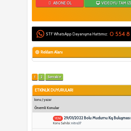
ABONE OL
VİDEOYU TAM İZ
0 554 8
STF WhatsApp Dayanışma Hattımız:
Reklam Alanı
1
2
Sonraki »
ETKİNLİK DUYURULARI
konu
/
yazar
Önemli Konular
29/01/2022 Bolu Mudurnu Kış Buluşmas
YENİ
Konu Sahibi:
nitro37