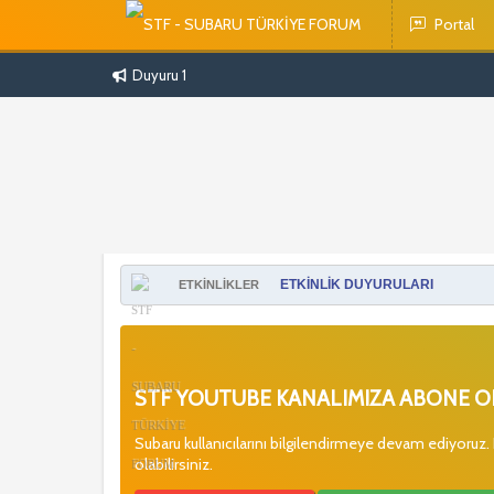
Portal
Duyuru 1
ETKİNLİK DUYURULARI
ETKİNLİKLER
STF YOUTUBE KANALIMIZA ABONE OL
Subaru kullanıcılarını bilgilendirmeye devam ediyoruz.
olabilirsiniz.