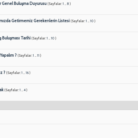
ar Genel Buluşma Duyurusu
(Sayfalar:
1
...
8
)
mızda Getirmemiz Gerekenlerin Listesi
(Sayfalar:
1
...
10
)
 Buluşması Tarihi
(Sayfalar:
1
...
10
)
 Yapalım ?
(Sayfalar:
1
...
11
)
z ?
(Sayfalar:
1
...
16
)
ak
(Sayfalar:
1
...
4
)