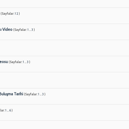
(Sayfalar:
1
2
)
ı Video
(Sayfalar:
1
...
3
)
deosu
(Sayfalar:
1
...
3
)
Buluşma Tarihi
(Sayfalar:
1
...
3
)
lar:
1
...
6
)