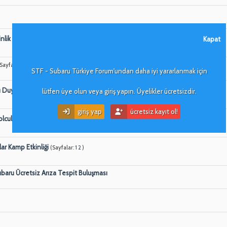
inlik Duyurusu
Kapat
(Sayfalar:
1
2
)
(Sayfalar:
1
2
)
STF - Subaru Türkiye Forum'undan daha iyi yararlanmak için
ı Duyurusu
(Sayfalar:
lütfen üye olun veya giriş yapın. Üyelikler ücretsizdir.
1
...
4
)
giriş yap
ücretsiz kayıt ol!
olculuk
(Sayfalar:
1
2
)
ar Kamp Etkinliği
(Sayfalar:
1
2
)
baru Ücretsiz Arıza Tespit Buluşması