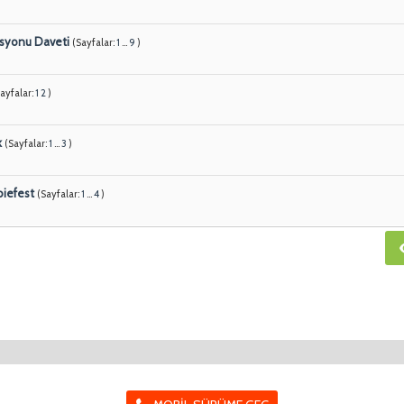
asyonu Daveti
(Sayfalar:
1
...
9
)
Sayfalar:
1
2
)
k
(Sayfalar:
1
...
3
)
biefest
(Sayfalar:
1
...
4
)