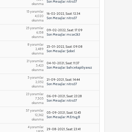
Son Mesajlar
:
nitro37
okunma
15 yorumlar
16-02-2022, Saat: 12:34
4,020
Son Mesajlar
:
nitro37
okunma
25 yorumlar
09-02-2022, Saat: 17:09
6,158
Son Mesajlar
:
mcse2k3
okunma
8 yorumlar
25-01-2022, Saat: 09:08
2,489
Son Mesajlar
:
Şobel
okunma
21 yorumlar
04-10-2021, Saat: 11:37
5,423
Son Mesajlar
:
bahcekapiliyavuz
okunma
5 yorumlar
21-09-2021, Saat: 14:44
2,052
Son Mesajlar
:
nitro37
okunma
23 yorumlar
06-09-2021, Saat: 23:28
7,505
Son Mesajlar
:
nitro37
okunma
57 yorumlar
05-09-2021, Saat: 12:45
12,362
Son Mesajlar
:
M.Ertug B
okunma
4 yorumlar
29-08-2021, Saat: 23:41
1,835