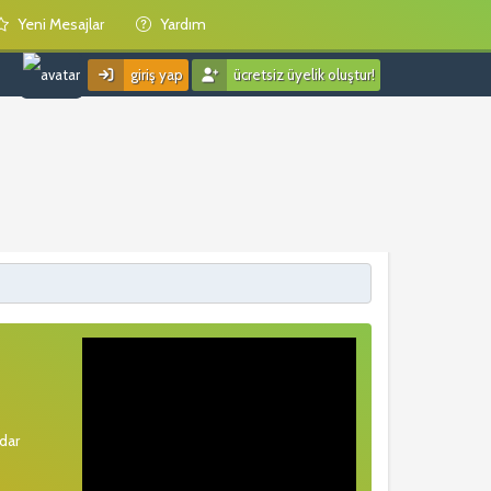
Yeni Mesajlar
Yardım
giriş yap
ücretsiz üyelik oluştur!
rdar