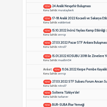
24 Aralık Nevşehir Buluşması
YENİ
Konu Sahibi:
muratayberk
17-18 Aralık 2022 Kocaeli ve Sakarya Etk
YENİ
Konu Sahibi:
eskibirtost
15.10.2022 İnönü Yaylası Kamp Etkinliği
YENİ
Konu Sahibi:
snrrcp
27.03.2022 Pazar STF Ankara Buluşmas
YENİ
Konu Sahibi:
nitro37
15.01.2022 KOSUBU 2018 ile Zirvelere Y
YENİ
Konu Sahibi:
muallim54
Anket:
11.06.2022 Kerpe Pembe Kayalıkl
YENİ
Konu Sahibi:
snrrcp
27.03.2022 STF Subaru Forum Arıcan Su
YENİ
Konu Sahibi:
nitro37
Solterra Türkiye'de!
YENİ
Konu Sahibi:
tarkaner
BUR-SUBA İftar Yemeği
YENİ