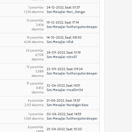
1 yorumlar
24-12-2022, Saat: 01:37
1,236 okunma
Son Mesajlar
:
Nuri_Kongur
12 yorumlar
19-12-2022, Saat: 17:14
3,436
Son Mesajlar
:
furtherquiterdeeper
okunma
16 yorumlar
14-10-2022, Saat: 08:30
4,241 okunma
Son Mesajlar
:
Ufuk
32 yorumlar
24-09-2022, Saat: 13:19
6,708
Son Mesajlar
:
nitro37
okunma
12 yorumlar
23-09-2022, Saat: 09:24
3,588
Son Mesajlar
:
furtherquiterdeeper
okunma
17 yorumlar
22-06-2022, Saat: 14:51
4,452
Son Mesajlar
:
muallim54
okunma
4 yorumlar
21-06-2022, Saat: 19:57
2,113 okunma
Son Mesajlar
:
Nurdoğan Kuzu
1 yorumlar
03-06-2022, Saat: 14:55
1,061 okunma
Son Mesajlar
:
furtherquiterdeeper
6 yorumlar
25-04-2022, Saat: 10:20
1,859