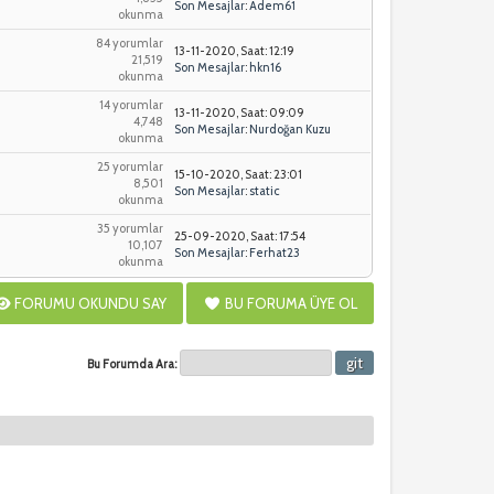
Son Mesajlar
:
Adem61
okunma
84 yorumlar
13-11-2020, Saat: 12:19
21,519
Son Mesajlar
:
hkn16
okunma
14 yorumlar
13-11-2020, Saat: 09:09
4,748
Son Mesajlar
:
Nurdoğan Kuzu
okunma
25 yorumlar
15-10-2020, Saat: 23:01
8,501
Son Mesajlar
:
static
okunma
35 yorumlar
25-09-2020, Saat: 17:54
10,107
Son Mesajlar
:
Ferhat23
okunma
FORUMU OKUNDU SAY
BU FORUMA ÜYE OL
Bu Forumda Ara: