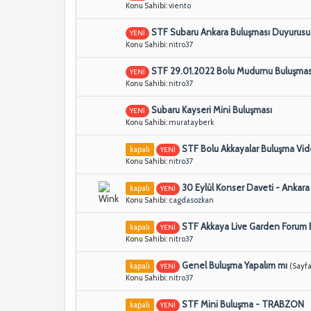
Konu Sahibi:
viento
STF Subaru Ankara Buluşması Duyurusu
YENİ
Konu Sahibi:
nitro37
STF 29.01.2022 Bolu Mudurnu Buluşmas
YENİ
Konu Sahibi:
nitro37
Subaru Kayseri Mini Buluşması
YENİ
Konu Sahibi:
muratayberk
STF Bolu Akkayalar Buluşma Vi
kapalı
YENİ
Konu Sahibi:
nitro37
30 Eylül Konser Daveti - Ankara
kapalı
YENİ
Konu Sahibi:
cagdasozkan
STF Akkaya Live Garden Forum 
kapalı
YENİ
Konu Sahibi:
nitro37
Genel Buluşma Yapalım mı
kapalı
(Sayfa
YENİ
Konu Sahibi:
nitro37
STF Mini Buluşma - TRABZON
kapalı
YENİ