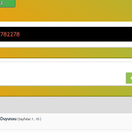
LE
 782278
ı Duyurusu
(Sayfalar:
1
...
10
)