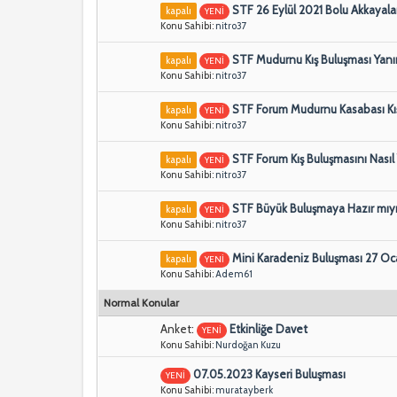
STF 26 Eylül 2021 Bolu Akkayal
kapalı
YENİ
Konu Sahibi:
nitro37
STF Mudurnu Kış Buluşması Yanı
kapalı
YENİ
Konu Sahibi:
nitro37
STF Forum Mudurnu Kasabası Kış
kapalı
YENİ
Konu Sahibi:
nitro37
STF Forum Kış Buluşmasını Nasıl
kapalı
YENİ
Konu Sahibi:
nitro37
STF Büyük Buluşmaya Hazır mıyı
kapalı
YENİ
Konu Sahibi:
nitro37
Mini Karadeniz Buluşması 27 Oc
kapalı
YENİ
Konu Sahibi:
Adem61
Normal Konular
Anket:
Etkinliğe Davet
YENİ
Konu Sahibi:
Nurdoğan Kuzu
07.05.2023 Kayseri Buluşması
YENİ
Konu Sahibi:
muratayberk