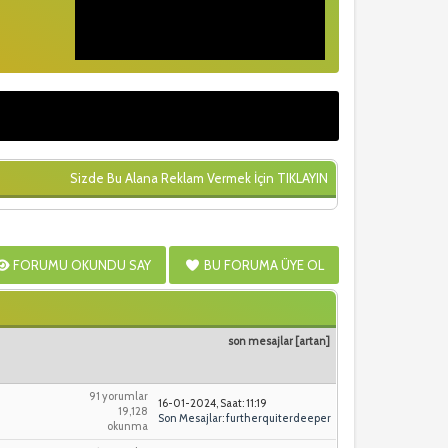
Sizde Bu Alana Reklam Vermek İçin
TIKLAYIN
FORUMU OKUNDU SAY
BU FORUMA ÜYE OL
son mesajlar
[
artan
]
91 yorumlar
16-01-2024, Saat: 11:19
19,128
Son Mesajlar
:
furtherquiterdeeper
okunma