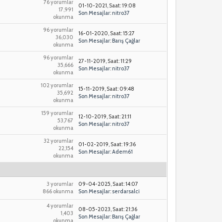
76 yorumlar
01-10-2021, Saat: 19:08
17,991
Son Mesajlar
:
nitro37
okunma
96 yorumlar
16-01-2020, Saat: 15:27
36,030
Son Mesajlar
:
Barış Çağlar
okunma
96 yorumlar
27-11-2019, Saat: 11:29
35,666
Son Mesajlar
:
nitro37
okunma
102 yorumlar
15-11-2019, Saat: 09:48
35,692
Son Mesajlar
:
nitro37
okunma
159 yorumlar
12-10-2019, Saat: 21:11
53,767
Son Mesajlar
:
nitro37
okunma
32 yorumlar
01-02-2019, Saat: 19:36
22,154
Son Mesajlar
:
Adem61
okunma
3 yorumlar
09-04-2025, Saat: 14:07
866 okunma
Son Mesajlar
:
serdarsalci
4 yorumlar
08-05-2023, Saat: 21:36
1,403
Son Mesajlar
:
Barış Çağlar
okunma