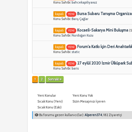
Konu Sahibi:
bahcekapiliyavuz
Bursa Subaru Tanışma Organiz
kapalı
YENİ
Konu Sahibi:
Barış Çağlar
Kocaeli-Sakarya Mini Buluşma
kapalı
(
YENİ
Konu Sahibi:
Nurdoğan Kuzu
Forum'a Katkı İçin Deri Anahtarlı
kapalı
YENİ
Konu Sahibi:
static
27 eylül 2020 İzmir Ülküpark Su
kapalı
YENİ
Konu Sahibi:
baris
1
2
Sonraki »
Yeni Konular
Yeni Konu Yok
Sıcak Konu (Yeni)
Sizin Mesajınızı İçeren
Sıcak Konu (Eski)
Bu forumu gezen kullanıcı(lar):
Alperen374
, 182 Ziyaretçi