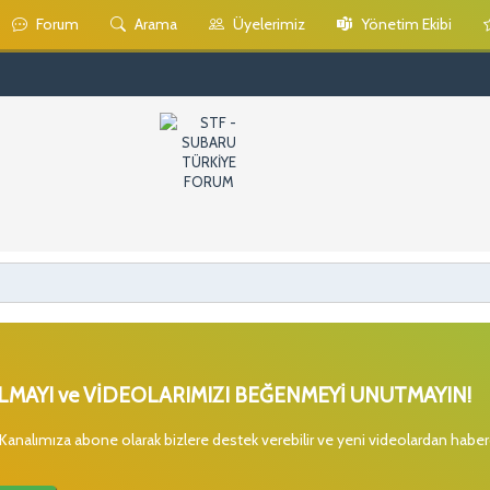
Forum
Arama
Üyelerimiz
Yönetim Ekibi
MAYI ve VİDEOLARIMIZI BEĞENMEYİ UNUTMAYIN!
 Kanalımıza abone olarak bizlere destek verebilir ve yeni videolardan habe