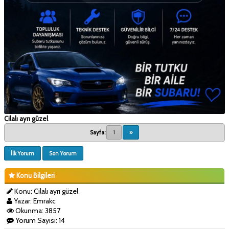
Cilalı ayrı güzel
Sayfa:
1
»
İlk Yorum
Son Yorum
Konu Bilgileri
Konu: Cilalı ayrı güzel
Yazar: Emrakc
Okunma: 3857
Yorum Sayısı: 14