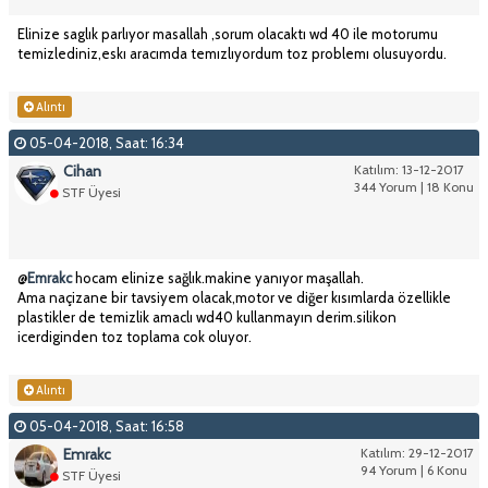
Elinize saglık parlıyor masallah ,sorum olacaktı wd 40 ile motorumu
temizlediniz,eskı aracımda temızlıyordum toz problemı olusuyordu.
Alıntı
05-04-2018, Saat: 16:34
Cihan
Katılım: 13-12-2017
344 Yorum | 18 Konu
STF Üyesi
@
Emrakc
hocam elinize sağlık.makine yanıyor maşallah.
Ama naçizane bir tavsiyem olacak,motor ve diğer kısımlarda özellikle
plastikler de temizlik amaclı wd40 kullanmayın derim.silikon
icerdiginden toz toplama cok oluyor.
Alıntı
05-04-2018, Saat: 16:58
Emrakc
Katılım: 29-12-2017
94 Yorum | 6 Konu
STF Üyesi