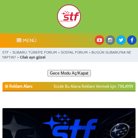
MENÜ
STF - SUBARU TÜRKİYE FORUM
>
SOSYAL FORUM
>
BUGÜN SUBARU'NA NE
YAPTIN?
>
Cilalı ayrı güzel
Gece Modu Aç/Kapat
Reklam Alanı
Sizde Bu Alana Reklam Vermek İçin
TIKLAYIN