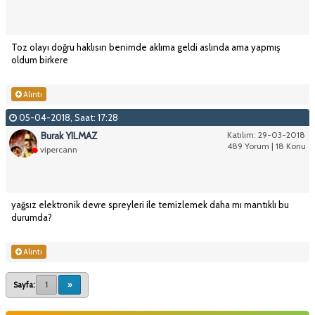
Toz olayı doğru haklısın benimde aklıma geldi aslında ama yapmış
oldum birkere
Alıntı
05-04-2018, Saat: 17:28
Burak YILMAZ
Katılım: 29-03-2018
489 Yorum | 18 Konu
vipercann
yağsız elektronik devre spreyleri ile temizlemek daha mı mantıklı bu
durumda?
Alıntı
Sayfa:
1
»