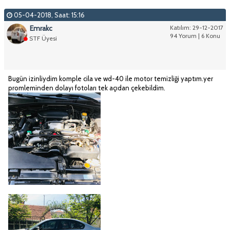
05-04-2018, Saat: 15:16
Emrakc
Katılım: 29-12-2017
94 Yorum | 6 Konu
STF Üyesi
Bugün izinliydim komple cila ve wd-40 ile motor temizliği yaptım.yer
promleminden dolayı fotoları tek açıdan çekebildim.