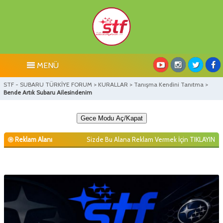
MENÜ
STF - SUBARU TÜRKİYE FORUM
>
KURALLAR
>
Tanışma Kendini Tanıtma
>
Bende Artık Subaru Ailesindenim
Gece Modu Aç/Kapat
Reklam Alanı
Sizde Bu Alana Reklam Vermek İçin
TIKLAYIN