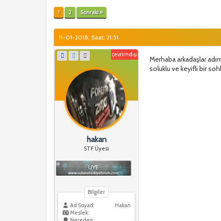
1
2
Sonraki »
11-01-2018, Saat: 21:51
çevrimdışı
Merhaba arkadaşlar adı
soluklu ve keyifli bir so
hakan
STF Üyesi
Bilgiler
Ad Soyad:
Hakan
Meslek:
Nereden: