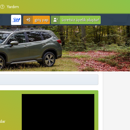
Yardım
giriş yap
ücretsiz üyelik oluştur!
rdar