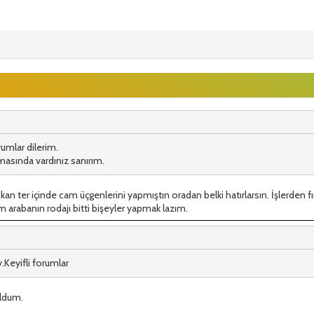
rumlar dilerim.
asında vardınız sanırım.
an ter içinde cam üçgenlerini yapmıştın oradan belki hatırlarsın. İşlerden
m arabanın rodajı bitti bişeyler yapmak lazım.
.Keyifli forumlar
uldum.