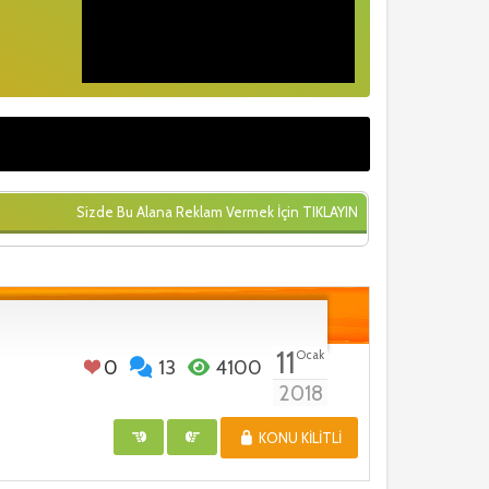
Sizde Bu Alana Reklam Vermek İçin
TIKLAYIN
11
Ocak
0
13
4100
2018
KONU KILITLI