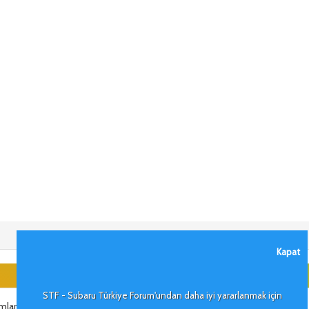
Kapat
STF - Subaru Türkiye Forum'undan daha iyi yararlanmak için
mlar dilerim.