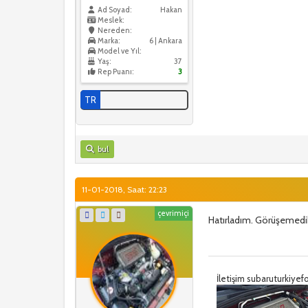
Ad Soyad:
Hakan
Meslek:
Nereden:
Marka:
6 | Ankara
Model ve Yıl:
Yaş:
37
Rep Puanı:
3
TR
bul
11-01-2018, Saat: 22:23
çevrimiçi
Hatırladım. Görüşemedi
İletişim subaruturkiy