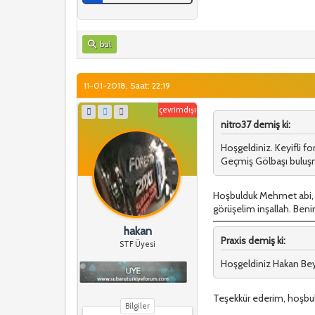
bul
11-01-2018, Saat: 22:19
çevrimdışı
nitro37 demiş ki:
Hoşgeldiniz. Keyifli fo
Geçmiş Gölbaşı buluşm
Hoşbulduk Mehmet abi, k
görüşelim inşallah. Beni
hakan
Praxis demiş ki:
STF Üyesi
Hoşgeldiniz Hakan Bey
Teşekkür ederim, hoşb
Bilgiler