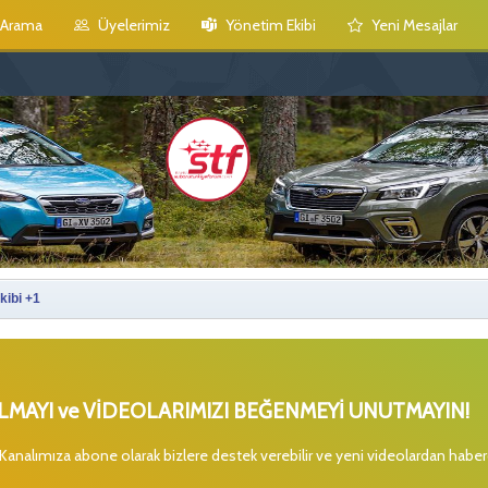
Arama
Üyelerimiz
Yönetim Ekibi
Yeni Mesajlar
kibi +1
MAYI ve VİDEOLARIMIZI BEĞENMEYİ UNUTMAYIN!
 Kanalımıza abone olarak bizlere destek verebilir ve yeni videolardan habe