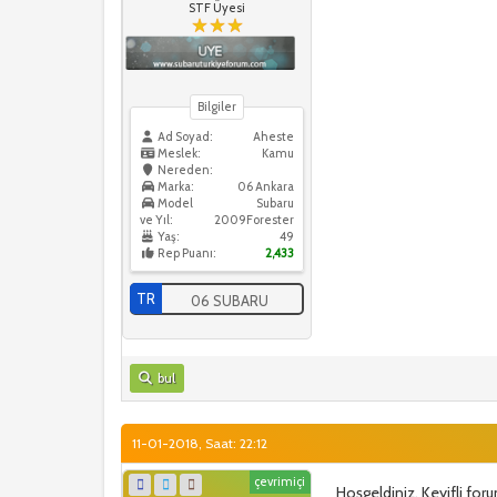
STF Üyesi
Bilgiler
Ad Soyad:
Aheste
Meslek:
Kamu
Nereden:
Marka:
06 Ankara
Model
Subaru
ve Yıl:
2009Forester
Yaş:
49
Rep Puanı:
2,433
TR
06 SUBARU
bul
11-01-2018, Saat: 22:12
çevrimiçi
Hoşgeldiniz. Keyifli foru