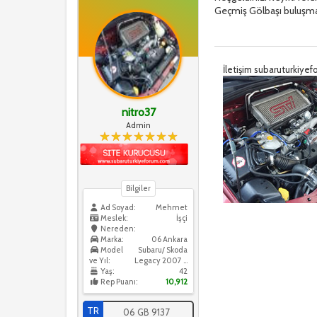
Geçmiş Gölbaşı buluşma
İletişim subaruturkiy
nitro37
Admin
Bilgiler
Ad Soyad:
Mehmet
Meslek:
İşçi
Nereden:
Marka:
06 Ankara
Model
Subaru/ Skoda
ve Yıl:
Legacy 2007 / Skoda Octavia 2016
Yaş:
42
Rep Puanı:
10,912
TR
06 GB 9137