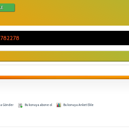
LE
 782278
na Gönder
Bu konuya abone ol
Bu konuya Anket Ekle