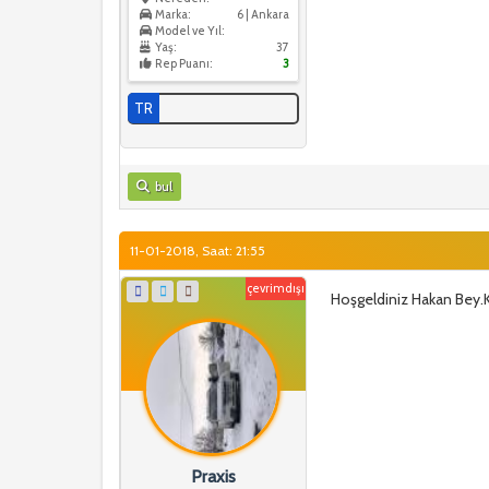
Marka:
6 | Ankara
Model ve Yıl:
Yaş:
37
Rep Puanı:
3
TR
bul
11-01-2018, Saat: 21:55
çevrimdışı
Hoşgeldiniz Hakan Bey.K
Praxis