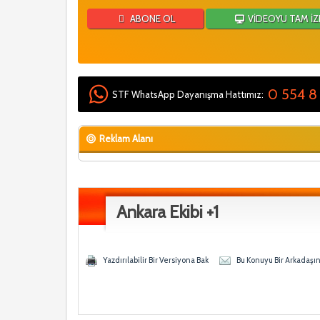
ABONE OL
VİDEOYU TAM İZ
0 554 8
STF WhatsApp Dayanışma Hattımız:
Reklam Alanı
Ankara Ekibi +1
 - 0 Ortalama
en
Yazdırılabilir Bir Versiyona Bak
Bu Konuyu Bir Arkadaşı