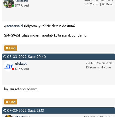
tarkaner
573 Yorum | 20 Konu
STF Üyesi
@
serdarsalci
gidiyormuyuz? Ne dersin dostum?
SM-G965F cihazımdan Tapatalk kullanılarak gönderildi
Alıntı
07-03-2022, Saat: 20:40
ufukcpl
Katılım: 15-02-2021
23 Yorum | 4 Konu
STF Üyesi
İnş. Bu sefer oradayım.
Alıntı
07-03-2022, Saat: 23:13
Katılım: 13-10-2019