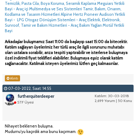
Temizlik, Pasta Cila, Boya Koruma, Seramik Kaplama Meguiars Yetkili
Bayi - Araç içi Multimedya ve Ses Sistemleri Tamir, Bakım, Onarım,
Kodlama ve Tasarım Hizmetleri Alpine Hertz Pıoneer Audison Yetkili
Bayi - LPG Otogaz Dönüşüm Sistemleri - Araç Elektrik, Elektronik,
Sunroof, Tamir ve Bakım Hizmetleri - Araç Bakım Yağları Motül Yetkili
Bayi
Arkadaşlar buluşmamız Saat 11:00 da başlayıp saat 15:00 da bitecektir.
Katılım sağlayan üyelerimiz her türlü araç ile ilgili sorununu muhatabı
olan ustalara sorabilir, arıza tespiti yaptırabilir ve isterlerse buluşmaya
özel indirimli fiyat teklifleri alabilirler. Buluşmaya eşsiz olarak katılım
sağlanacaktır. Katılmak isteyen üyelerimiz lütfen geç kalmasınlar.
Alıntı
07-03-2022, Saat: 14:55
furtherquiterdeeper
Katılım: 30-03-2018
2,699 Yorum | 50 Konu
STF Üyesi
Nihayet beklenen buluşma.
Mudurnu'yu kaçırdık ama bunu kaçırmam.