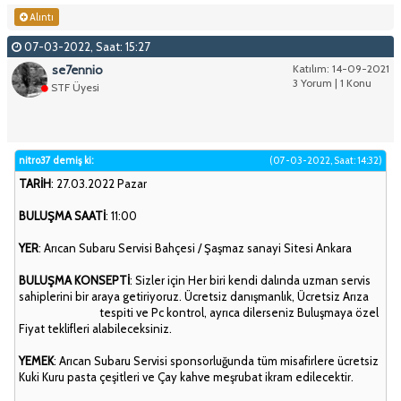
Alıntı
07-03-2022, Saat: 15:27
se7ennio
Katılım: 14-09-2021
3 Yorum | 1 Konu
STF Üyesi
nitro37 demiş ki:
(07-03-2022, Saat: 14:32)
TARİH
: 27.03.2022 Pazar
BULUŞMA SAATİ
: 11:00
YER
: Arıcan Subaru Servisi Bahçesi / Şaşmaz sanayi Sitesi Ankara
BULUŞMA KONSEPTİ
: Sizler için Her biri kendi dalında uzman servis
sahiplerini bir araya getiriyoruz. Ücretsiz danışmanlık, Ücretsiz Arıza
tespiti ve Pc kontrol, ayrıca dilerseniz Buluşmaya özel
Fiyat teklifleri alabileceksiniz.
YEMEK
: Arıcan Subaru Servisi sponsorluğunda tüm misafirlere ücretsiz
Kuki Kuru pasta çeşitleri ve Çay kahve meşrubat ikram edilecektir.