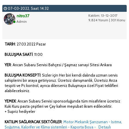
07-03-2022, Saat: 14:32
nitro37
Katılım: 13-12-2017
9,824 Yorum | 301 Konu
Admin
TARİH
: 27.03.2022 Pazar
BULUŞMA SAATİ
: 11:00
YER
: Arıcan Subaru Servisi Bahçesi / Şaşmaz sanayi Sitesi Ankara
BULUŞMA KONSEPTİ
: Sizler için Her biri kendi dalında uzman servis
sahiplerini bir araya getiriyoruz. Ücretsiz danışmanlık, Ücretsiz Arıza
tespiti ve Pc kontrol, ayrıca dilerseniz Buluşmaya özel Fiyat teklifleri
alabileceksiniz.
YEMEK
: Arıcan Subaru Servisi sponsorluğunda tüm misafirlere ücretsiz
Kuki Kuru pasta çeşitleri ve Çay kahve meşrubat ikram edilecektir.
+ Supriz hediyeler
KATILIM SAĞLAYACAK SEKTÖRLER
:
Motor Mekanik Şanzuman - Isıtma,
Soğutma, Kalorifer ve Klima sistemleri - Kaporta Boya - Detaylı