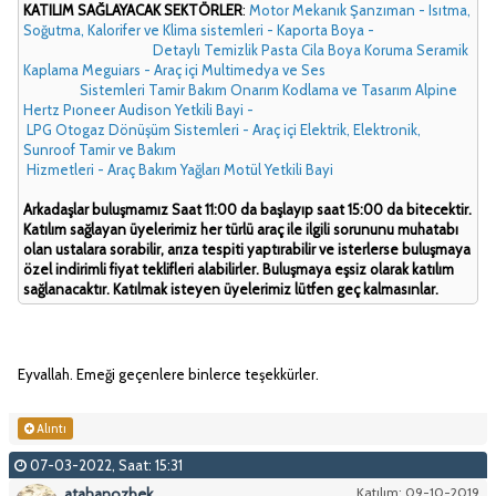
KATILIM SAĞLAYACAK SEKTÖRLER
:
Motor Mekanık Şanzıman - Isıtma,
Soğutma, Kalorifer ve Klima sistemleri - Kaporta Boya -
Detaylı Temizlik Pasta Cila Boya Koruma Seramik
Kaplama Meguiars - Araç içi Multimedya ve Ses
Sistemleri Tamir Bakım Onarım Kodlama ve Tasarım Alpine
Hertz Pıoneer Audison Yetkili Bayi -
LPG Otogaz Dönüşüm Sistemleri - Araç içi Elektrik, Elektronik,
Sunroof Tamir ve Bakım
Hizmetleri - Araç Bakım Yağları Motül Yetkili Bayi
Arkadaşlar buluşmamız Saat 11:00 da başlayıp saat 15:00 da bitecektir.
Katılım sağlayan üyelerimiz her türlü araç ile ilgili sorununu muhatabı
olan ustalara sorabilir, arıza tespiti yaptırabilir ve isterlerse buluşmaya
özel indirimli fiyat teklifleri alabilirler. Buluşmaya eşsiz olarak katılım
sağlanacaktır. Katılmak isteyen üyelerimiz lütfen geç kalmasınlar.
Eyvallah. Emeği geçenlere binlerce teşekkürler.
Alıntı
07-03-2022, Saat: 15:31
atahanozbek
Katılım: 09-10-2019