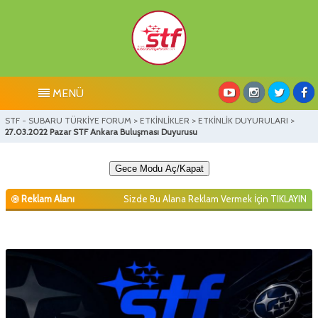
MENÜ
STF - SUBARU TÜRKİYE FORUM
>
ETKİNLİKLER
>
ETKİNLİK DUYURULARI
>
27.03.2022 Pazar STF Ankara Buluşması Duyurusu
Gece Modu Aç/Kapat
Reklam Alanı
Sizde Bu Alana Reklam Vermek İçin
TIKLAYIN