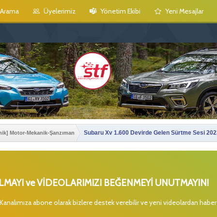
Arama
Üyelerimiz
Yönetim Ekibi
Yeni Mesajlar
Subaru Xv 1.600 Devirde Gelen Sürtme Sesi 20
nik] Motor-Mekanik-Şanzıman
MAYI ve VİDEOLARIMIZI BEĞENMEYİ UNUTMAYIN!
 Kanalımıza abone olarak bizlere destek verebilir ve yeni videolardan habe