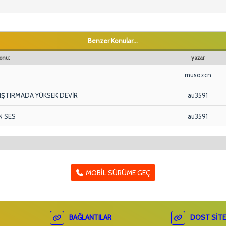
Benzer Konular...
onu:
yazar
musozcn
LIŞTIRMADA YÜKSEK DEVİR
au3591
N SES
au3591
MOBIL SÜRÜME GEÇ
BAĞLANTILAR
DOST SITE