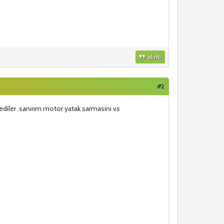
alıntı
#2
dediler .sanırım motor yatak sarmasini vs