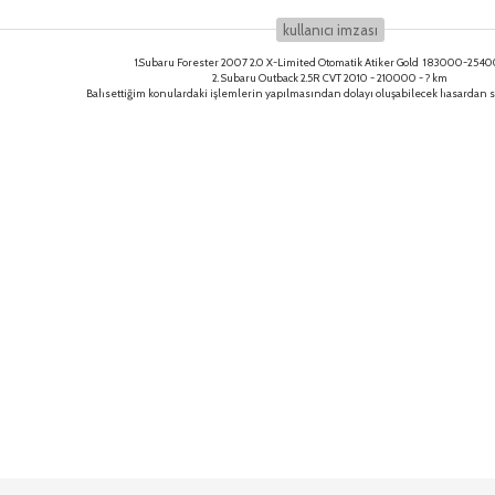
kullanıcı i̇mzası
1.Subaru Forester 2007 2.0 X-Limited Otomatik Atiker Gold 183000-254
2. Subaru Outback 2.5R CVT 2010 - 210000 - ? km
Bahsettiğim konulardaki işlemlerin yapılmasından dolayı oluşabilecek hasardan 