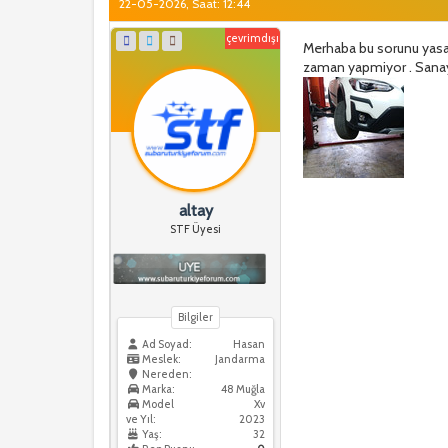
22-05-2026, Saat: 12:44
çevrimdışı
Merhaba bu sorunu yasan 
zaman yapmiyor . Sanayi
altay
STF Üyesi
Bilgiler
Ad Soyad:
Hasan
Meslek:
Jandarma
Nereden:
Marka:
48 Muğla
Model
Xv
ve Yıl:
2023
Yaş:
32