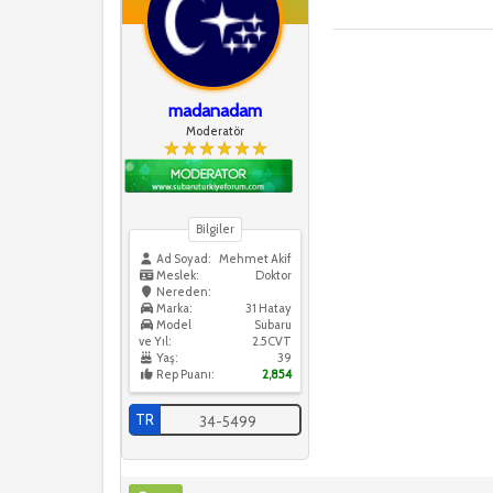
madanadam
Moderatör
Bilgiler
Ad Soyad:
Mehmet Akif
Meslek:
Doktor
Nereden:
Marka:
31 Hatay
Model
Subaru
ve Yıl:
2.5CVT
Yaş:
39
Rep Puanı:
2,854
TR
34-5499