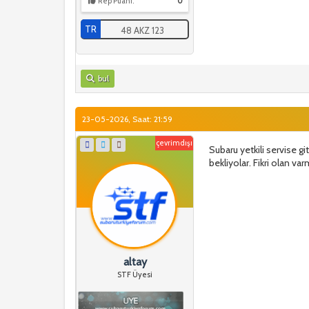
Rep Puanı:
0
TR
48 AKZ 123
bul
23-05-2026, Saat: 21:59
çevrimdışı
Subaru yetkili servise g
bekliyolar. Fikri olan var
altay
STF Üyesi