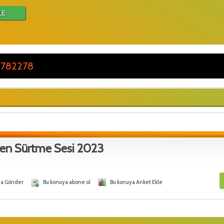
LE
 782278
len Sürtme Sesi 2023
na Gönder
Bu konuya abone ol
Bu konuya Anket Ekle