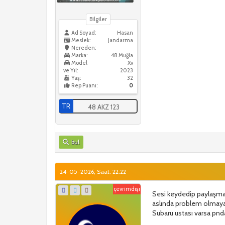
Bilgiler
Ad Soyad:
Hasan
Meslek:
Jandarma
Nereden:
Marka:
48 Muğla
Model
Xv
ve Yıl:
2023
Yaş:
32
Rep Puanı:
0
TR
48 AKZ 123
bul
24-05-2026, Saat: 22:22
çevrimdışı
Sesi keydedip paylaşma i
aslında problem olmayan
Subaru ustası varsa pnda