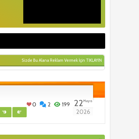
Sizde Bu Alana Reklam Vermek İçin
TIKLAYIN
22
Mayıs
0
2
199
2026