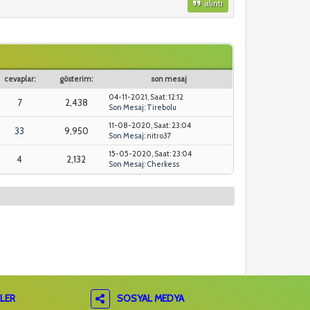
alıntı
cevaplar:
gösterim:
son mesaj
04-11-2021, Saat: 12:12
7
2,438
Son Mesaj
:
Tirebolu
11-08-2020, Saat: 23:04
33
9,950
Son Mesaj
:
nitro37
15-05-2020, Saat: 23:04
4
2,132
Son Mesaj
:
Cherkess
LER
SOSYAL MEDYA