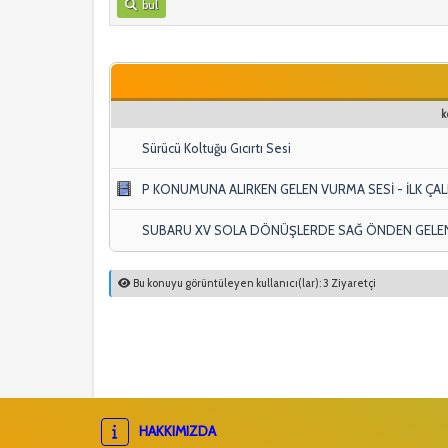
bul
k
Sürücü Koltuğu Gıcırtı Sesi
P KONUMUNA ALIRKEN GELEN VURMA SESİ - İLK ÇA
SUBARU XV SOLA DÖNÜŞLERDE SAĞ ÖNDEN GELE
Bu konuyu görüntüleyen kullanıcı(lar): 3 Ziyaretçi
HAKKIMIZDA