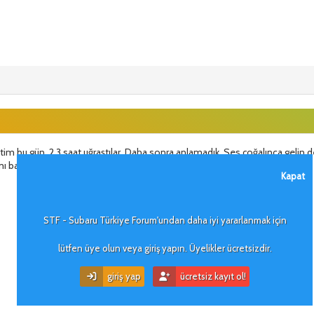
ittim bu gün, 2.3 saat uğraştılar. Daha sonra anlamadık. Ses çoğalınca gelin 
mı başka .
Kapat
STF - Subaru Türkiye Forum'undan daha iyi yararlanmak için
lütfen üye olun veya giriş yapın. Üyelikler ücretsizdir.
giriş yap
ücretsiz kayıt ol!