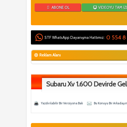
ABONE OL
VİDEOYU TAM İZ
0 554 8
STF WhatsApp Dayanışma Hattımız:
Reklam Alanı
Subaru Xv 1.600 Devirde Ge
Oy - 0 Ortalama
ğen
Yazdırılabilir Bir Versiyona Bak
Bu Konuyu Bir Arkadaşı