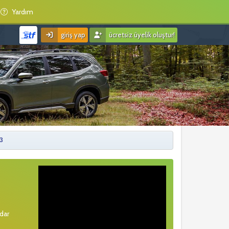
Yardım
giriş yap
ücretsiz üyelik oluştur!
23
rdar