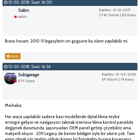
13-05-2018, Saat: 16:00
Salim
Katılım: 13-12-2017
1,743 Yorum | 82 Konu
salim
Bravo hocam, 2010-11 legacylerin on gogsune bu islem yapilabilir mi.
Alıntı
13-05-2018, Saat: 16:36
Subigarage
Katılım: 13-05-2018
69 Yorum | 19 Konu
STF Üyesi
Merhaba,
Her araca yapılabilir sadece bazı modellerde dijital klima teybe
entegre geliyor ve navigasyon takmak istenirse klima kontrol panelide
değişmek durumunda. Japonyadan OEM panel getirip çözebiliriz ama
maliyetli oluyor . 2011 Legacy de benim bildiğim öyle bir sıkıntı yok. Tam
emin olmak için teybin olduğu kısmın bir fotoğrafını buraya koyarsanız