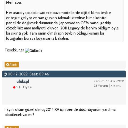
Merhaba,
Her araca yapılabilir sadece bazı modellerde dijital klima teybe
entegre geliyor ve navigasyon takmak istenirse klima kontrol
panelide değişmek durumunda. Japonyadan OEM panel getirip
çözebiliriz ama maliyetli oluyor . 2011 Legacy de benim bildiğim öyle
bir sıkıntı yok. Tam emin olmak için teybin olduğu kısmın bir
fotoğrafını buraya koyarsanız bakalım.
Tesekkurler
Alıntı
08-12-2022, Saat: 09:46
ufukcpl
Katılım: 15-02-2021
23 Yorum | 4 Konu
STF Üyesi
hayırlı olsun güzel olmuş 2014 XV için bende düşünüyorum yardımcı
olabilecek var mı?