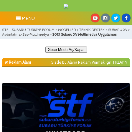
MENÜ
STF - SUBARU TÜRKİYE FORUM
>
MODELLER / TEKNİK DESTEK
>
SUBARU XV
>
Aydınlatma-Ses-Multimedya
>
2015 Subaru XV Multimedya Uygulaması
Gece Modu Aç/Kapat
Reklam Alanı
Sizde Bu Alana Reklam Vermek İçin
TIKLAYIN