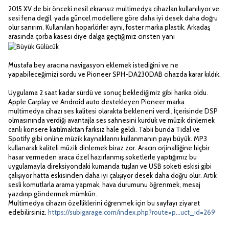
2015 XV de bir önceki nesil ekransız multimedya cihazları kullanılıyor ve
sesi fena değil, yada güncel modellere göre daha iyi desek daha doğru
olur sanırım. Kullanılan hoparlörler aynı, foster marka plastik. Arkadaş
arasında çorba kasesi diye dalga geçtiğimiz cinsten yani
Mustafa bey aracına navigasyon eklemek istediğini ve ne
yapabileceğimizi sordu ve Pioneer SPH-DA230DAB cihazda karar kıldık.
Uygulama 2 saat kadar sürdü ve sonuç beklediğimiz gibi harika oldu.
Apple Carplay ve Android auto destekleyen Pioneer marka
multimedya cihazı ses kalitesi olarakta bekleneni verdi. İçerisinde DSP
olmasınında verdiği avantajla ses sahnesini kurduk ve müzik dinlemek
canlı konsere katılmaktan farksız hale geldi. Tabii bunda Tidal ve
Spotify gibi online müzik kaynaklarını kullanmanın payı büyük. MP3
kullanarak kaliteli müzik dinlemek biraz zor. Aracın orjinalliğine hiçbir
hasar vermeden araca özel hazırlanmış soketlerle yaptığımız bu
uygulamayla direksiyondaki kumanda tuşları ve USB soketi eskisi gibi
çalışıyor hatta eskisinden daha iyi çalışıyor desek daha doğru olur. Artık
sesli komutlarla arama yapmak, hava durumunu öğrenmek, mesaj
yazdırıp göndermek mümkün.
Multimedya cihazın özelliklerini öğrenmek için bu sayfayı ziyaret
edebilirsiniz.
https://subigarage.com/index.php?route=p...uct_id=269