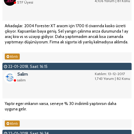
4,106 Yorum | 81 Konu
STF Üyesi
Arkadaşlar. 2004 Forester XT aracım için 1700 tl civarında kasko ücreti
çıkıyor. Kapsamları baya geniş. Sel yangın çalınma arıza durumunda 1 ay
araç kira vs vs uzayıp gidiyor. Daha yaptırmadım ancak kısa zamanda
yaptırmayı düşünüyorum. Firma ak sigorta idi yanlış kalmadıysa aklımda.
Alıntı
22-01-2018, Saat: 16:15
Salim
Katılım: 13-12-2017
1,743 Yorum | 82 Konu
salim
Yaptır eger ımkanın varsa, seneye % 30 indirimli yaptırırsın daha
uyguna gelır.
Alıntı
22-01-2018, Saat: 16:34