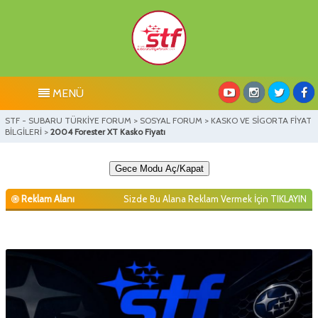
MENÜ
STF - SUBARU TÜRKİYE FORUM
>
SOSYAL FORUM
>
KASKO VE SİGORTA FİYAT
BİLGİLERİ
>
2004 Forester XT Kasko Fiyatı
Gece Modu Aç/Kapat
Reklam Alanı
Sizde Bu Alana Reklam Vermek İçin
TIKLAYIN