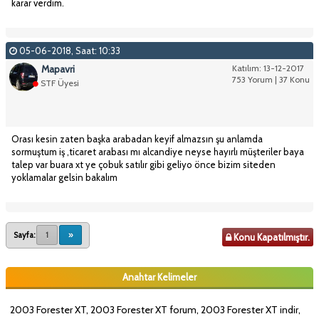
karar verdim.
05-06-2018, Saat: 10:33
Mapavri
Katılım: 13-12-2017
753 Yorum | 37 Konu
STF Üyesi
Orası kesin zaten başka arabadan keyif almazsın şu anlamda
sormuştum iş ,ticaret arabası mı alcandiye neyse hayırlı müşteriler baya
talep var buara xt ye çobuk satılır gibi geliyo önce bizim siteden
yoklamalar gelsin bakalım
Sayfa:
1
»
Konu Kapatılmıştır.
Anahtar Kelimeler
2003 Forester XT, 2003 Forester XT forum, 2003 Forester XT indir,