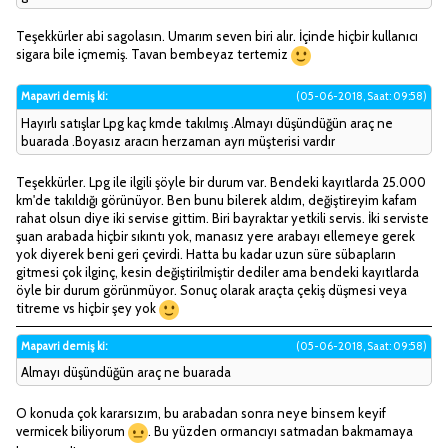
Teşekkürler abi sagolasın. Umarım seven biri alır. İçinde hiçbir kullanıcı
sigara bile içmemiş. Tavan bembeyaz tertemiz
Mapavri demiş ki:
(05-06-2018, Saat: 09:58)
Hayırlı satışlar Lpg kaç kmde takılmış .Almayı düşündüğün araç ne
buarada .Boyasız aracın herzaman ayrı müşterisi vardır
Teşekkürler. Lpg ile ilgili şöyle bir durum var. Bendeki kayıtlarda 25.000
km'de takıldığı görünüyor. Ben bunu bilerek aldım, değiştireyim kafam
rahat olsun diye iki servise gittim. Biri bayraktar yetkili servis. İki serviste
şuan arabada hiçbir sıkıntı yok, manasız yere arabayı ellemeye gerek
yok diyerek beni geri çevirdi. Hatta bu kadar uzun süre sübapların
gitmesi çok ilginç, kesin değiştirilmiştir dediler ama bendeki kayıtlarda
öyle bir durum görünmüyor. Sonuç olarak araçta çekiş düşmesi veya
titreme vs hiçbir şey yok
Mapavri demiş ki:
(05-06-2018, Saat: 09:58)
Almayı düşündüğün araç ne buarada
O konuda çok kararsızım, bu arabadan sonra neye binsem keyif
vermicek biliyorum
. Bu yüzden ormancıyı satmadan bakmamaya