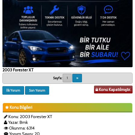
2003 Forester XT
Sayfa:
1
»
Konu Kapatılmıştır.
İlk Yorum
Son Yorum
Konu Bilgileri
Konu: 2003 Forester XT
Yazar: Bmk
Okunma: 6314
Yorum Sayısı: 20