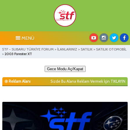
MENÜ
STF - SUBARU TÜRKİYE FORUM
>
İLANLARINIZ
>
SATILIK
>
SATILIK OTOMOBİL
>
2003 Forester XT
Gece Modu Aç/Kapat
Reklam Alanı
Sizde Bu Alana Reklam Vermek İçin
TIKLAYIN