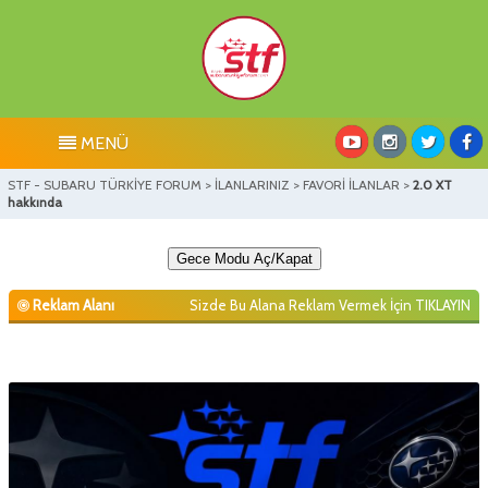
MENÜ
STF - SUBARU TÜRKİYE FORUM
>
İLANLARINIZ
>
FAVORİ İLANLAR
>
2.0 XT
hakkında
Gece Modu Aç/Kapat
Reklam Alanı
Sizde Bu Alana Reklam Vermek İçin
TIKLAYIN