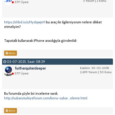
3 Yorum | 2 Konu
STF Üyesi
https://shbd.io/s/HydqwjeH
bu araç ile ilgileniyorum nelere dikkat
etmeliyim?
Tapatalk kullanarak iPhone aracılığıyla gönderildi
Alıntı
03-07-2025, Saat: 08:29
furtherquiterdeeper
Katılım: 30-03-2018
2,699 Yorum | 50 Konu
STF Üyesi
Bu forumda şöyle bir inceleme vardı.
http://subaruturkiyeforum.com/konu-subar...eleme.html
Alıntı