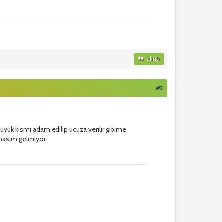
alıntı
#2
 büyük kısmı adam edilip ucuza verilir gibime
anasım gelmiyor.