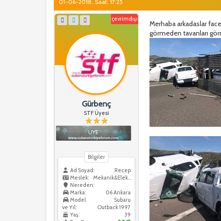
01-06-2018, Saat: 17:25
çevrimdışı
Merhaba arkadaslar faced
görmeden tavanları görmü
Gürbenç
STF Üyesi
Bilgiler
Ad Soyad:
Recep
Meslek:
Mekanik&Elektrik
Nereden:
Marka:
06 Ankara
Model
Subaru
ve Yıl:
Outback 1997
Yaş:
39