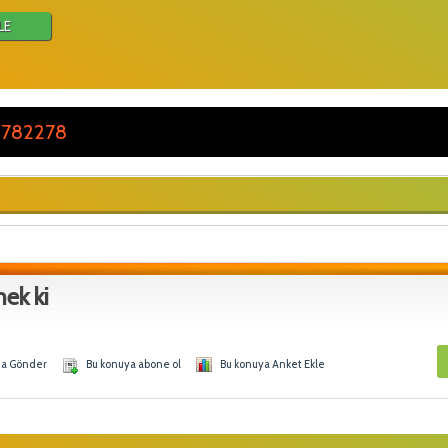
LE
 782278
ek ki
na Gönder
Bu konuya abone ol
Bu konuya Anket Ekle