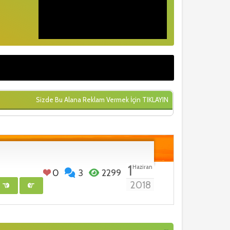
Sizde Bu Alana Reklam Vermek İçin
TIKLAYIN
1
Haziran
0
3
2299
2018