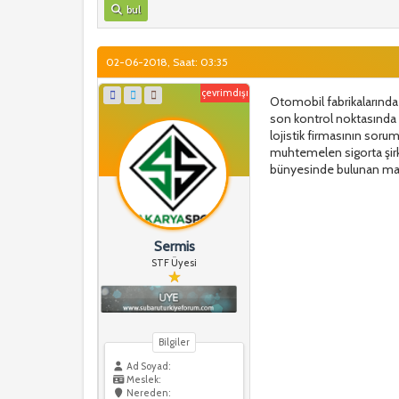
bul
02-06-2018, Saat: 03:35
çevrimdışı
Otomobil fabrikalarınd
son kontrol noktasında k
lojistik firmasının soru
muhtemelen sigorta şirke
bünyesinde bulunan mark
Sermis
STF Üyesi
Bilgiler
Ad Soyad:
Meslek:
Nereden: