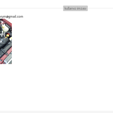
kullanıcı i̇mzası
eforum@gmail.com