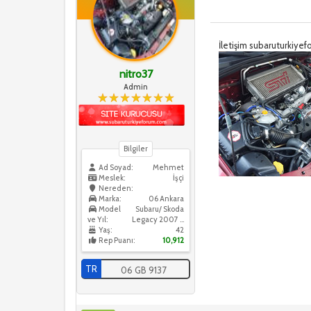
İletişim subaruturkiy
nitro37
Admin
Bilgiler
Ad Soyad:
Mehmet
Meslek:
İşçi
Nereden:
Marka:
06 Ankara
Model
Subaru/ Skoda
ve Yıl:
Legacy 2007 / Skoda Octavia 2016
Yaş:
42
Rep Puanı:
10,912
TR
06 GB 9137