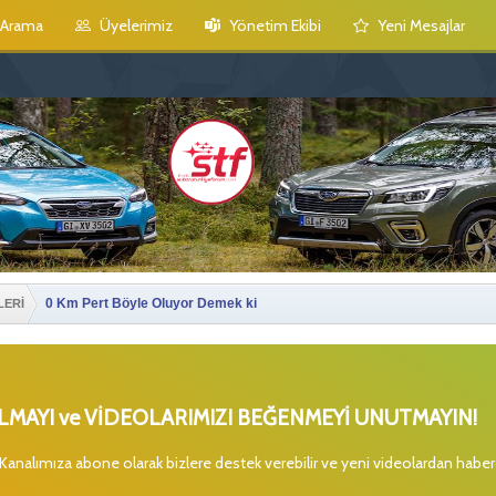
Arama
Üyelerimiz
Yönetim Ekibi
Yeni Mesajlar
0 Km Pert Böyle Oluyor Demek ki
LERİ
MAYI ve VİDEOLARIMIZI BEĞENMEYİ UNUTMAYIN!
 Kanalımıza abone olarak bizlere destek verebilir ve yeni videolardan habe