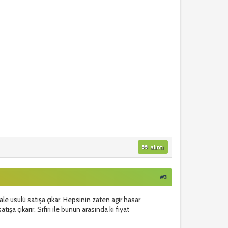
alıntı
#3
 ihale usulü satışa çıkar. Hepsinin zaten agir hasar
tışa çıkarır. Sıfırı ile bunun arasında ki fiyat