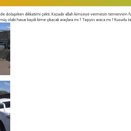
e dolaşırken dikkatimi çekti. Kazadır allah kimseye vermesin temennim fakat
ş olaki hasar kaydı kime çıkacak araçlara mı ? Taşıyıcı araca mı ? Kusurlu ta