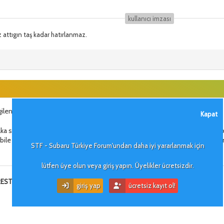
kullanıcı i̇mzası
z attıgın taş kadar hatırlanmaz.
lendirip¨tekrar satışını yaparlar
Kapat
a sigorta vardır ancak bu kaskodaki gibi bir ikincil piyasa varsa bu araçların
 bile reklam olduk diye belki direk çöpe atarlar ama kendi yazdığıma pek in
STF - Subaru Türkiye Forum'undan daha iyi yararlanmak için
lütfen üye olun veya giriş yapın. Üyelikler ücretsizdir.
kullanıcı i̇mzası
ORESTER AWD 2.0XS PREMIUM 4EAT
giriş yap
ücretsiz kayıt ol!