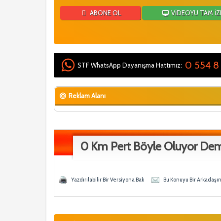
ABONE OL
VİDEOYU TAM İZ
0 554 8
STF WhatsApp Dayanışma Hattımız:
Reklam Alanı
0 Km Pert Böyle Oluyor Dem
y - 0 Ortalama
ğen
Yazdırılabilir Bir Versiyona Bak
Bu Konuyu Bir Arkadaşı