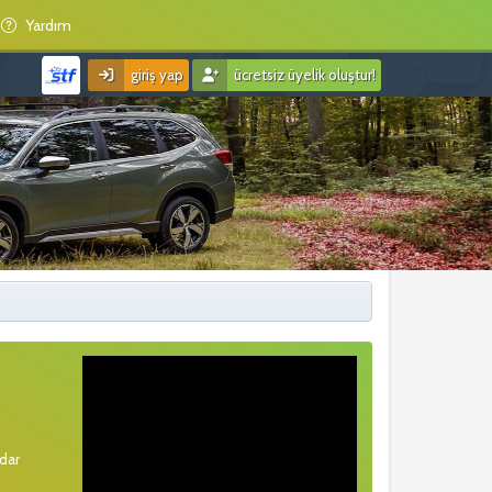
Yardım
giriş yap
ücretsiz üyelik oluştur!
rdar