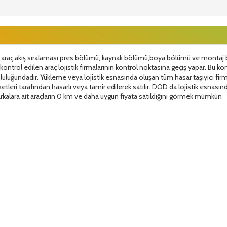
a araç akış sıralaması pres bölümü, kaynak bölümü,boya bölümü ve montaj
ontrol edilen araç lojistik firmalarının kontrol noktasına geçiş yapar. Bu ko
mluluğundadır. Yükleme veya lojistik esnasında oluşan tüm hasar taşıyıcı firm
tleri tarafından hasarlı veya tamir edilerek satılır. DOD da lojistik esnası
alara ait araçların 0 km ve daha uygun fiyata satıldığını görmek mümkün