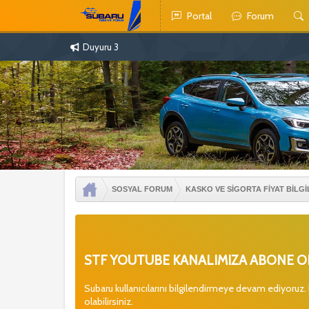
Portal
Forum
Duyuru 3
SOSYAL FORUM
KASKO VE SİGORTA FİYAT BİLGİ
STF YOUTUBE KANALIMIZA ABONE OL
Subaru kullanıcılarını bilgilendirmeye devam ediyoruz.
olabilirsiniz.