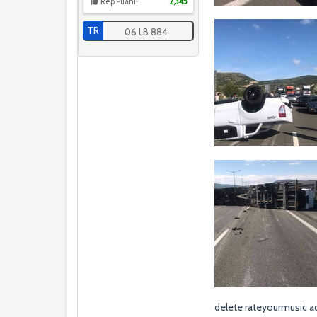
Rep Puanı:
2,345
TR
06 LB 884
delete rateyourmusic a