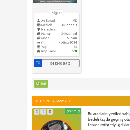
Bilgiler
Ad Soyad:
MK
Meslek:
Mühendis
Nereden:
Marka:
34 İstanbul
Model
Subaru
ve Yıl:
Kodiaq 2024
Yaş:
43
Rep Puanı:
678
TR
34 KHS 860
bul
01-06-2018, Saat: 21:21
çevrimiçi
Bu araclarin yenileri sahi
bedeli kayda geçmiş olacak
farkıda müşteriyi gidiklar 