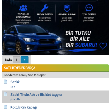
Sayfa:
1
»
SATILIK YEDEK PARÇA
Gönderen:
Konu
/
Son Mesajlar
Satılık
sea
Satılık Thule Atkı ve Bisiklet taşıyıcı
proeiffel
Koltuk Ray Kapağı