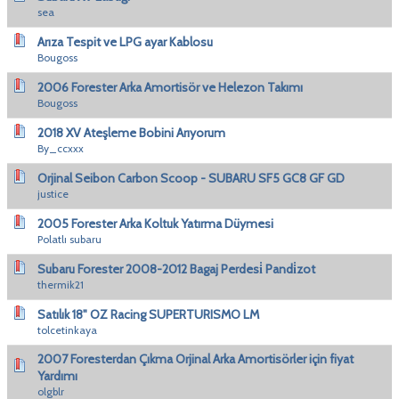
sea
Arıza Tespit ve LPG ayar Kablosu
Bougoss
2006 Forester Arka Amortisör ve Helezon Takımı
Bougoss
2018 XV Ateşleme Bobini Arıyorum
By_ccxxx
Orjinal Seibon Carbon Scoop - SUBARU SF5 GC8 GF GD
justice
2005 Forester Arka Koltuk Yatırma Düymesi
Polatlı subaru
Subaru Forester 2008-2012 Bagaj Perdesi̇ Pandi̇zot
thermik21
Satılık 18" OZ Racing SUPERTURISMO LM
tolcetinkaya
2007 Foresterdan Çıkma Orjinal Arka Amortisörler için fiyat
Yardımı
olgblr