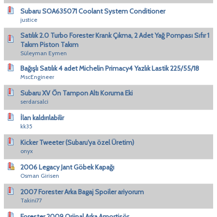
Subaru SOA635071 Coolant System Conditioner
justice
Satılık 2.0 Turbo Forester Krank Çıkma, 2 Adet Yağ Pompası Sıfır 1
Takım Piston Takım
Süleyman Eymen
Bağışlı Satılık 4 adet Michelin Primacy4 Yazlık Lastik 225/55/18
MscEngineer
Subaru XV Ön Tampon Altı Koruma Eki
serdarsalci
İlan kaldırılabilir
kk35
Kicker Tweeter (Subaru'ya özel Üretim)
onyx
2006 Legacy Jant Göbek Kapağı
Osman Girisen
2007 Forester Arka Bagaj Spoiler ariyorum
Takini77
Forester 2009 Orjinal Arka Amortisör