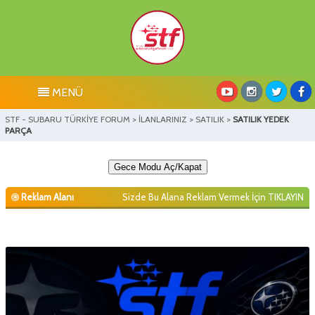
MENÜ
STF - SUBARU TÜRKİYE FORUM
>
İLANLARINIZ
>
SATILIK
>
SATILIK YEDEK
PARÇA
Gece Modu Aç/Kapat
Reklam Alanı
Sizde Bu Alana Reklam Vermek İçin
TIKLAYIN