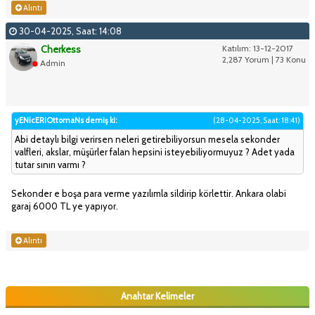
Alıntı
30-04-2025, Saat: 14:08
Cherkess
Katılım: 13-12-2017
2,287 Yorum | 73 Konu
Admin
yENicERiOttomaNs demiş ki:
(28-04-2025, Saat: 18:41)
Abi detaylı bilgi verirsen neleri getirebiliyorsun mesela sekonder
valfleri, akslar, müşürler falan hepsini isteyebiliyormuyuz ? Adet yada
tutar sınırı varmı ?
Sekonder e boşa para verme yazılımla sildirip körlettir. Ankara olabi
garaj 6000 TL ye yapıyor.
Alıntı
Anahtar Kelimeler