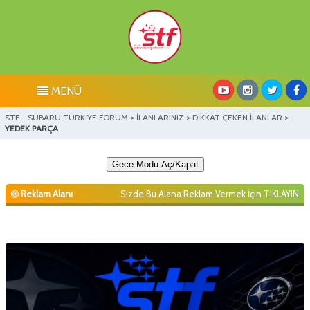
MENÜ
STF - SUBARU TÜRKİYE FORUM
>
İLANLARINIZ
>
DİKKAT ÇEKEN İLANLAR
>
YEDEK PARÇA
Gece Modu Aç/Kapat
Reklam Alanı
Sizde Bu Alana Reklam Vermek İçin
TIKLAYIN