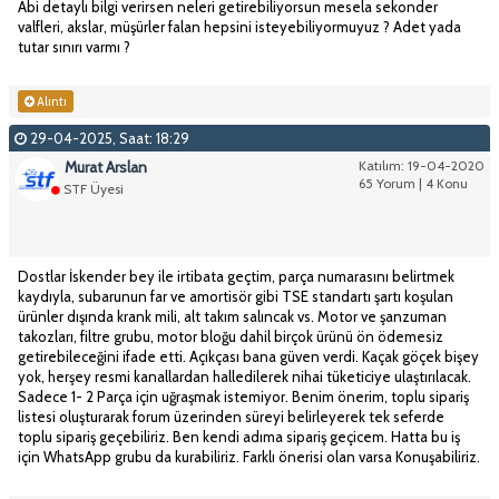
Abi detaylı bilgi verirsen neleri getirebiliyorsun mesela sekonder
valfleri, akslar, müşürler falan hepsini isteyebiliyormuyuz ? Adet yada
tutar sınırı varmı ?
Alıntı
29-04-2025, Saat: 18:29
Murat Arslan
Katılım: 19-04-2020
65 Yorum | 4 Konu
STF Üyesi
Dostlar İskender bey ile irtibata geçtim, parça numarasını belirtmek
kaydıyla, subarunun far ve amortisör gibi TSE standartı şartı koşulan
ürünler dışında krank mili, alt takım salıncak vs. Motor ve şanzuman
takozları, filtre grubu, motor bloğu dahil birçok ürünü ön ödemesiz
getirebileceğini ifade etti. Açıkçası bana güven verdi. Kaçak göçek bişey
yok, herşey resmi kanallardan halledilerek nihai tüketiciye ulaştırılacak.
Sadece 1- 2 Parça için uğraşmak istemiyor. Benim önerim, toplu sipariş
listesi oluşturarak forum üzerinden süreyi belirleyerek tek seferde
toplu sipariş geçebiliriz. Ben kendi adıma sipariş geçicem. Hatta bu iş
için WhatsApp grubu da kurabiliriz. Farklı önerisi olan varsa Konuşabiliriz.