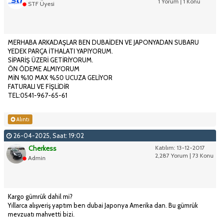
1 Yorum | 1 Konu
STF Üyesi
MERHABA ARKADAŞLAR BEN DUBAİDEN VE JAPONYADAN SUBARU
YEDEK PARÇA İTHALATI YAPIYORUM.
SİPARİŞ ÜZERİ GETİRİYORUM.
ÖN ÖDEME ALMIYORUM
MİN %10 MAX %50 UCUZA GELİYOR
FATURALI VE FİŞLİDİR
TEL:0541-967-65-61
Alıntı
26-04-2025, Saat: 19:02
Cherkess
Katılım: 13-12-2017
2,287 Yorum | 73 Konu
Admin
Kargo gümrük dahil mi?
Yıllarca alışveriş yaptım ben dubai Japonya Amerika dan. Bu gümrük
mevzuatı mahvetti bizi.