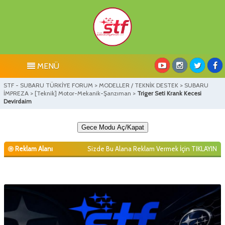
MENÜ
STF - SUBARU TÜRKİYE FORUM
>
MODELLER / TEKNİK DESTEK
>
SUBARU
İMPREZA
>
[Teknik] Motor-Mekanik-Şanzıman
>
Triger Seti Krank Kecesi
Devirdaim
Gece Modu Aç/Kapat
Reklam Alanı
Sizde Bu Alana Reklam Vermek İçin
TIKLAYIN