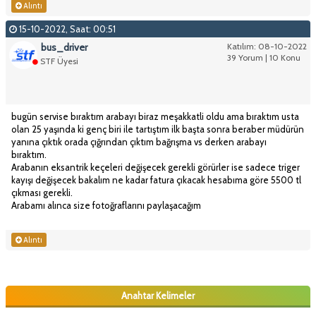
Alıntı
15-10-2022, Saat: 00:51
bus_driver
Katılım: 08-10-2022
39 Yorum | 10 Konu
STF Üyesi
bugün servise bıraktım arabayı biraz meşakkatli oldu ama bıraktım usta
olan 25 yaşında ki genç biri ile tartıştım ilk başta sonra beraber müdürün
yanına çıktık orada çığrından çıktım bağrışma vs derken arabayı
bıraktım.
Arabanın eksantrik keçeleri değişecek gerekli görürler ise sadece triger
kayışı değişecek bakalım ne kadar fatura çıkacak hesabıma göre 5500 tl
çıkması gerekli.
Arabamı alınca size fotoğraflarını paylaşacağım
Alıntı
Anahtar Kelimeler