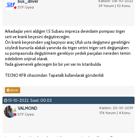
bus_driver
Katılım: 08-10-2022
39 Yorum | 10 Konu
STF Üyesi
Arkadaşlar yeni aldığım 1.5 Subaru impreza devirdaim pompası triger
seti ve krank keçesini değiştireceğim.
Ön krank keçesinden yağ kaçırıyor araç Ufuk usta değişmesi gerektiğini
söyledi bununla alakalı yanında da triger setini triger seti değişmişken
su pompasınıda değiştirmem gerekiyor yedek parçaları nereden temin
edebilirim orijinal olarak.
Yada güvenerek gdecegim bir bir yer var mı İstanbulda
TECNO KF8 cihazımdan Tapatalk kullanılarak gönderildi
Alıntı
13-10-2022, Saat: 00:03
VALMOND
Katılım: 20-10-2019
176 Yorum | 4 Konu
STF Üyesi