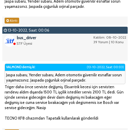
Jaspa subaru, Yender subaru, Adem otomotiv güvenilir esnaflar sorun
yaşamazsınız. Jaspada çoğunluk orjinal parçadır.
Alıntı
13-10-2022, Saat: 00:06
bus_driver
Katılım: 08-10-2022
39 Yorum | 10 Konu
STF Üyesi
VALMOND demiş ki:
(13-10-2022, Saat: 00:03)
Jaspa subaru, Yender subaru, Adem otomotiv güvenilir esnaflar sorun
yaşamazsınız. Jaspada çoğunluk orjinal parçadır.
Triger daha önce serviste değişmiş. Eksantrik kecesi için servisten
randevu aldım dışarıda 1500 TL işçilik istediler servis 2100 TL dedi. Gün
içinde servise gideceğim devir daim değişmiş mi bakacağım eğer
değişmiş ise cuma servise bırakacağım yok degismemis ise Bosch var
servise gideceğim. Nasip
TECNO KF8 cihazımdan Tapatalk kullanılarak gönderildi