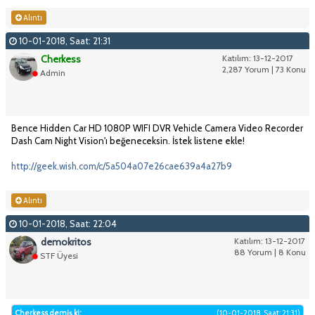
Alıntı
10-01-2018, Saat: 21:31
Cherkess
Katılım: 13-12-2017
2,287 Yorum | 73 Konu
Admin
Bence Hidden Car HD 1080P WIFI DVR Vehicle Camera Video Recorder
Dash Cam Night Vision'ı beğeneceksin. İstek listene ekle!
http://geek.wish.com/c/5a504a07e26cae639a4a27b9
Alıntı
10-01-2018, Saat: 22:04
demokritos
Katılım: 13-12-2017
88 Yorum | 8 Konu
STF Üyesi
Cherkess demiş ki:
(10-01-2018, Saat: 21:31)