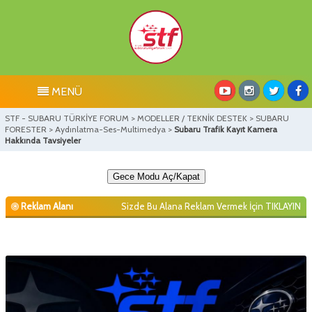
MENÜ
STF - SUBARU TÜRKİYE FORUM
>
MODELLER / TEKNİK DESTEK
>
SUBARU
FORESTER
>
Aydınlatma-Ses-Multimedya
>
Subaru Trafik Kayıt Kamera
Hakkında Tavsiyeler
Gece Modu Aç/Kapat
Reklam Alanı
Sizde Bu Alana Reklam Vermek İçin
TIKLAYIN