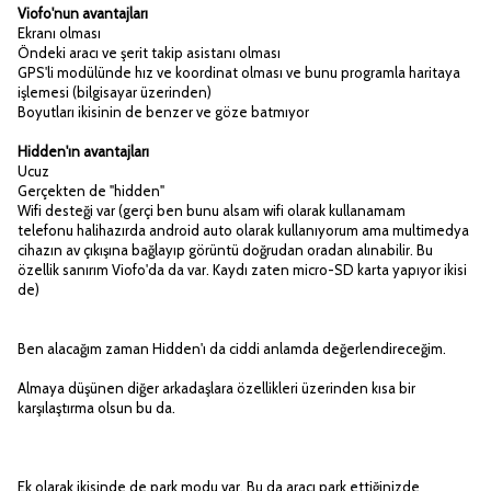
Viofo'nun avantajları
Ekranı olması
Öndeki aracı ve şerit takip asistanı olması
GPS'li modülünde hız ve koordinat olması ve bunu programla haritaya
işlemesi (bilgisayar üzerinden)
Boyutları ikisinin de benzer ve göze batmıyor
Hidden'ın avantajları
Ucuz
Gerçekten de "hidden"
Wifi desteği var (gerçi ben bunu alsam wifi olarak kullanamam
telefonu halihazırda android auto olarak kullanıyorum ama multimedya
cihazın av çıkışına bağlayıp görüntü doğrudan oradan alınabilir. Bu
özellik sanırım Viofo'da da var. Kaydı zaten micro-SD karta yapıyor ikisi
de)
Ben alacağım zaman Hidden'ı da ciddi anlamda değerlendireceğim.
Almaya düşünen diğer arkadaşlara özellikleri üzerinden kısa bir
karşılaştırma olsun bu da.
Ek olarak ikisinde de park modu var. Bu da aracı park ettiğinizde