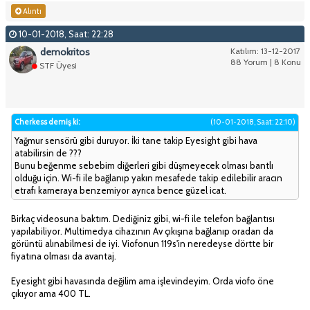
Alıntı
10-01-2018, Saat: 22:28
demokritos
Katılım: 13-12-2017
88 Yorum | 8 Konu
STF Üyesi
Cherkess demiş ki:
(10-01-2018, Saat: 22:10)
Yağmur sensörü gibi duruyor. İki tane takip Eyesight gibi hava
atabilirsin de ???
Bunu beğenme sebebim diğerleri gibi düşmeyecek olması bantlı
olduğu için. Wi-fi ile bağlanıp yakın mesafede takip edilebilir aracın
etrafı kameraya benzemiyor ayrıca bence güzel icat.
Birkaç videosuna baktım. Dediğiniz gibi, wi-fi ile telefon bağlantısı
yapılabiliyor. Multimedya cihazının Av çıkışına bağlanıp oradan da
görüntü alınabilmesi de iyi. Viofonun 119s'in neredeyse dörtte bir
fiyatına olması da avantaj.
Eyesight gibi havasında değilim ama işlevindeyim. Orda viofo öne
çıkıyor ama 400 TL.