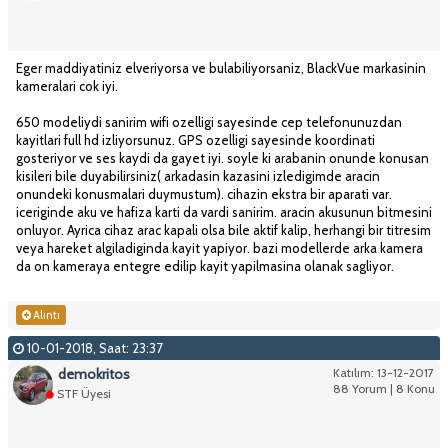
Eger maddiyatiniz elveriyorsa ve bulabiliyorsaniz, BlackVue markasinin
kameralari cok iyi.
650 modeliydi sanirim wifi ozelligi sayesinde cep telefonunuzdan
kayitlari full hd izliyorsunuz. GPS ozelligi sayesinde koordinati
gosteriyor ve ses kaydi da gayet iyi. soyle ki arabanin onunde konusan
kisileri bile duyabilirsiniz( arkadasin kazasini izledigimde aracin
onundeki konusmalari duymustum). cihazin ekstra bir aparati var.
iceriginde aku ve hafiza karti da vardi sanirim. aracin akusunun bitmesini
onluyor. Ayrica cihaz arac kapali olsa bile aktif kalip, herhangi bir titresim
veya hareket algiladiginda kayit yapiyor. bazi modellerde arka kamera
da on kameraya entegre edilip kayit yapilmasina olanak sagliyor.
Alıntı
10-01-2018, Saat: 23:37
demokritos
Katılım: 13-12-2017
88 Yorum | 8 Konu
STF Üyesi