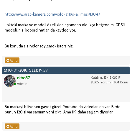
http://www.arac-kamera.com/viofo-a119s-a...mesi/13047
linkteki marka ve modeli özellikleri açısından oldukça beğendim. GPS'li
modeli, hız, kooordinatları da kaydediyor.
Bu konuda siz neler söylemek istersiniz.
Alıntı
10-01-2018, Saat: 19:59
nitro37
Katılım: 13-12-2017
9,827 Yorum | 301 Konu
Admin
Bu markayi biliyorum gayet güzel. Youtube da videoları da var. Birde
bunun 120 si var sanırım yeni çıktı. Ama 119 daha sağlam diyorlar.
Alıntı