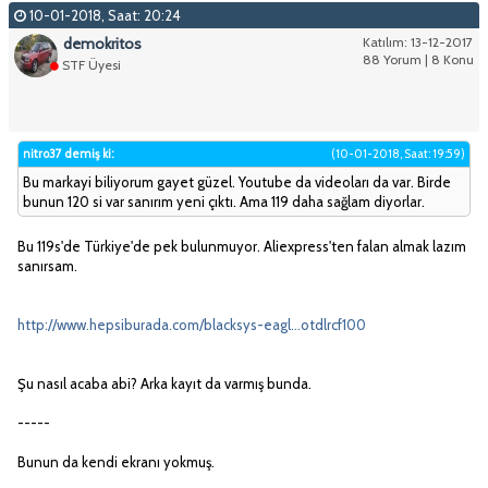
10-01-2018, Saat: 20:24
demokritos
Katılım: 13-12-2017
88 Yorum | 8 Konu
STF Üyesi
nitro37 demiş ki:
(10-01-2018, Saat: 19:59)
Bu markayi biliyorum gayet güzel. Youtube da videoları da var. Birde
bunun 120 si var sanırım yeni çıktı. Ama 119 daha sağlam diyorlar.
Bu 119s'de Türkiye'de pek bulunmuyor. Aliexpress'ten falan almak lazım
sanırsam.
http://www.hepsiburada.com/blacksys-eagl...otdlrcf100
Şu nasıl acaba abi? Arka kayıt da varmış bunda.
-----
Bunun da kendi ekranı yokmuş.