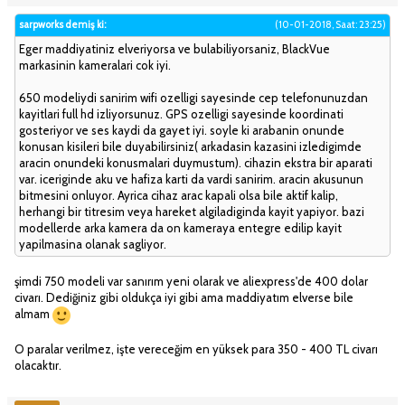
sarpworks demiş ki:
(10-01-2018, Saat: 23:25)
Eger maddiyatiniz elveriyorsa ve bulabiliyorsaniz, BlackVue
markasinin kameralari cok iyi.
650 modeliydi sanirim wifi ozelligi sayesinde cep telefonunuzdan
kayitlari full hd izliyorsunuz. GPS ozelligi sayesinde koordinati
gosteriyor ve ses kaydi da gayet iyi. soyle ki arabanin onunde
konusan kisileri bile duyabilirsiniz( arkadasin kazasini izledigimde
aracin onundeki konusmalari duymustum). cihazin ekstra bir aparati
var. iceriginde aku ve hafiza karti da vardi sanirim. aracin akusunun
bitmesini onluyor. Ayrica cihaz arac kapali olsa bile aktif kalip,
herhangi bir titresim veya hareket algiladiginda kayit yapiyor. bazi
modellerde arka kamera da on kameraya entegre edilip kayit
yapilmasina olanak sagliyor.
şimdi 750 modeli var sanırım yeni olarak ve aliexpress'de 400 dolar
civarı. Dediğiniz gibi oldukça iyi gibi ama maddiyatım elverse bile
almam
O paralar verilmez, işte vereceğim en yüksek para 350 - 400 TL civarı
olacaktır.