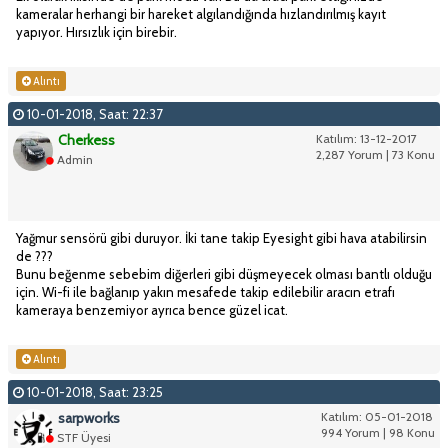
kameralar herhangi bir hareket algılandığında hızlandırılmış kayıt
yapıyor. Hırsızlık için birebir.
Alıntı
10-01-2018, Saat: 22:37
Cherkess
Katılım: 13-12-2017
2,287 Yorum | 73 Konu
Admin
Yağmur sensörü gibi duruyor. İki tane takip Eyesight gibi hava atabilirsin
de ???
Bunu beğenme sebebim diğerleri gibi düşmeyecek olması bantlı olduğu
için. Wi-fi ile bağlanıp yakın mesafede takip edilebilir aracın etrafı
kameraya benzemiyor ayrıca bence güzel icat.
Alıntı
10-01-2018, Saat: 23:25
sarpworks
Katılım: 05-01-2018
994 Yorum | 98 Konu
STF Üyesi