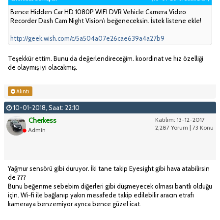
Bence Hidden Car HD 1080P WIFI DVR Vehicle Camera Video
Recorder Dash Cam Night Vision'ı beğeneceksin. İstek listene ekle!
http://geek.wish.com/c/5a504a07e26cae639a4a27b9
Teşekkür ettim. Bunu da değerlendireceğim. koordinat ve hız özelliği
de olaymış iyi olacakmış.
Alıntı
10-01-2018, Saat: 22:10
Cherkess
Katılım: 13-12-2017
2,287 Yorum | 73 Konu
Admin
Yağmur sensörü gibi duruyor. İki tane takip Eyesight gibi hava atabilirsin
de ???
Bunu beğenme sebebim diğerleri gibi düşmeyecek olması bantlı olduğu
için. Wi-fi ile bağlanıp yakın mesafede takip edilebilir aracın etrafı
kameraya benzemiyor ayrıca bence güzel icat.