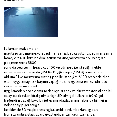
kullanılan malzemeler;
makita rotary makine,yün ped,menzerna beyaz cutting ped,menzerna
heavy cut 400,leiming dual action makine,menzerna polishing sarı
ped,menzerna 3800.
şunu da belirteyim heavy cut 400 ve yün ped ile istediğimi elde
edemedim.zamanın da [USER=355]@kevepsi[/USER] ömer abiden
aldığım P1 ve menzerna cutting ped ile istediğimi %90 oranında elde
ettim.uygulamayı tek başıma yaptığımdan uygulama esnasında foto
çekemedim maalesef.
uygulamadan önce demir tozları için 3D bdx ve aliexpressten alınan kil
calay block kullanıldı.dış trimler için 3D trim gel kullanıldı.ürünü çok
beğendim.bayağı koyu bir jel kıvamında.dayanımı hakkında bir fikrim
yok,deneyip göreceğiz.
lastikler de 3D magic dressing kullanıldı.davlumbazlara cg bare
bones,camlara glass guard uygulandı.jantlar yakın zamanda