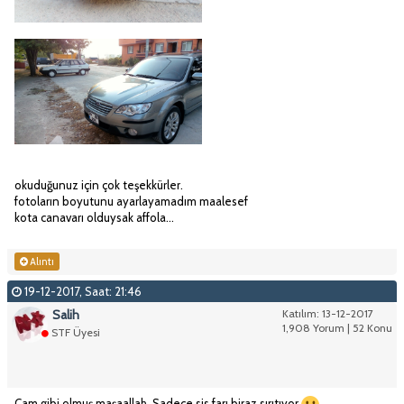
okuduğunuz için çok teşekkürler.
fotoların boyutunu ayarlayamadım maalesef
kota canavarı olduysak affola...
Alıntı
19-12-2017, Saat: 21:46
Salih
Katılım: 13-12-2017
1,908 Yorum | 52 Konu
STF Üyesi
Cam gibi olmuş maşaallah. Sadece sis farı biraz sırıtıyor