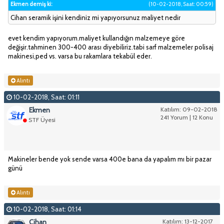
Ekmen demiş ki:
(10-02-2018, Saat: 00:59)
Cihan seramik işini kendiniz mi yapıyorsunuz maliyet nedir
evet kendim yapıyorum.maliyet kullandığın malzemeye göre
değişir.tahminen 300-400 arası diyebiliriz.tabi sarf malzemeler polisaj
makinesi,ped vs. varsa bu rakamlara tekabül eder.
Alıntı
10-02-2018, Saat: 01:11
Ekmen
Katılım: 09-02-2018
241 Yorum | 12 Konu
STF Üyesi
Makineler bende yok sende varsa 400e bana da yapalım mı bir pazar
günü
Alıntı
10-02-2018, Saat: 01:14
Cihan
Katılım: 13-12-2017