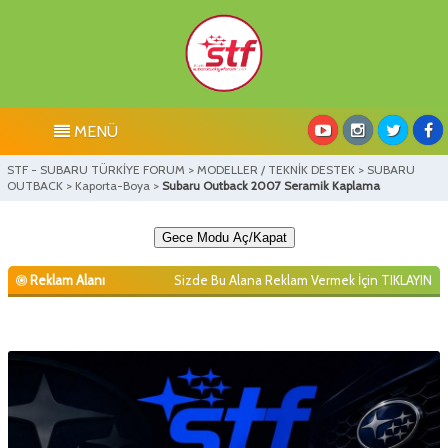
MENÜ
STF - SUBARU TÜRKİYE FORUM
>
MODELLER / TEKNİK DESTEK
>
SUBARU
OUTBACK
>
Kaporta-Boya
>
Subaru Outback 2007 Seramik Kaplama
Gece Modu Aç/Kapat
Reklam Alanı
Sizde Bu Alana Reklam Vermek İçin
TIKLAYIN