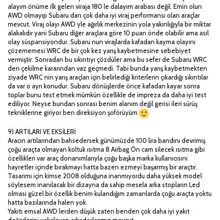
alayım önüme ilk gelen viraja 180 le dalayım arabası değil. Emin olun
AWD olmayıp Subaru dan çok daha iyi viraj performansı olan araçlar
mevcut. Viraj olayı AWD yle ağırlık merkezinin yola yakınlığıyla bir miktar
alakalıdır yani Subaru diğer araçlara göre 10 puan önde olabilir ama asıl
olay süspansiyondur. Subaru nun virajlarda kafadan kayma olayını
çözememesi WRC de bir çok kez yarış kaybetmesine sebebiyet
vermiştir. Sonradan bu sıkıntıyı çözdüler ama bu sefer de Subaru WRC
den çekilme kararından vaz geçmedi. Tabi bunda yarış kaybetmekten
ziyade WRC nin yarış araçları için belirlediği kriterlerin çıkardığı sıkıntılar
da var o ayrı konudur. Subaru dönüşlerde önce kafadan kayar sonra
toplar bunu test etmek mümkün özellikle de impreza da daha iyi test
ediliyor. Neyse bundan sonrası benim alanım değil gerisi ileri sürüş
tekniklerine giriyor ben direksiyon şoförüyüm
9) ARTILARI VE EKSİLERİ
Aracın artılarından bahsedersek günümüzde 100 lira bandını devrimiş
çoğu araçta olmayan koltuk ısıtma 8 Airbag Ön cam silecek ısıtma gibi
özellikleri var araç donanımlarıyla çoğu başka marka kullanıcısını
hayretler içinde bırakmayı hatta bazen ezmeyi başarmış bir araçtır.
Tasarımı için kimse 2008 olduğuna inanmıyordu daha yüksek model
söylesem inanılacak bir dizayna da sahip mesela arka stopların Led
olması güzel bir özellik benim kulandığım zamanlarda çoğu araçta yoktu
hatta bazılarında halen yok.
Yakıtı emsal AWD lerden düşük zaten benden çok daha iyi yakıt
değerlerini yakalayan arkadaşlarımız mevcut.