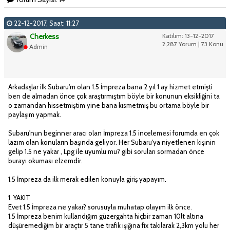
22-12-2017, Saat: 11:27
Cherkess
Katılım: 13-12-2017
2,287 Yorum | 73 Konu
Admin
Arkadaşlar ilk Subaru'm olan 1.5 İmpreza bana 2 yıl 1 ay hizmet etmişti
ben de almadan önce çok araştırmıştım böyle bir konunun eksikliğini ta
o zamandan hissetmiştim yine bana kısmetmiş bu ortama böyle bir
paylaşım yapmak.
Subaru'nun beginner aracı olan İmpreza 1.5 incelemesi forumda en çok
lazım olan konuların başında geliyor. Her Subaru'ya niyetlenen kişinin
gelip 1.5 ne yakar , Lpg ile uyumlu mu? gibi soruları sormadan önce
burayı okuması elzemdir.
1.5 İmpreza da ilk merak edilen konuyla giriş yapayım.
1. YAKIT
Evet 1.5 İmpreza ne yakar? sorusuyla muhatap olayım ilk önce.
1.5 İmpreza benim kullandığım güzergahta hiçbir zaman 10lt altına
düşüremediğim bir araçtır 5 tane trafik ışığına fix takılarak 2,3km yolu her