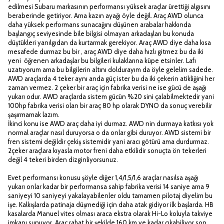
edilmesi Subaru markasının performansı yüksek araçlar ürettiği algısını
beraberinde getiriyor. Ama kazın ayağı öyle değil. Araç AWD olunca
daha yüksek performans sunacağını düşünen arabalar hakkında
başlangıç seviyesinde bile bilgisi olmayan arkadaşları bu konuda
düştükleri yanılgıdan da kurtarmak gerekiyor. Araç AWD diye daha kısa
mesafede durmaz bu bir , araç AWD diye daha hızlı gitmez bu da iki
yeni öğrenen arkadaşlar bu bilgileri kulaklarına küpe etsinler. Lafı
uzatıyorum ama bu bilgilerin altını doldurayım da öyle gelelim sadede.
AWD araçlarda 4 teker aynı anda güç ister bu da iki çekerin atikliğini her
zaman vermez. 2 çeker bir araç için fabrika verisi ne ise gücü de aşağı
yukarı odur. AWD araçlarda sistem gücün %20 sini çalabilmektedir yani
100hp fabrika verisi olan bir araç 80 hp olarak DYNO da sonuç verebilir
şaşırmamak lazım.
İkinci konu ise AWD araç daha iyi durmaz. AWD nin durmaya katkısı yok
normal araçlar nasıl duruyorsa o da onlar gibi duruyor. AWD sistemi bir
fren sistemi değildir çekiş sistemidir yani aracı götürü ama durdurmaz.
2çeker araçlara kıyasla motor freni daha etkilidir sonuçta ön tekerleri
değil 4 tekeri birden dizginliyorsunuz.
Evet performansı konusu şöyle diğer 1,4/1,5/1,6 araçlar nasılsa aşağı
yukarı onlar kadar bir performansa sahip fabrika verisi 14 saniye ama 9
saniyeyi 10 saniyeyi yakalayabilenler oldu tamamen pilotaj diyelim bu
işe. Kalkışlarda patinaja düşmediği için daha atak gidiyor ilk başlarda. HB
kasalarda Manuel vites olması araca ekstra olarak Hi-Lo koluyla takviye
imkanı sunuyor. Araç rahat bir şekilde 160 km ye kadar çıkabiliyor son