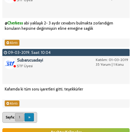
@
Cherkess
abi yaklaşık 2- 3 aydır cevabını bulmakta zorlandığım
konuların hepsine değinmişsin eline emeğine saglık
Alıntı
09-03-2019, Saat: 10:04
Subarucuadayi
Katılım: 01-03-2019
35 Yorum | 1 Konu
STF Üyesi
Kafamda ki tüm soru işaretleri gitti, teşekkürler
Alıntı
Sayfa:
1
»