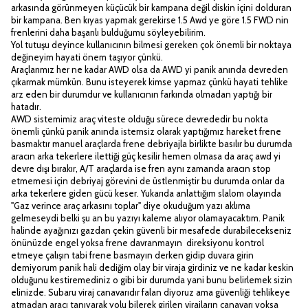
arkasında görünmeyen küçücük bir kampana değil diskin içini dolduran
bir kampana. Ben kıyas yapmak gerekirse 1.5 Awd ye göre 1.5 FWD nin
frenlerini daha başarılı bulduğumu söyleyebilirim.
Yol tutuşu deyince kullanıcının bilmesi gereken çok önemli bir noktaya
değineyim hayati önem taşıyor çünkü.
Araçlarımız her ne kadar AWD olsa da AWD yi panik anında devreden
çıkarmak mümkün. Bunu isteyerek kimse yapmaz çünkü hayati tehlike
arz eden bir durumdur ve kullanıcının farkında olmadan yaptığı bir
hatadır.
AWD sistemimiz araç viteste olduğu sürece devrededir bu nokta
önemli çünkü panik anında istemsiz olarak yaptığımız hareket frene
basmaktır manuel araçlarda frene debriyajla birlikte basılır bu durumda
aracın arka tekerlere ilettiği güç kesilir hemen olmasa da araç awd yi
devre dışı bırakır, A/T araçlarda ise fren aynı zamanda aracın stop
etmemesi için debriyaj görevini de üstlenmiştir bu durumda onlar da
arka tekerlere giden gücü keser. Yukarıda anlattığım slalom olayında
"Gaz verince araç arkasını toplar" diye okuduğum yazı aklıma
gelmeseydi belki şu an bu yazıyı kaleme alıyor olamayacaktım. Panik
halinde ayağınızı gazdan çekin güvenli bir mesafede durabilecekseniz
önünüzde engel yoksa frene davranmayın direksiyonu kontrol
etmeye çalışın tabi frene basmayın derken gidip duvara girin
demiyorum panik hali dediğim olay bir viraja girdiniz ve ne kadar keskin
olduğunu kestiremediniz o gibi bir durumda yani bunu belirlemek sizin
elinizde. Subaru viraj canavarıdır falan diyoruz ama güvenliği tehlikeye
atmadan aracı tanıyarak yolu bilerek girilen virajların canavarı yoksa