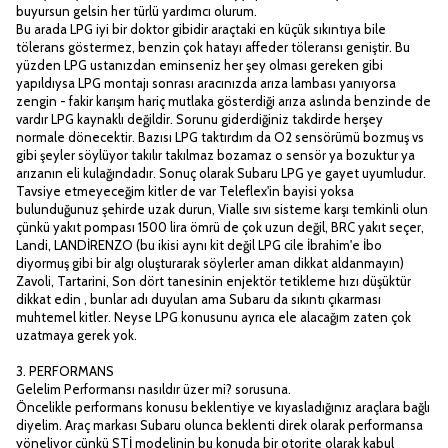
buyursun gelsin her türlü yardımcı olurum.
Bu arada LPG iyi bir doktor gibidir araçtaki en küçük sıkıntıya bile
tölerans göstermez, benzin çok hatayı affeder töleransı geniştir. Bu
yüzden LPG ustanızdan eminseniz her şey olması gereken gibi
yapıldıysa LPG montajı sonrası aracınızda arıza lambası yanıyorsa
zengin - fakir karışım hariç mutlaka gösterdiği arıza aslında benzinde de
vardır LPG kaynaklı değildir. Sorunu giderdiğiniz takdirde herşey
normale dönecektir. Bazısı LPG taktırdım da O2 sensörümü bozmuş vs
gibi şeyler söylüyor takılır takılmaz bozamaz o sensör ya bozuktur ya
arızanın eli kulağındadır. Sonuç olarak Subaru LPG ye gayet uyumludur.
Tavsiye etmeyeceğim kitler de var Teleflex'in bayisi yoksa
bulunduğunuz şehirde uzak durun, Vialle sıvı sisteme karşı temkinli olun
çünkü yakıt pompası 1500 lira ömrü de çok uzun değil, BRC yakıt seçer,
Landi, LANDİRENZO (bu ikisi aynı kit değil LPG cile İbrahim'e İbo
diyormuş gibi bir algı oluşturarak söylerler aman dikkat aldanmayın)
Zavoli, Tartarini, Son dört tanesinin enjektör tetikleme hızı düşüktür
dikkat edin , bunlar adı duyulan ama Subaru da sıkıntı çıkarması
muhtemel kitler. Neyse LPG konusunu ayrıca ele alacağım zaten çok
uzatmaya gerek yok.
3. PERFORMANS
Gelelim Performansı nasıldır üzer mi? sorusuna.
Öncelikle performans konusu beklentiye ve kıyasladığınız araçlara bağlı
diyelim. Araç markası Subaru olunca beklenti direk olarak performansa
yöneliyor çünkü STİ modelinin bu konuda bir otorite olarak kabul