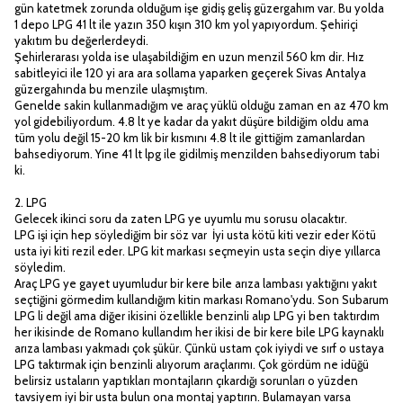
gün katetmek zorunda olduğum işe gidiş geliş güzergahım var. Bu yolda
1 depo LPG 41 lt ile yazın 350 kışın 310 km yol yapıyordum. Şehiriçi
yakıtım bu değerlerdeydi.
Şehirlerarası yolda ise ulaşabildiğim en uzun menzil 560 km dir. Hız
sabitleyici ile 120 yi ara ara sollama yaparken geçerek Sivas Antalya
güzergahında bu menzile ulaşmıştım.
Genelde sakin kullanmadığım ve araç yüklü olduğu zaman en az 470 km
yol gidebiliyordum. 4.8 lt ye kadar da yakıt düşüre bildiğim oldu ama
tüm yolu değil 15-20 km lik bir kısmını 4.8 lt ile gittiğim zamanlardan
bahsediyorum. Yine 41 lt lpg ile gidilmiş menzilden bahsediyorum tabi
ki.
2. LPG
Gelecek ikinci soru da zaten LPG ye uyumlu mu sorusu olacaktır.
LPG işi için hep söylediğim bir söz var İyi usta kötü kiti vezir eder Kötü
usta iyi kiti rezil eder. LPG kit markası seçmeyin usta seçin diye yıllarca
söyledim.
Araç LPG ye gayet uyumludur bir kere bile arıza lambası yaktığını yakıt
seçtiğini görmedim kullandığım kitin markası Romano'ydu. Son Subarum
LPG li değil ama diğer ikisini özellikle benzinli alıp LPG yi ben taktırdım
her ikisinde de Romano kullandım her ikisi de bir kere bile LPG kaynaklı
arıza lambası yakmadı çok şükür. Çünkü ustam çok iyiydi ve sırf o ustaya
LPG taktırmak için benzinli alıyorum araçlarımı. Çok gördüm ne idüğü
belirsiz ustaların yaptıkları montajların çıkardığı sorunları o yüzden
tavsiyem iyi bir usta bulun ona montaj yaptırın. Bulamayan varsa