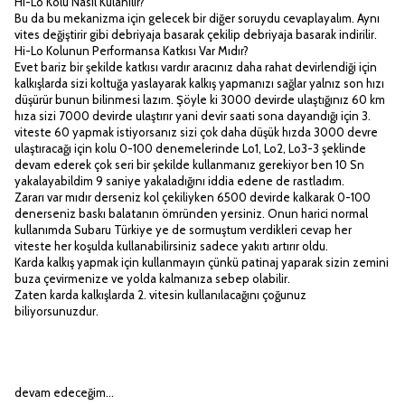
Hi-Lo Kolu Nasıl Kulanılır?
Bu da bu mekanizma için gelecek bir diğer soruydu cevaplayalım. Aynı
vites değiştirir gibi debriyaja basarak çekilip debriyaja basarak indirilir.
Hi-Lo Kolunun Performansa Katkısı Var Mıdır?
Evet bariz bir şekilde katkısı vardır aracınız daha rahat devirlendiği için
kalkışlarda sizi koltuğa yaslayarak kalkış yapmanızı sağlar yalnız son hızı
düşürür bunun bilinmesi lazım. Şöyle ki 3000 devirde ulaştığınız 60 km
hıza sizi 7000 devirde ulaştırır yani devir saati sona dayandığı için 3.
viteste 60 yapmak istiyorsanız sizi çok daha düşük hızda 3000 devre
ulaştıracağı için kolu 0-100 denemelerinde Lo1, Lo2, Lo3-3 şeklinde
devam ederek çok seri bir şekilde kullanmanız gerekiyor ben 10 Sn
yakalayabildim 9 saniye yakaladığını iddia edene de rastladım.
Zararı var mıdır derseniz kol çekiliyken 6500 devirde kalkarak 0-100
denerseniz baskı balatanın ömründen yersiniz. Onun harici normal
kullanımda Subaru Türkiye ye de sormuştum verdikleri cevap her
viteste her koşulda kullanabilirsiniz sadece yakıtı artırır oldu.
Karda kalkış yapmak için kullanmayın çünkü patinaj yaparak sizin zemini
buza çevirmenize ve yolda kalmanıza sebep olabilir.
Zaten karda kalkışlarda 2. vitesin kullanılacağını çoğunuz
biliyorsunuzdur.
devam edeceğim...