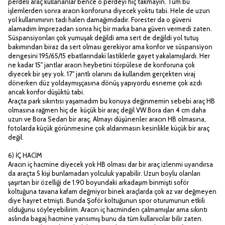
perdeli araç kullananlar bence o perdeyi hiç takmayın. Tüm bu
işlemlerden sonra aracın konforuna diyecek yoktu tabi. Hele de uzun
yol kullanımının tadı halen damağımdadır. Forester da o güveni
alamadım İmprezadan sonra hiç bir marka bana güven vermedi zaten.
Süspansiyonları çok yumuşak değildi ama sert de değildi yol tutuş
bakımından biraz da sert olması gerekiyor ama konfor ve süspansiyon
dengesini 195/65/15 ebatlarındaki lastiklerle gayet yakalamışlardı. Her
ne kadar 15" jantlar aracın heybetini törpülese de konforuna çok
diyecek bir şey yok. 17" jantlı olanını da kullandım gerçekten viraj
dönerken düz yoldaymışçasına dönüş yapıyordu esneme çok azdı
ancak konfor düşüktü tabi.
Araçta park sıkıntısı yaşamadım bu konuya değinmemin sebebi araç HB
olmasına rağmen hiç de küçük bir araç değil VW Bora dan 4 cm daha
uzun ve Bora Sedan bir araç. Almayı düşünenler aracın HB olmasına,
fotolarda küçük görünmesine çok aldanmasın kesinlikle küçük bir araç
değil.
6) İÇ HACİM
Aracın iç hacmine diyecek yok HB olması dar bir araç izlenmi uyandırsa
da araçta 5 kişi bunlamadan yolculuk yapabilir. Uzun boylu olanları
şaşırtan bir özelliği de 1.90 boyundaki arkadaşım binmişti soför
koltuğuna tavana kafam değmiyor binek araçlarda çok az var değmeyen
diye hayret etmişti. Bunda Şoför koltuğunun spor oturumunun etkili
olduğunu söyleyebilirim. Aracın iç hacminden çalmamışlar ama sıkıntı
aslında bagaj hacmine yansımış bunu da tüm kullanıcılar bilir zaten.