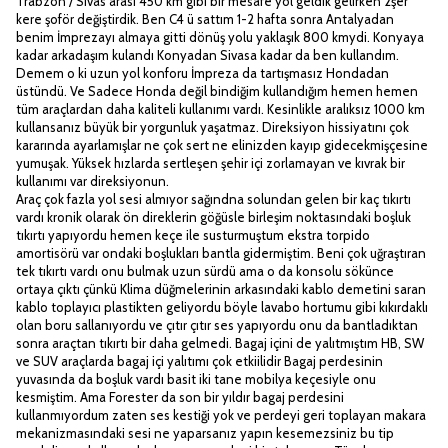
Trabzon / Sivas arası 450 km gibi bir mesafe yol geldik gelirken 2şer
kere şoför değiştirdik. Ben C4 ü sattım 1-2 hafta sonra Antalyadan
benim İmprezayı almaya gitti dönüş yolu yaklaşık 800 kmydi. Konyaya
kadar arkadaşım kulandı Konyadan Sivasa kadar da ben kullandım.
Demem o ki uzun yol konforu İmpreza da tartışmasız Hondadan
üstündü. Ve Sadece Honda değil bindiğim kullandığım hemen hemen
tüm araçlardan daha kaliteli kullanımı vardı. Kesinlikle aralıksız 1000 km
kullansanız büyük bir yorgunluk yaşatmaz. Direksiyon hissiyatını çok
kararında ayarlamışlar ne çok sert ne elinizden kayıp gidecekmişçesine
yumuşak. Yüksek hızlarda sertleşen şehir içi zorlamayan ve kıvrak bir
kullanımı var direksiyonun.
Araç çok fazla yol sesi almıyor sağındna solundan gelen bir kaç tıkırtı
vardı kronik olarak ön direklerin göğüsle birleşim noktasındaki boşluk
tıkırtı yapıyordu hemen keçe ile susturmuştum ekstra torpido
amortisörü var ondaki boşlukları bantla gidermiştim. Beni çok uğraştıran
tek tıkırtı vardı onu bulmak uzun sürdü ama o da konsolu sökünce
ortaya çıktı çünkü Klima düğmelerinin arkasındaki kablo demetini saran
kablo toplayıcı plastikten geliyordu böyle lavabo hortumu gibi kıkırdaklı
olan boru sallanıyordu ve çıtır çıtır ses yapıyordu onu da bantladıktan
sonra araçtan tıkırtı bir daha gelmedi. Bagaj içini de yalıtmıştım HB, SW
ve SUV araçlarda bagaj içi yalıtımı çok etkiilidir Bagaj perdesinin
yuvasında da boşluk vardı basit iki tane mobilya keçesiyle onu
kesmiştim. Ama Forester da son bir yıldır bagaj perdesini
kullanmıyordum zaten ses kestiği yok ve perdeyi geri toplayan makara
mekanizmasındaki sesi ne yaparsanız yapın kesemezsiniz bu tip