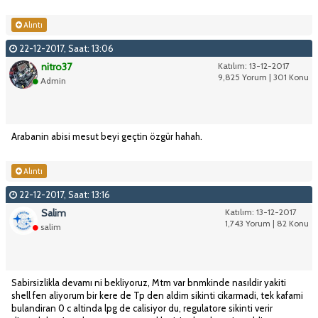
Alıntı
22-12-2017, Saat: 13:06
nitro37
Katılım: 13-12-2017
9,825 Yorum | 301 Konu
Admin
Arabanin abisi mesut beyi geçtin özgür hahah.
Alıntı
22-12-2017, Saat: 13:16
Salim
Katılım: 13-12-2017
1,743 Yorum | 82 Konu
salim
Sabirsizlikla devamı ni bekliyoruz, Mtm var bnmkinde nasıldir yakiti
shell fen aliyorum bir kere de Tp den aldim sikinti cikarmadi, tek kafami
bulandiran 0 c altinda lpg de calisiyor du, regulatore sikinti verir