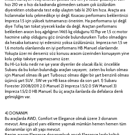
hızı 210 ve o hızı da kadranda görmeden satsam çok üzülürdüm
diyerekten otobanda test edip ulaştım tabi ki 210 km hıza. Araçta ara
hızlanmalar kolu çekmedikçe iyi değil. Kısacası performans beklentinizi
İmpreza 1.5 için yüksek tutmamanızı öneririm. Ha performansı iyi değil
diye Tofaş tan tokat yiyecek kadar da değil. Araçtan performans
beklerken aracın boş ağırlığının 1465 kg olduğunu 107hp ve 1,5 cc motor
hacmine sahip olduğunu göz önünde bulundururken Turbo olmadığını
da hesaba katsanız iyi edersiniz yoksa üzülürsünüz. İmpreza nın 1,5 ve
1,6 motorlu olanlarında en iyi performans HB Manuel olanlarındır.
Yokuşta üzer mi derseniz söz konusu aracım üzerinden konuşayım yine
kolu çekip takviye yapmazsanız üzer.
Bu Hİ-Lo kolu nedir ne işe yarar diyenler de olacak illa ki; öncelikle
Subaru da bu kolun bulunduğu araçları sayayım; zaten bu kolun olması
için Manuel olması ilk şart Turbosuz olması diğer bir şart benzinli olması
üçüncü şart SUV , SW ve ya HB kasa olması da son şart. 1) Subaru
Forester 2008/2011 2.0 Manuel 2) İmpreza 1.5/2.0 SW Manuel 3)
İmpreza 1.5/2.0 HB Manuel. Bu üç araçta ilanlarda da defalarca denk
gelmişliğim var.
4) DONANIM
Bu araçlarda AWD, Comfort ve Elegance olmak üzere 3 donanım
mevcut. Ama güzel yanı ekleme yapmak mümkün hemen hemen tüm
donanımlar için alt yapı mevcut.
Benim aracım Elegance donanımlıydı ancak Elegance larda koltuk