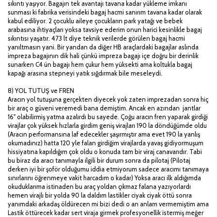
sıkıntı yaşıyor. Bagajın tek avantajı tavana kadar yükleme imkanı
sunması ki fabrika verisindeki bagaj hacmi sanırım tavana kadar olarak
kabul ediliyor. 2 çocuklu aileye çocukların park yatağı ve bebek
arabasına ihtiyaçları yoksa tavsiye ederim onun harici kesinlikle bagaj
sıkıntısı yaşatır. 473 lt diye teknik verilerde görülen bagaj hacmi
yanıltmasın yani. Bir yandan da diğer HB araçlardaki bagajlar aslında
impreza bagajının dik hali çünkü impreza bagajı içe doğru bir derinlik
sunarken C4 ün bagajı hem çukur hem yüksekti ama koltukla bagaj
kapağı arasına stepneyi yatık sığdırmak bile meseleydi.
8) YOL TUTUŞ ve FREN
Aracın yol tutuşuna gerçekten diyecek yok zaten imprezadan sonra hiç
bir araç o güveni veremedi bana demiştim. Ancak en azından jantlar
16" olabilirmiş yatma azalırdı bu sayede. Çoğu aracın fren yaparak girdiği
virajlar çok yüksek hızlarla girdim geniş virajları 190 la döndüğümde oldu
(Aracın performansına laf edecekler şaşırmıştır ama evet 190 la yanlış
okumadınız) hatta 120 yle falan girdiğim virajlarda yavaş gidiyormuşum
hissiyatına kapıldığım çok oldu o konuda tam bir viraj canavarıdır. Tabi
bu biraz da aracı tanımayla ilgili bir durum sonra da pilotaj (Pilotaj
derken iyi bir şoför olduğumu iddia etmiyorum sadece aracımı tanımaya
sınırlarını öğrenmeye vakit harcadım o kadar) Yoksa aracı ilk aldığımda
okuduklarıma istinaden bu araç yoldan çıkmaz falana yazıyorlardı
hemen virajlı bir yolda 90 la daldım lastikler ciyak ciyak öttü sonra
yanımdaki arkadaş öldürecen mi bizi dedi o an anlam vermemiştim ama
Lastik öttürecek kadar sert viraja girmek profesyonellik istermiş meğer