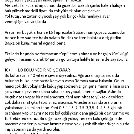
Mercekli far kullanılmış olması da güzel bir özellik çünkü halen halojen
farlı yüksek modelli fiyatı da çok yüksek olan araçlar var.
Yol tutuşuna zaten diyecek şey yok bir çok lüks markaya ayar
vermişliğim var virajlarda.
Aracın en büyük artısı ise 1,5 İmprezalar Subaru nun çöpsüz üzümüdür
bence ben sadece baskı balata ön disk ve fren balatası değiştirdim.
Başka bir kuruş masraf açmadı bana.
Eksilerin başında performansın türpülenmiş olması ve bagajın küçüklüğü
geliyor. Tasarım olarak 15" jantın görüntüyü hafifletmesini de sayabiliriz.
10) Hİ - LO KOLU NEDİR NE İŞE YARAR
Bu kol aracınızı 10 vitese çevirir diyebiliriz. Ağır arazi taşıtlarında da
bulunan bu kol aracınızda Karavan varsa Römork varsa kulanılır. Onun
harici çok dik yokuşlarda kalkış yapabilmeniz için şanzımanınızı kısa oran
şanzımana çevirerek daha rahat kalkış yapabilmenizi sağlar. Aslında
buçuk vites yapar bir nevi aracınızı. Yani aynı viteste yüksek devirlere
çok daha rahat çıkartabilirsiniz aracınızı. Vitesler arasında ara oranları
yakalamanıza imkan tanır. Yani 0,5-1-1,5-2-2,5-3,3,5-4-4,5-5 gibi bir
oranlama yapılır aynı viteste kol çekiliyken daha güçlü bir devirlenme ve
tork elde edersiniz. Bir diğer özelliği yokuş inerken kolu çektiğinizde
aracınız devirlenip akmaz hızınız neyse yokuş çok dik olmadıkça o hızda
iniş yapmanıza da yardımcı olur.