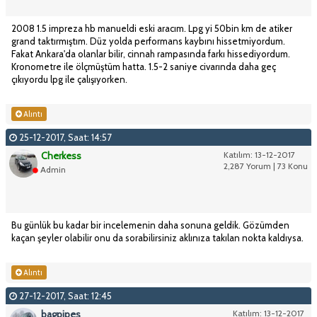
2008 1.5 impreza hb manueldi eski aracım. Lpg yi 50bin km de atiker
grand taktırmıştım. Düz yolda performans kaybını hissetmiyordum.
Fakat Ankara'da olanlar bilir, cinnah rampasında farkı hissediyordum.
Kronometre ile ölçmüştüm hatta. 1.5-2 saniye civarında daha geç
çıkıyordu lpg ile çalışıyorken.
Alıntı
25-12-2017, Saat: 14:57
Cherkess
Katılım: 13-12-2017
2,287 Yorum | 73 Konu
Admin
Bu günlük bu kadar bir incelemenin daha sonuna geldik. Gözümden
kaçan şeyler olabilir onu da sorabilirsiniz aklınıza takılan nokta kaldıysa.
Alıntı
27-12-2017, Saat: 12:45
bagpipes
Katılım: 13-12-2017