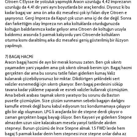
Citroen C Elysse ile yolculuk yapmıştık Aracın uzunluğu 4,42 İmprezanın
uzunluğu da 4,41 dir yani aynı boyutlarda bir araç kendisi. Diyoruz ki bu
kadar bagaj var ama ön arka diz mesafesi çok iyi falan diye Citroen e
şaşırıyoruz. Gerçi İmpreza da Kaput çok uzun ama içi de dar değil. Sonra
dan farkettiğim olay İmpreza nın arka koltuklarda oturduğunuzda
koltuğun baldırlarımıza kadar geliyor ama Citroen de koltuğun ucuyla
baldırımız arasında 5 parmak kalıyordu yani Citroende koltukların
oturma kısmı daraltılmış arka diz mesafesi geniş gösterilmiş bir ilüzyon
yapılmıştı.
7) BAGAJ HACMİ
Aracın bagaj hacmi de ayrı bir merak konusu zaten. Ben çok sıkıntı
yaşamadım yani yaşadım ama çok sıkıntı olmadı benim için. Bagaj hacmi
gerçekten dar ama bu sorunu tatile falan giderken kumaş Valiz
kulanarak çözebiliyorsunuz bir miktar. Dikdörtgen şeklindeki sert
valizler esnemediği için sıkıntı çıkarıyor. Ben bagaj perdesini söküp
tavana kadar yükleme yaparak ve esnek valizler kullanrak çözmüştüm.
Ama bebek arabası taşımak sıkıntı yaratıyor bu sorunu da Baston
pusetle çözmüştüm. Size çözüm sunmamın sebebi bagajın darlığını
kamufle etmek değil bunu kabul ediyorum toz kondurmamaya çalışıyor
gibi bir algı oluşmasın. LPG li araçlarda bir de stepne derdi çıkıyor o
zaman gerçekten bagaj bayağı ölüyor. Ben Kayseri ye giderken Stepne
almazdım uzun süre kalacaksam mesela yarıyıl tatilinde alırdım
stepneyi. Bunun çözümü de İnce Stepne almak. 1.5 FWD lerde hem
bagaj 5 parmak kadar derin hem stepnesi ince stepne onlar daha az