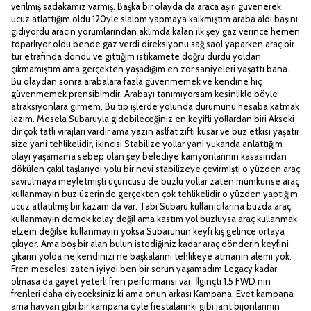
verilmiş sadakamız varmış. Başka bir olayda da araca aşırı güvenerek
ucuz atlattığım oldu 120yle slalom yapmaya kalkmıştım araba aldı başını
gidiyordu aracın yorumlarından aklımda kalan ilk şey gaz verince hemen
toparlıyor oldu bende gaz verdi direksiyonu sağ saol yaparken araç bir
tur etrafında döndü ve gittiğim istikamete doğru durdu yoldan
çıkmamıştım ama gerçekten yaşadığım en zor saniyeleri yaşattı bana.
Bu olaydan sonra arabalara fazla güvenmemek ve kendine hiç
güvenmemek prensibimdir. Arabayı tanımıyorsam kesinlikle böyle
atraksiyonlara girmem. Bu tip işlerde yolunda durumunu hesaba katmak
lazım. Mesela Subaruyla gidebileceğiniz en keyifli yollardan biri Akseki
dir çok tatlı virajları vardır ama yazın aslfat zifti kusar ve buz etkisi yaşatır
size yani tehlikelidir, ikincisi Stabilize yollar yani yukarıda anlattığım
olayı yaşamama sebep olan şey belediye kamyonlarının kasasından
dökülen çakıl taşlarıydı yolu bir nevi stabilizeye çevirmişti o yüzden araç
savrulmaya meyletmişti üçüncüsü de buzlu yollar zaten mümkünse araç
kullanmayın buz üzerinde gerçekten çok tehlikelidir o yüzden yaptığım
ucuz atlatılmış bir kazam da var. Tabi Subaru kullanıcılarına buzda araç
kullanmayın demek kolay değil ama kastım yol buzluysa araç kullanmak
elzem değilse kullanmayın yoksa Subarunun keyfi kış gelince ortaya
çıkıyor. Ama boş bir alan bulun istediğiniz kadar araç dönderin keyfini
çıkarın yolda ne kendinizi ne başkalarını tehlikeye atmanın alemi yok.
Fren meselesi zaten iyiydi ben bir sorun yaşamadım Legacy kadar
olmasa da gayet yeterli fren performansı var. İlginçti 1.5 FWD nin
frenleri daha diyeceksiniz ki ama onun arkası Kampana. Evet kampana
ama hayvan gibi bir kampana öyle fiestalarınki gibi jant bijonlarının