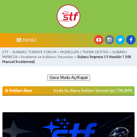
MENÜ
STF - SUBARU TÜRKİYE FORUM
>
MODELLER / TEKNİK DESTEK
>
SUBARU
İMPREZA
>
İnceleme ve Kullanıcı Yorumları
>
Subaru İmpreza 1.5 Nasıldır ? (HB
Manuel İncelemesi)
Gece Modu Aç/Kapat
Reklam Alanı
Sizde Bu Alana Reklam Vermek İçin
TIKLAYIN