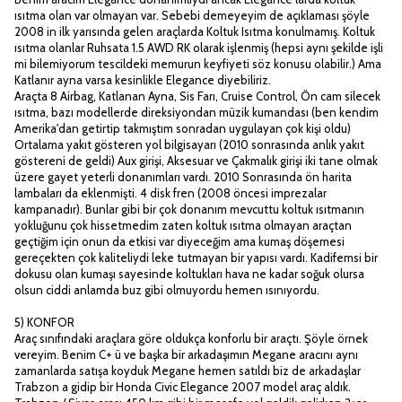
ısıtma olan var olmayan var. Sebebi demeyeyim de açıklaması şöyle
2008 in ilk yarısında gelen araçlarda Koltuk Isıtma konulmamış. Koltuk
ısıtma olanlar Ruhsata 1.5 AWD RK olarak işlenmiş (hepsi aynı şekilde işli
mi bilemiyorum tescildeki memurun keyfiyeti söz konusu olabilir.) Ama
Katlanır ayna varsa kesinlikle Elegance diyebiliriz.
Araçta 8 Airbag, Katlanan Ayna, Sis Farı, Cruise Control, Ön cam silecek
ısıtma, bazı modellerde direksiyondan müzik kumandası (ben kendim
Amerika'dan getirtip takmıştım sonradan uygulayan çok kişi oldu)
Ortalama yakıt gösteren yol bilgisayarı (2010 sonrasında anlık yakıt
göstereni de geldi) Aux girişi, Aksesuar ve Çakmalık girişi iki tane olmak
üzere gayet yeterli donanımları vardı. 2010 Sonrasında ön harita
lambaları da eklenmişti. 4 disk fren (2008 öncesi imprezalar
kampanadır). Bunlar gibi bir çok donanım mevcuttu koltuk ısıtmanın
yokluğunu çok hissetmedim zaten koltuk ısıtma olmayan araçtan
geçtiğim için onun da etkisi var diyeceğim ama kumaş döşemesi
gereçekten çok kaliteliydi leke tutmayan bir yapısı vardı. Kadifemsi bir
dokusu olan kumaşı sayesinde koltukları hava ne kadar soğuk olursa
olsun ciddi anlamda buz gibi olmuyordu hemen ısınıyordu.
5) KONFOR
Araç sınıfındaki araçlara göre oldukça konforlu bir araçtı. Şöyle örnek
vereyim. Benim C+ ü ve başka bir arkadaşımın Megane aracını aynı
zamanlarda satışa koyduk Megane hemen satıldı biz de arkadaşlar
Trabzon a gidip bir Honda Civic Elegance 2007 model araç aldık.