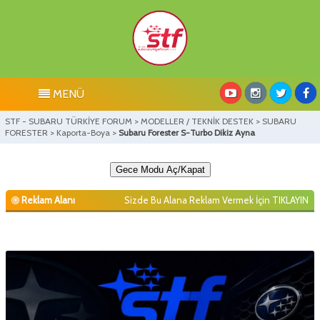
MENÜ
STF - SUBARU TÜRKİYE FORUM
>
MODELLER / TEKNİK DESTEK
>
SUBARU
FORESTER
>
Kaporta-Boya
>
Subaru Forester S-Turbo Dikiz Ayna
Gece Modu Aç/Kapat
Reklam Alanı
Sizde Bu Alana Reklam Vermek İçin
TIKLAYIN