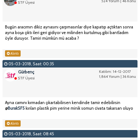
524 Yorum | 46 Konu
STF Üyesi
Bugün aracımın dikiz aynasını çarpmasınlar diye kapatıp açtıktan sonra
ayna boşa çıktı ileri geri gidiyor ve milinden kurtulmuş gibi bantladım
öyle duruyor. Tamiri mümkün mü acaba ?
Alıntı
05-03-2018, Saat: 00:35
Gürbenç
Katılım: 14-12-2017
1,864 Yorum | 36 Konu
STF Üyesi
Ayna camını kırmadan çıkartabilirsen kendinde tamir edebilirsin
@
BurakSF5
kırılan plastik pim yerine minik somun civata takarsan oluyo
Alıntı
05-03-2018, Saat: 08:45