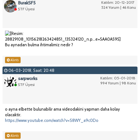
BurakSF5
Katılım: 20-12-2017
524 Yorum | 46 Konu
STF Üyesi
Bu aynadan bulma ihtimalimiz nedir ?
Alıntı
06-03-2018, Saat: 20:48
sarpworks
Katılım: 05-01-2018
994 Yorum | 98 Konu
STF Üyesi
o ayna elbette bulunabilir ama videodakini yapman daha kolay
olacaktir.
https://www.youtube.com/watch?v=S8WY_a9c0Do
Alıntı