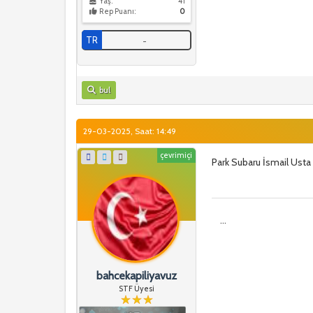
Yaş:
41
Rep Puanı:
0
TR
-
bul
29-03-2025, Saat: 14:49
çevrimiçi
Park Subaru İsmail Usta 
...
bahcekapiliyavuz
STF Üyesi