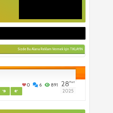
Sizde Bu Alana Reklam Vermek İçin
TIKLAYIN
28
Mart
0
6
891
2025