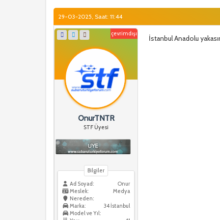
29-03-2025, Saat: 11:44
çevrimdışı
İstanbul Anadolu yakası
OnurTNTR
STF Üyesi
Bilgiler
Ad Soyad:
Onur
Meslek:
Medya
Nereden:
Marka:
34 İstanbul
Model ve Yıl: