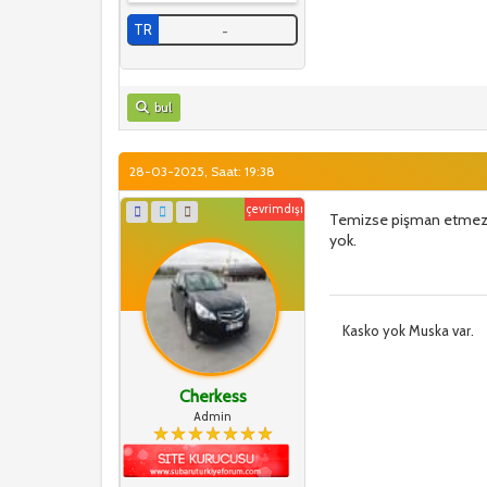
TR
-
bul
28-03-2025, Saat: 19:38
çevrimdışı
Temizse pişman etmez, 
yok.
Kasko yok Muska var.
Cherkess
Admin