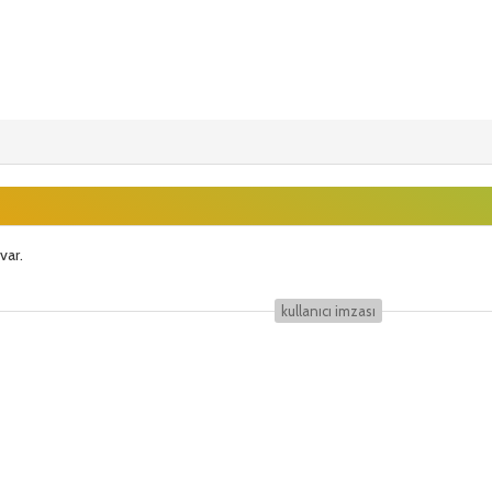
var.
kullanıcı i̇mzası