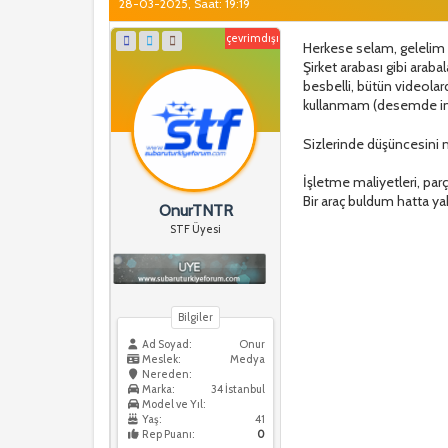
28-03-2025, Saat: 19:19
çevrimdışı
Herkese selam, gelelim 2
Şirket arabası gibi arab
besbelli, bütün videola
kullanmam (desemde 
Sizlerinde düşüncesini
İşletme maliyetleri, par
Bir araç buldum hatta ya
OnurTNTR
STF Üyesi
Bilgiler
Ad Soyad:
Onur
Meslek:
Medya
Nereden:
Marka:
34 İstanbul
Model ve Yıl:
Yaş:
41
Rep Puanı:
0