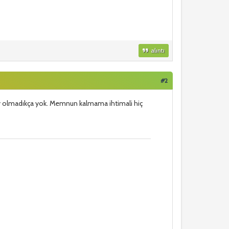
alıntı
#2
ey olmadıkça yok. Memnun kalmama ihtimali hiç