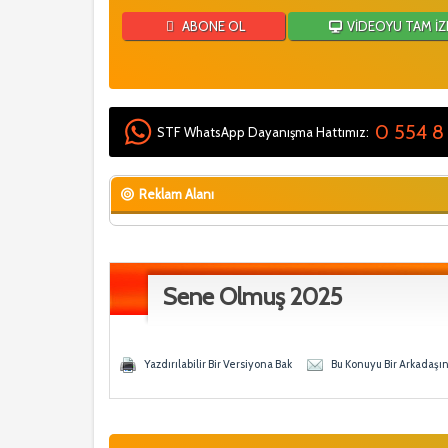
ABONE OL
VİDEOYU TAM İZ
0 554 8
STF WhatsApp Dayanışma Hattımız:
Reklam Alanı
Sene Olmuş 2025
Oy - 0 Ortalama
ğen
Yazdırılabilir Bir Versiyona Bak
Bu Konuyu Bir Arkadaşı