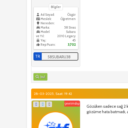
Bilgiler
Ad Soyad:
Özgür
Meslek:
Öğretmen
Nereden:
Marka:
58 Sivas
Model
Subaru
ve Yıl:
2010 Legacy
Yaş:
45
Rep Puanı:
3,702
TR
58SUBARU38
bul
28-03-2025, Saat: 19:42
çevrimdışı
Gözüken sadece sağ 2 kap
gözüme hata batmadı, am