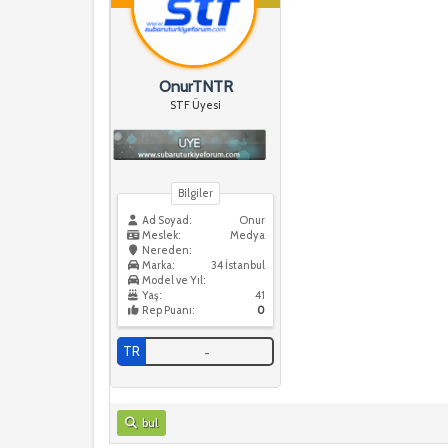
OnurTNTR
STF Üyesi
Bilgiler
Ad Soyad:
Onur
Meslek:
Medya
Nereden:
Marka:
34 İstanbul
Model ve Yıl:
Yaş:
41
Rep Puanı:
0
TR
-
bul