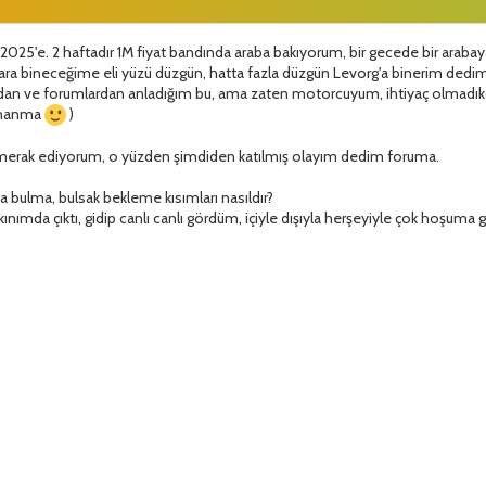
025'e. 2 haftadır 1M fiyat bandında araba bakıyorum, bir gecede bir arabaya
alara bineceğime eli yüzü düzgün, hatta fazla düzgün Levorg'a binerim dedi
rdan ve forumlardan anladığım bu, ama zaten motorcuyum, ihtiyaç olmadıkç
inanma
)
 merak ediyorum, o yüzden şimdiden katılmış olayım dedim foruma.
ça bulma, bulsak bekleme kısımları nasıldır?
kınımda çıktı, gidip canlı canlı gördüm, içiyle dışıyla herşeyiyle çok hoşuma