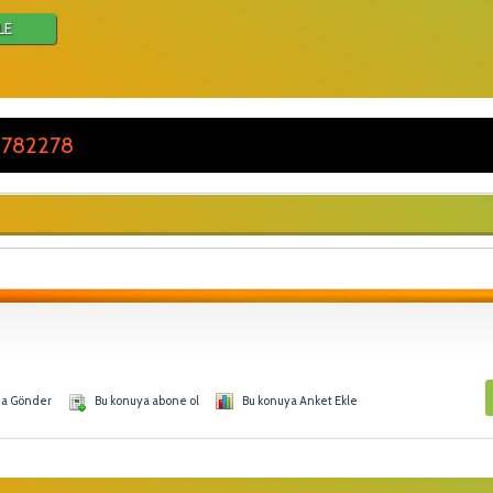
LE
 782278
na Gönder
Bu konuya abone ol
Bu konuya Anket Ekle