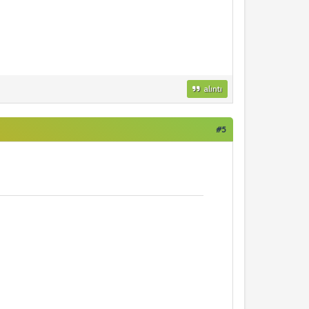
alıntı
#5