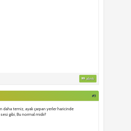
alıntı
#3
en daha temiz, ayak çarpan yerler haricinde
esi gibi, Bu normal midir?