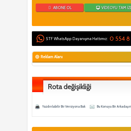
ABONE OL
VİDEOYU TAM İZ
0 554 8
STF WhatsApp Dayanışma Hattımız:
Reklam Alanı
Rota değişikliği
 - 0 Ortalama
en
Yazdırılabilir Bir Versiyona Bak
Bu Konuyu Bir Arkadaşı