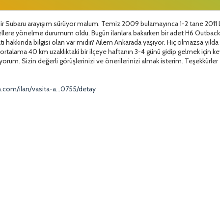
ir Subaru arayışım sürüyor malum. Temiz 2009 bulamayınca 1-2 tane 2011 
ellere yönelme durumum oldu. Bugün ilanlara bakarken bir adet H6 Outbac
atı hakkında bilgisi olan var mıdır? Ailem Ankarada yaşıyor. Hiç olmazsa yıl
ortalama 40 km uzaklıktaki bir ilçeye haftanın 3-4 günü gidip gelmek için
iyorum. Sizin değerli görüşlerinizi ve önerilerinizi almak isterim. Teşekkürler
.com/ilan/vasita-a...0755/detay