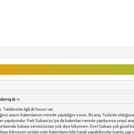
demiş ki:
Talebinizle ilgili iki husus var;
iğiniz aracın bakımlarının nerede yapıldığını sorun. Bu araç Tuzla'da olduğun
n yapılıyordur. Park Subaru'yu (ya da bakımları nerede yapılıyorsa orayı) aray
akınlarında Subaru servisi/ustası yok diye biliyorum. Evet Subaru çok güzel bi
kayı bilmeyen ustalar rutin bakımlarını bile hatalı yapabiliyorlar (yanlış yağ se