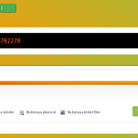
LE
 782278
na Gönder
Bu konuya abone ol
Bu konuya Anket Ekle