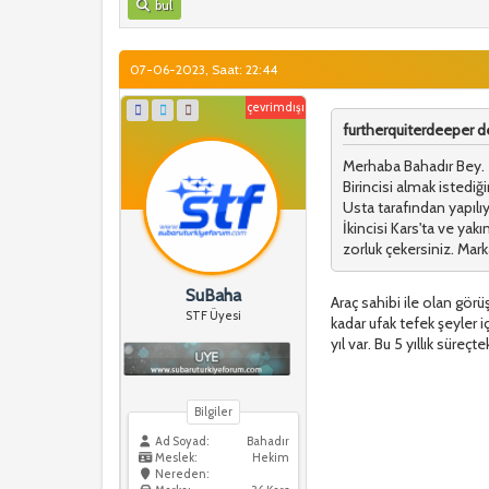
bul
07-06-2023, Saat: 22:44
çevrimdışı
furtherquiterdeeper de
Merhaba Bahadır Bey. Ta
Birincisi almak istediğ
Usta tarafından yapılıy
İkincisi Kars'ta ve yak
zorluk çekersiniz. Marka
SuBaha
Araç sahibi ile olan gö
STF Üyesi
kadar ufak tefek şeyler
yıl var. Bu 5 yıllık süreç
Bilgiler
Ad Soyad:
Bahadır
Meslek:
Hekim
Nereden: