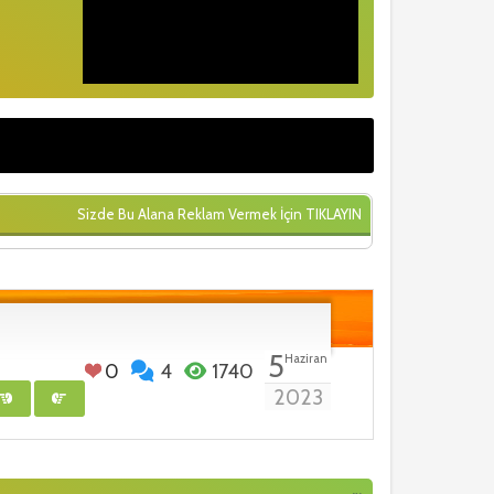
Sizde Bu Alana Reklam Vermek İçin
TIKLAYIN
5
Haziran
0
4
1740
2023