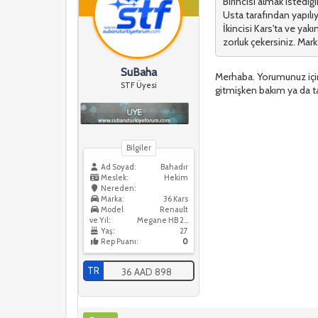
Birincisi almak istediğ
Usta tarafından yapılıy
İkincisi Kars'ta ve yak
zorluk çekersiniz. Marka
SuBaha
Merhaba. Yorumunuz için 
STF Üyesi
gitmişken bakım ya da ta
Bilgiler
Ad Soyad:
Bahadır
Meslek:
Hekim
Nereden:
Marka:
36 Kars
Model
Renault
ve Yıl:
Megane HB 2018
Yaş:
27
Rep Puanı:
0
TR
36 AAD 898