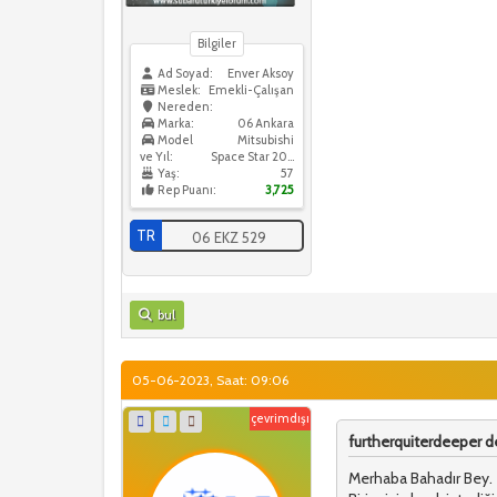
Bilgiler
Ad Soyad:
Enver Aksoy
Meslek:
Emekli-Çalışan
Nereden:
Marka:
06 Ankara
Model
Mitsubishi
ve Yıl:
Space Star 2022
Yaş:
57
Rep Puanı:
3,725
TR
06 EKZ 529
bul
05-06-2023, Saat: 09:06
çevrimdışı
furtherquiterdeeper de
Merhaba Bahadır Bey. Ta