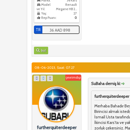
Marka:
36 Kars
Model
Renault
ve Yıl:
Megane HB 2018
Yaş:
27
Rep Puanı:
0
TR
36 AAD 898
bul
08-06-2023, Saat: 07:27
çevrimdışı
SuBaha demiş ki:
furtherquiterdeeper 
Merhaba Bahadır Bey. 
Birincisi almak isted
İsmail Usta tarafında
İkincisi Kars'ta ve y
furtherquiterdeeper
zorluk çekersiniz. Mar