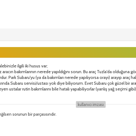
binizle ilgili iki husus var;
iz aracın bakımlarının nerede yapıldığını sorun. Bu araç Tuzla'da olduğuna gö
dur. Park Subaru'yu (ya da bakımları nerede yapılıyorsa orayı) arayıp araç hak
larında Subaru servisi/ustası yok diye biliyorum. Evet Subaru çok güzel bir ar
en ustalar rutin bakımlarını bile hatalı yapabiliyorlar (yanlış yağ seçimi gibi).
kullanıcı i̇mzası
ğilsen sorunun bir parçasısındır.