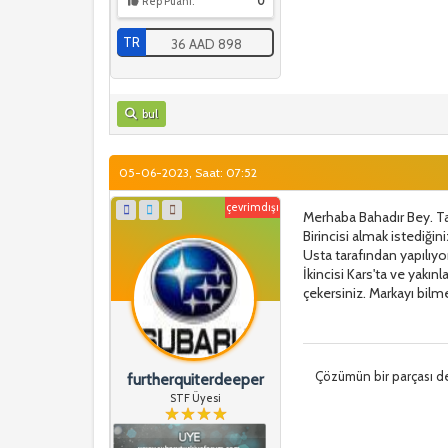
Rep Puanı:
0
TR
36 AAD 898
bul
05-06-2023, Saat: 07:52
çevrimdışı
Merhaba Bahadır Bey. Tale
Birincisi almak istediğin
Usta tarafından yapılıyor
İkincisi Kars'ta ve yakın
çekersiniz. Markayı bilmey
Çözümün bir parçası de
furtherquiterdeeper
STF Üyesi