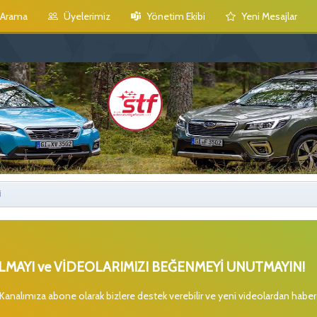
Arama
Üyelerimiz
Yönetim Ekibi
Yeni Mesajlar
i
MAYI ve VİDEOLARIMIZI BEĞENMEYİ UNUTMAYIN!
 Kanalımıza abone olarak bizlere destek verebilir ve yeni videolardan habe