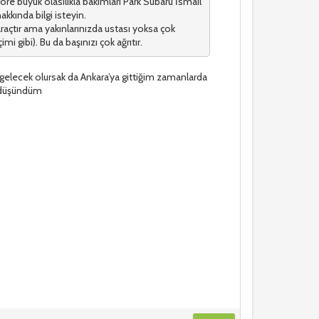
göre büyük olasılıkla bakımları Park Subaru İsmail
akkında bilgi isteyin.
araçtır ama yakınlarınızda ustası yoksa çok
mi gibi). Bu da başınızı çok ağrıtır.
sa gelecek olursak da Ankara’ya gittiğim zamanlarda
e düşündüm