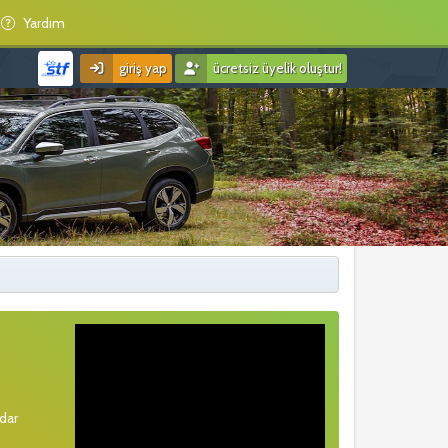
Yardım
giriş yap
ücretsiz üyelik oluştur!
rdar