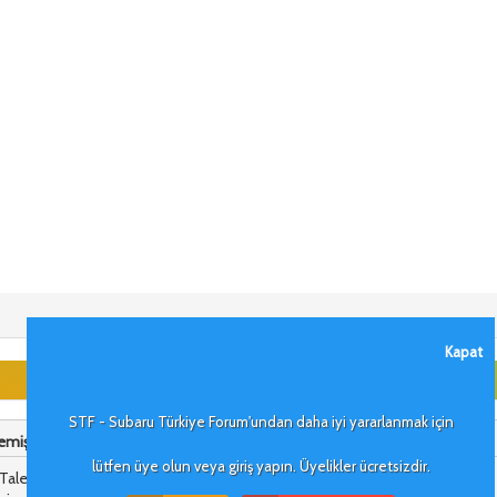
Kapat
STF - Subaru Türkiye Forum'undan daha iyi yararlanmak için
miş ki:
lütfen üye olun veya giriş yapın. Üyelikler ücretsizdir.
lebinizle ilgili iki husus var;