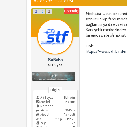
05-06-2023, Saat: 03:24
çevrimdışı
Merhaba. Uzun bir süred
sonucu bıkıp farklı mod
bağlantısı ya da evveliy
Kars şehir merkezinden 
bir araç sahibi olmak ist
Link:
https://www.sahibinden
SuBaha
STF Üyesi
Bilgiler
Ad Soyad:
Bahadır
Meslek:
Hekim
Nereden:
Marka:
36 Kars
Model
Renault
ve Yıl:
Megane HB 2018
Yaş:
27