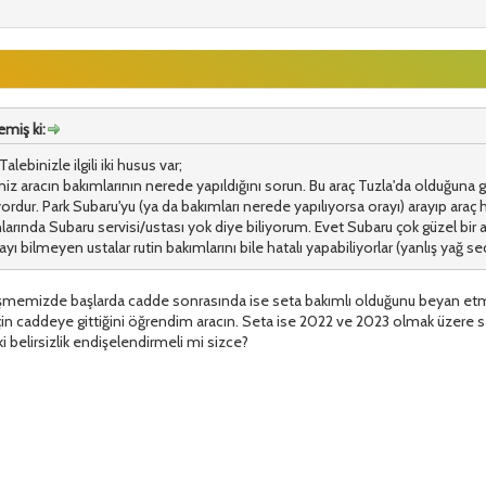
miş ki:
lebinizle ilgili iki husus var;
iniz aracın bakımlarının nerede yapıldığını sorun. Bu araç Tuzla'da olduğuna 
ordur. Park Subaru'yu (ya da bakımları nerede yapılıyorsa orayı) arayıp araç h
ınlarında Subaru servisi/ustası yok diye biliyorum. Evet Subaru çok güzel bir 
yı bilmeyen ustalar rutin bakımlarını bile hatalı yapabiliyorlar (yanlış yağ seçi
rüşmemizde başlarda cadde sonrasında ise seta bakımlı olduğunu beyan etmiş
 için caddeye gittiğini öğrendim aracın. Seta ise 2022 ve 2023 olmak üzere 
teki belirsizlik endişelendirmeli mi sizce?