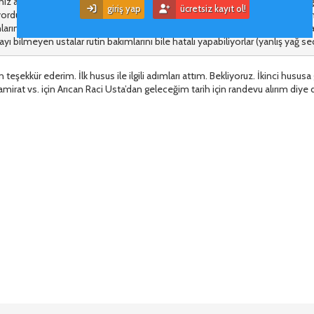
iniz aracın bakımlarının nerede yapıldığını sorun. Bu araç Tuzla'da olduğuna 
giriş yap
ücretsiz kayıt ol!
ordur. Park Subaru'yu (ya da bakımları nerede yapılıyorsa orayı) arayıp araç h
ınlarında Subaru servisi/ustası yok diye biliyorum. Evet Subaru çok güzel bir 
yı bilmeyen ustalar rutin bakımlarını bile hatalı yapabiliyorlar (yanlış yağ seçi
teşekkür ederim. İlk husus ile ilgili adımları attım. Bekliyoruz. İkinci husu
mirat vs. için Arıcan Raci Usta’dan geleceğim tarih için randevu alırım diy